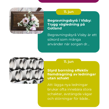
11. jun
Begravningsbyrå i Visby:
Trygg vägledning på
Gotland
Begravningsbyrå Visby är ett
sökord som många
använder när sorgen dr...
11. jun
Styrd borrning effektiv
framdragning av ledningar
utan schakt
Att lägga nya ledningar
brukar ofta innebära stora
schakter, avstängda vägar
och störningar för både...