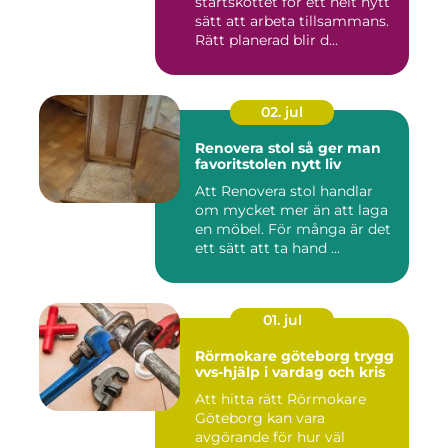
startskottet för ett helt nytt
sätt att arbeta tillsammans.
Rätt planerad blir d...
02. jul
Renovera stol så ger man
favoritstolen nytt liv
Att Renovera stol handlar
om mycket mer än att laga
en möbel. För många är det
ett sätt att ta hand ...
01. jul
Rörmokare göteborg trygg
vvs-hjälp i vardag och kris
Att hitta rätt Rörmokare
Göteborg kan vara
avgörande för hur väl