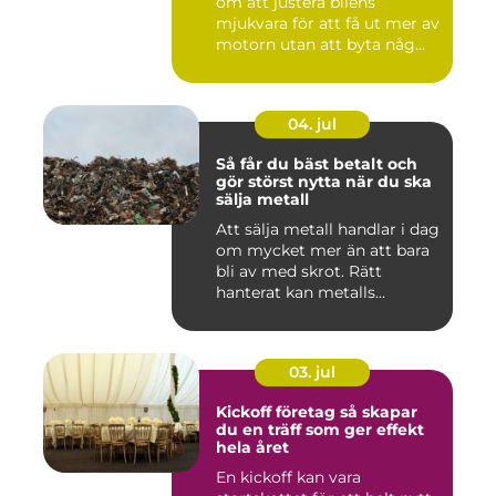
om att justera bilens
mjukvara för att få ut mer av
motorn utan att byta någ...
04. jul
Så får du bäst betalt och
gör störst nytta när du ska
sälja metall
Att sälja metall handlar i dag
om mycket mer än att bara
bli av med skrot. Rätt
hanterat kan metalls...
03. jul
Kickoff företag så skapar
du en träff som ger effekt
hela året
En kickoff kan vara