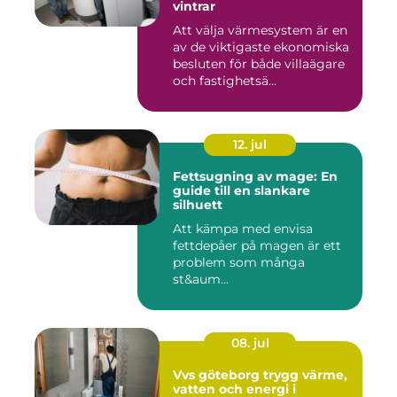
vintrar
Att välja värmesystem är en
av de viktigaste ekonomiska
besluten för både villaägare
och fastighetsä...
12. jul
Fettsugning av mage: En
guide till en slankare
silhuett
Att kämpa med envisa
fettdepåer på magen är ett
problem som många
st&aum...
08. jul
Vvs göteborg trygg värme,
vatten och energi i