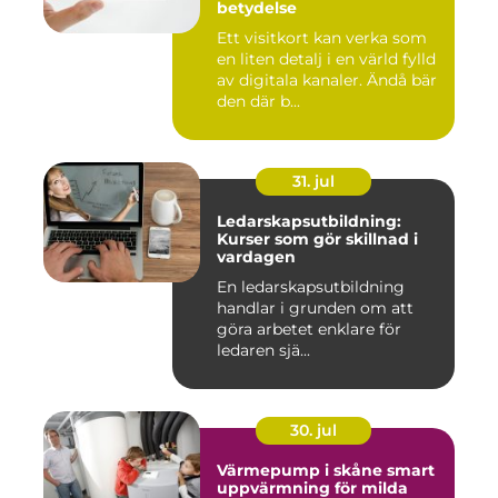
betydelse
Ett visitkort kan verka som
en liten detalj i en värld fylld
av digitala kanaler. Ändå bär
den där b...
31. jul
Ledarskapsutbildning:
Kurser som gör skillnad i
vardagen
En ledarskapsutbildning
handlar i grunden om att
göra arbetet enklare för
ledaren sjä...
30. jul
Värmepump i skåne smart
uppvärmning för milda