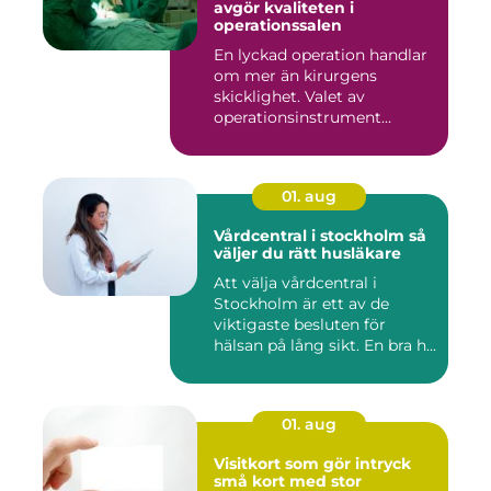
avgör kvaliteten i
operationssalen
En lyckad operation handlar
om mer än kirurgens
skicklighet. Valet av
operationsinstrument
påverkar ...
01. aug
Vårdcentral i stockholm så
väljer du rätt husläkare
Att välja vårdcentral i
Stockholm är ett av de
viktigaste besluten för
hälsan på lång sikt. En bra h...
01. aug
Visitkort som gör intryck
små kort med stor