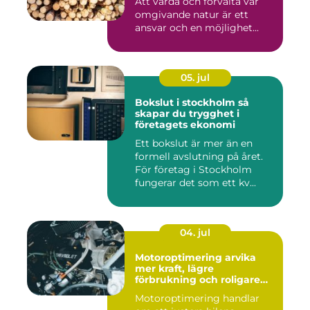
Att vårda och förvalta vår
omgivande natur är ett
ansvar och en möjlighet...
05. jul
Bokslut i stockholm så
skapar du trygghet i
företagets ekonomi
Ett bokslut är mer än en
formell avslutning på året.
För företag i Stockholm
fungerar det som ett kv...
04. jul
Motoroptimering arvika
mer kraft, lägre
förbrukning och roligare
körning
Motoroptimering handlar