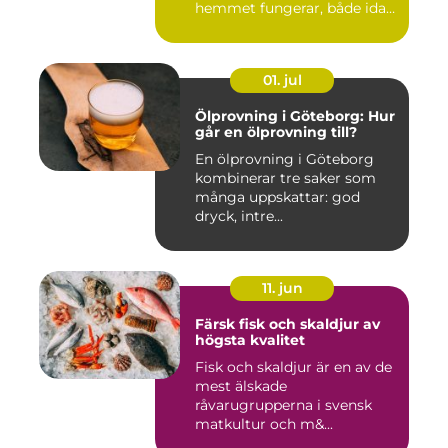
hemmet fungerar, både idag
och på s...
01. jul
Ölprovning i Göteborg: Hur
går en ölprovning till?
En ölprovning i Göteborg
kombinerar tre saker som
många uppskattar: god
dryck, intre...
11. jun
Färsk fisk och skaldjur av
högsta kvalitet
Fisk och skaldjur är en av de
mest älskade
råvarugrupperna i svensk
matkultur och m&...