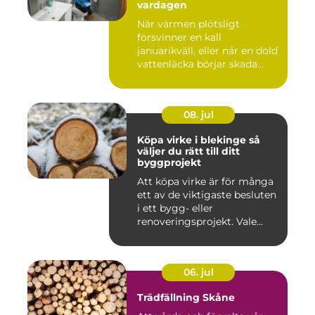
vardagen
När värmen plötsligt
försvinner en kall
januarikväll, eller när en dold
vattenläcka börjar skada
gol...
08. jul
Köpa virke i blekinge så
väljer du rätt till ditt
byggprojekt
Att köpa virke är för många
ett av de viktigaste besluten
i ett bygg- eller
renoveringsprojekt. Vale...
06. jul
Trädfällning Skåne