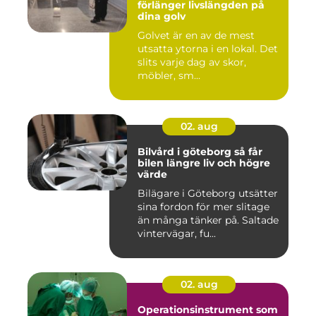
förlänger livslängden på
dina golv
Golvet är en av de mest
utsatta ytorna i en lokal. Det
slits varje dag av skor,
möbler, sm...
02. aug
Bilvård i göteborg så får
bilen längre liv och högre
värde
Bilägare i Göteborg utsätter
sina fordon för mer slitage
än många tänker på. Saltade
vintervägar, fu...
02. aug
Operationsinstrument som