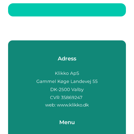
köpa hus eller bil, att
täcka oväntade
utgifter, eller för att
möj...
Adress
web:
www.klikko.dk
Menu