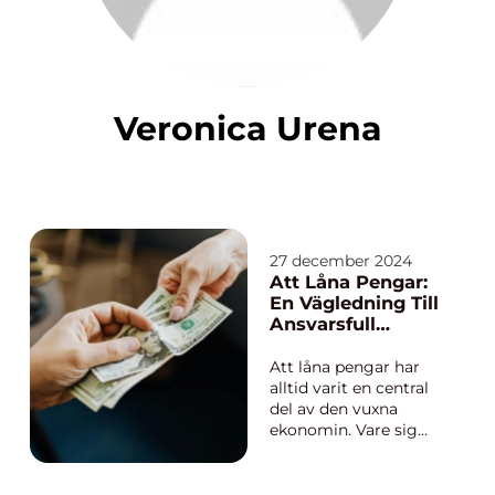
Veronica Urena
27 december 2024
Att Låna Pengar:
En Vägledning Till
Ansvarsfull
Skuldsättning
Att låna pengar har
alltid varit en central
del av den vuxna
ekonomin. Vare sig
det gäller för att
finansiera stora
livshändelser som att