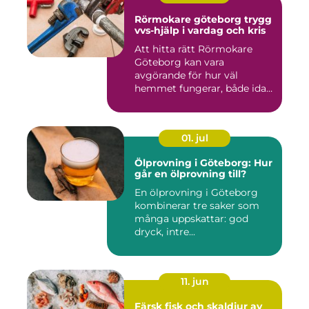
Rörmokare göteborg trygg
vvs-hjälp i vardag och kris
Att hitta rätt Rörmokare
Göteborg kan vara
avgörande för hur väl
hemmet fungerar, både idag
och på s...
01. jul
Ölprovning i Göteborg: Hur
går en ölprovning till?
En ölprovning i Göteborg
kombinerar tre saker som
många uppskattar: god
dryck, intre...
11. jun
Färsk fisk och skaldjur av