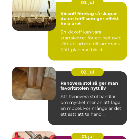
03. jul
Kickoff företag så skapar
du en träff som ger effekt
hela året
En kickoff kan vara
startskottet för ett helt nytt
sätt att arbeta tillsammans.
Rätt planerad blir d...
02. jul
Renovera stol så ger man
favoritstolen nytt liv
Att Renovera stol handlar
om mycket mer än att laga
en möbel. För många är det
ett sätt att ta hand ...
01. jul