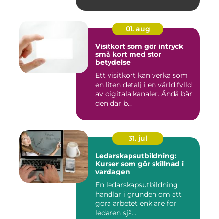
01. aug
Visitkort som gör intryck
små kort med stor
betydelse
Ett visitkort kan verka som
en liten detalj i en värld fylld
av digitala kanaler. Ändå bär
den där b...
31. jul
Ledarskapsutbildning:
Kurser som gör skillnad i
vardagen
En ledarskapsutbildning
handlar i grunden om att
göra arbetet enklare för
ledaren sjä...