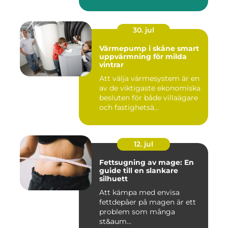
30. jul
Värmepump i skåne smart
uppvärmning för milda
vintrar
Att välja värmesystem är en
av de viktigaste ekonomiska
besluten för både villaägare
och fastighetsä...
12. jul
Fettsugning av mage: En
guide till en slankare
silhuett
Att kämpa med envisa
fettdepåer på magen är ett
problem som många
st&aum...