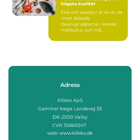
högsta kvalitet
Fisk och skaldjur är en av de
mest älskade
råvarugrupperna i svensk
matkultur och m&...
Adress
web:
www.klikko.dk