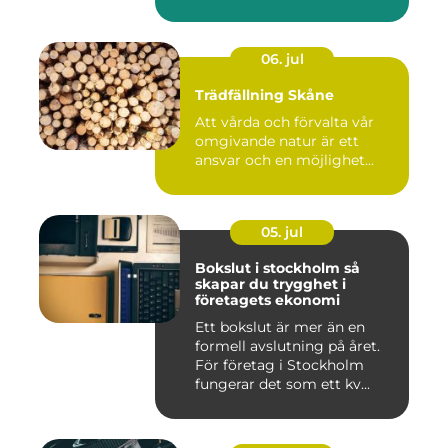
06. jul
Trädfällning Skåne
Att vårda och förvalta vår
omgivande natur är ett
ansvar och en möjlighet...
05. jul
Bokslut i stockholm så
skapar du trygghet i
företagets ekonomi
Ett bokslut är mer än en
formell avslutning på året.
För företag i Stockholm
fungerar det som ett kv...