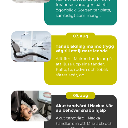
förändras vardagen på ett
ögonblick. Sorgen tar plats,
samtidigt som mång...
07. aug
Tandblekning malmö trygg
väg till ett ljusare leende
Allt fler i Malmö funderar på
att ljusa upp sina tänder.
Kaffe, te, rödvin och tobak
sätter spår, oc...
05. aug
Akut tandvård i Nacka: När
du behöver snabb hjälp
Akut tandvård i Nacka
handlar om att få snabb och