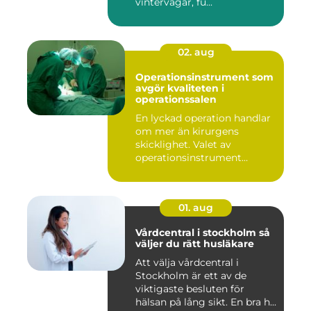
vintervägar, fu...
02. aug
Operationsinstrument som
avgör kvaliteten i
operationssalen
En lyckad operation handlar
om mer än kirurgens
skicklighet. Valet av
operationsinstrument
påverkar ...
01. aug
Vårdcentral i stockholm så
väljer du rätt husläkare
Att välja vårdcentral i
Stockholm är ett av de
viktigaste besluten för
hälsan på lång sikt. En bra h...