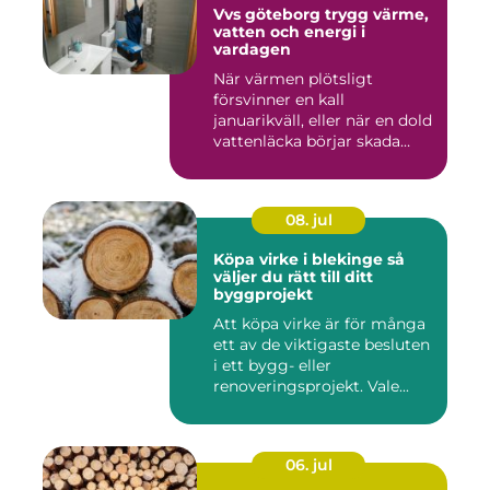
Vvs göteborg trygg värme,
vatten och energi i
vardagen
När värmen plötsligt
försvinner en kall
januarikväll, eller när en dold
vattenläcka börjar skada
gol...
08. jul
Köpa virke i blekinge så
väljer du rätt till ditt
byggprojekt
Att köpa virke är för många
ett av de viktigaste besluten
i ett bygg- eller
renoveringsprojekt. Vale...
06. jul