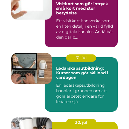
Visitkort som gör intryck
små kort med stor
betydelse
Ett visitkort kan verka som
en liten detalj i en värld fylld
av digitala kanaler. Ändå bär
den där b...
31. jul
Ledarskapsutbildning:
Kurser som gör skillnad i
vardagen
En ledarskapsutbildning
handlar i grunden om att
göra arbetet enklare för
ledaren sjä...
30. jul