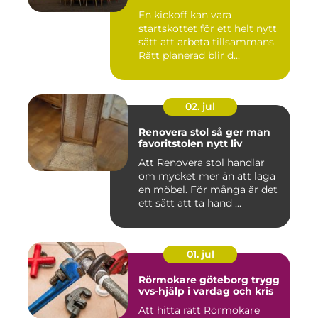
En kickoff kan vara
startskottet för ett helt nytt
sätt att arbeta tillsammans.
Rätt planerad blir d...
02. jul
Renovera stol så ger man
favoritstolen nytt liv
Att Renovera stol handlar
om mycket mer än att laga
en möbel. För många är det
ett sätt att ta hand ...
01. jul
Rörmokare göteborg trygg
vvs-hjälp i vardag och kris
Att hitta rätt Rörmokare