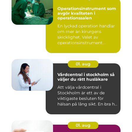
Operationsinstrument som
avgör kvaliteten i
operationssalen
En lyckad operation handlar
om mer än kirurgens
skicklighet. Valet av
operationsinstrument
påverkar ...
01. aug
Vårdcentral i stockholm så
väljer du rätt husläkare
Att välja vårdcentral i
Stockholm är ett av de
viktigaste besluten för
hälsan på lång sikt. En bra h...
01. aug