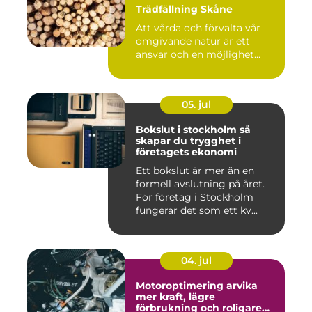
Trädfällning Skåne
Att vårda och förvalta vår
omgivande natur är ett
ansvar och en möjlighet...
05. jul
Bokslut i stockholm så
skapar du trygghet i
företagets ekonomi
Ett bokslut är mer än en
formell avslutning på året.
För företag i Stockholm
fungerar det som ett kv...
04. jul
Motoroptimering arvika
mer kraft, lägre
förbrukning och roligare