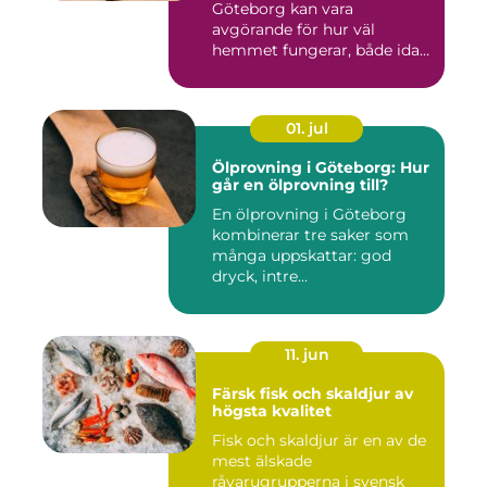
Göteborg kan vara
avgörande för hur väl
hemmet fungerar, både idag
och på s...
01. jul
Ölprovning i Göteborg: Hur
går en ölprovning till?
En ölprovning i Göteborg
kombinerar tre saker som
många uppskattar: god
dryck, intre...
11. jun
Färsk fisk och skaldjur av
högsta kvalitet
Fisk och skaldjur är en av de
mest älskade
råvarugrupperna i svensk