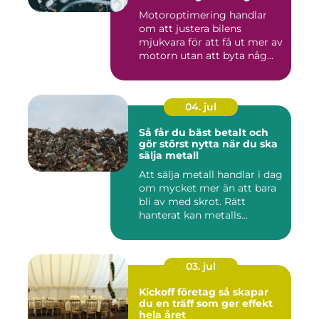
körning
Motoroptimering handlar
om att justera bilens
mjukvara för att få ut mer av
motorn utan att byta någ...
04. jul
Så får du bäst betalt och
gör störst nytta när du ska
sälja metall
Att sälja metall handlar i dag
om mycket mer än att bara
bli av med skrot. Rätt
hanterat kan metalls...
03. jul
Kickoff företag så skapar
du en träff som ger effekt
hela året