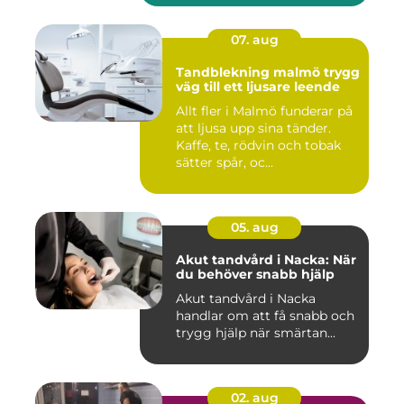
07. aug
Tandblekning malmö trygg
väg till ett ljusare leende
Allt fler i Malmö funderar på
att ljusa upp sina tänder.
Kaffe, te, rödvin och tobak
sätter spår, oc...
05. aug
Akut tandvård i Nacka: När
du behöver snabb hjälp
Akut tandvård i Nacka
handlar om att få snabb och
trygg hjälp när smärtan...
02. aug