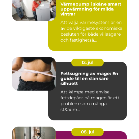
Värmepump i skåne smart
uppvärmning för milda
vintrar
Att välja värmesystem är en
av de viktigaste ekonomiska
besluten för både villaägare
och fastighetsä...
12. jul
Fettsugning av mage: En
guide till en slankare
silhuett
Att kämpa med envisa
fettdepåer på magen är ett
problem som många
st&aum...
08. jul