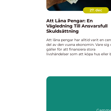
27. dec
Att Låna Pengar: En
Vägledning Till Ansvarsfull
Skuldsättning
Att låna pengar har alltid varit en cen
del av den vuxna ekonomin. Vare sig 
gäller för att finansiera stora
livshändelser som att köpa hus eller b
att täcka oväntade utgifter, eller för a
möj...