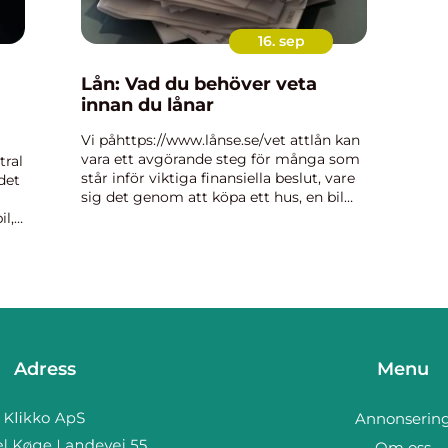
16. sep
Lån: Vad du behöver veta
innan du lånar
Vi påhttps://www.lånse.se/vet attlån kan
vara ett avgörande steg för många som
tral
står inför viktiga finansiella beslut, vare
det
sig det genom att köpa ett hus, en bil
eller för att finansiera en utbil...
il,
tt
Adress
Menu
Annonserin
Om oss