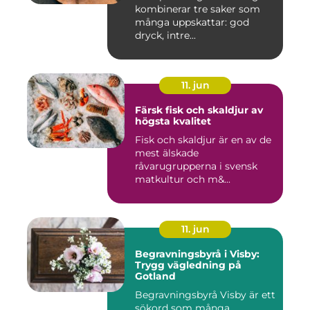
kombinerar tre saker som
många uppskattar: god
dryck, intre...
11. jun
Färsk fisk och skaldjur av
högsta kvalitet
Fisk och skaldjur är en av de
mest älskade
råvarugrupperna i svensk
matkultur och m&...
11. jun
Begravningsbyrå i Visby:
Trygg vägledning på
Gotland
Begravningsbyrå Visby är ett
sökord som många