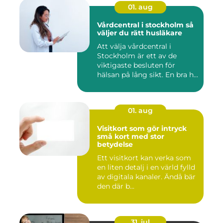
01. aug
Vårdcentral i stockholm så
väljer du rätt husläkare
Att välja vårdcentral i
Stockholm är ett av de
viktigaste besluten för
hälsan på lång sikt. En bra h...
01. aug
Visitkort som gör intryck
små kort med stor
betydelse
Ett visitkort kan verka som
en liten detalj i en värld fylld
av digitala kanaler. Ändå bär
den där b...
31. jul