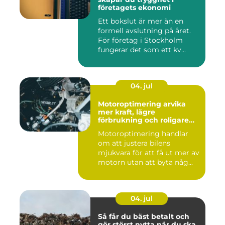
företagets ekonomi
Ett bokslut är mer än en
formell avslutning på året.
För företag i Stockholm
fungerar det som ett kv...
04. jul
Motoroptimering arvika
mer kraft, lägre
förbrukning och roligare
körning
Motoroptimering handlar
om att justera bilens
mjukvara för att få ut mer av
motorn utan att byta någ...
04. jul
Så får du bäst betalt och
gör störst nytta när du ska