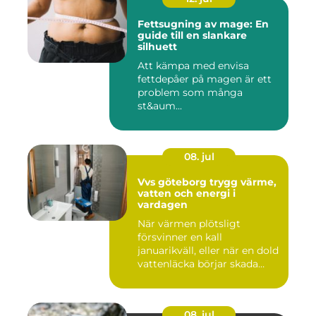
Fettsugning av mage: En
guide till en slankare
silhuett
Att kämpa med envisa
fettdepåer på magen är ett
problem som många
st&aum...
08. jul
Vvs göteborg trygg värme,
vatten och energi i
vardagen
När värmen plötsligt
försvinner en kall
januarikväll, eller när en dold
vattenläcka börjar skada
gol...
08. jul