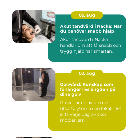
05. aug
Akut tandvård i Nacka: När
du behöver snabb hjälp
Akut tandvård i Nacka
handlar om att få snabb och
trygg hjälp när smärtan...
02. aug
Golvvård: Kunskap som
förlänger livslängden på
dina golv
Golvet är en av de mest
utsatta ytorna i en lokal. Det
slits varje dag av skor,
möbler, sm...