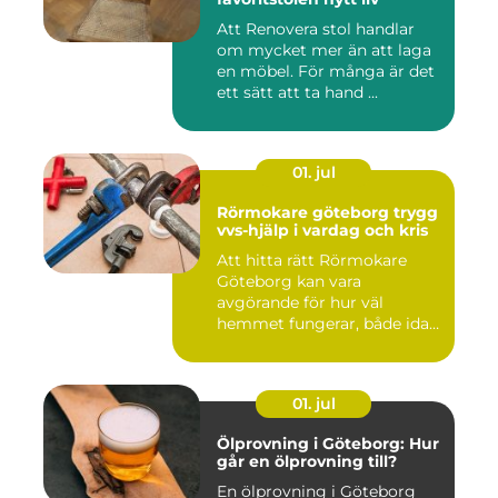
Att Renovera stol handlar
om mycket mer än att laga
en möbel. För många är det
ett sätt att ta hand ...
01. jul
Rörmokare göteborg trygg
vvs-hjälp i vardag och kris
Att hitta rätt Rörmokare
Göteborg kan vara
avgörande för hur väl
hemmet fungerar, både idag
och på s...
01. jul
Ölprovning i Göteborg: Hur
går en ölprovning till?
En ölprovning i Göteborg