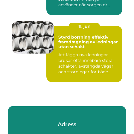
använder när sorgen dr...
11. jun
Styrd borrning effektiv
framdragning av ledningar
utan schakt
Att lägga nya ledningar
brukar ofta innebära stora
schakter, avstängda vägar
och störningar för både...
Adress