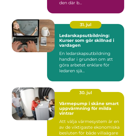
den där b...
31. jul
Ledarskapsutbildning:
Kurser som gör skillnad i
vardagen
En ledarskapsutbildning
handlar i grunden om att
göra arbetet enklare för
ledaren sjä...
30. jul
Värmepump i skåne smart
uppvärmning för milda
vintrar
Att välja värmesystem är en
av de viktigaste ekonomiska
besluten för både villaägare