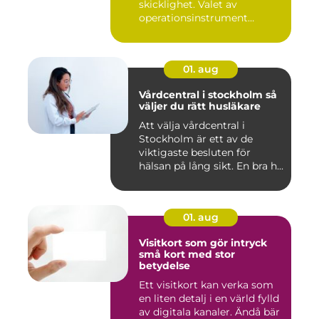
skicklighet. Valet av
operationsinstrument
påverkar ...
01. aug
Vårdcentral i stockholm så
väljer du rätt husläkare
Att välja vårdcentral i
Stockholm är ett av de
viktigaste besluten för
hälsan på lång sikt. En bra h...
01. aug
Visitkort som gör intryck
små kort med stor
betydelse
Ett visitkort kan verka som
en liten detalj i en värld fylld
av digitala kanaler. Ändå bär