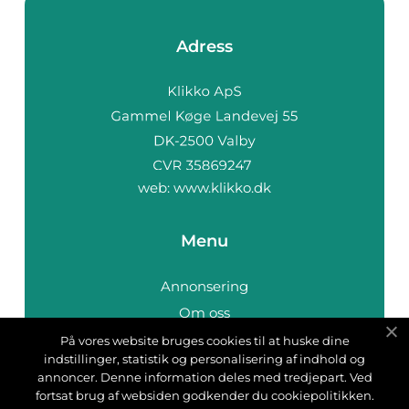
Adress
web:
www.klikko.dk
Menu
Annonsering
Om oss
Cookies
På vores website bruges cookies til at huske dine
indstillinger, statistik og personalisering af indhold og
Kontakta oss
annoncer. Denne information deles med tredjepart. Ved
Sitemap
fortsat brug af websiden godkender du cookiepolitikken.