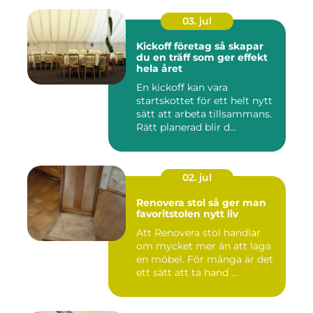
03. jul
Kickoff företag så skapar
du en träff som ger effekt
hela året
En kickoff kan vara
startskottet för ett helt nytt
sätt att arbeta tillsammans.
Rätt planerad blir d...
02. jul
Renovera stol så ger man
favoritstolen nytt liv
Att Renovera stol handlar
om mycket mer än att laga
en möbel. För många är det
ett sätt att ta hand ...