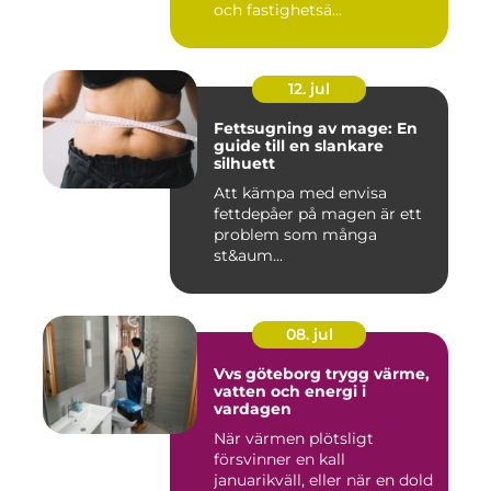
och fastighetsä...
12. jul
Fettsugning av mage: En
guide till en slankare
silhuett
Att kämpa med envisa
fettdepåer på magen är ett
problem som många
st&aum...
08. jul
Vvs göteborg trygg värme,
vatten och energi i
vardagen
När värmen plötsligt
försvinner en kall
januarikväll, eller när en dold