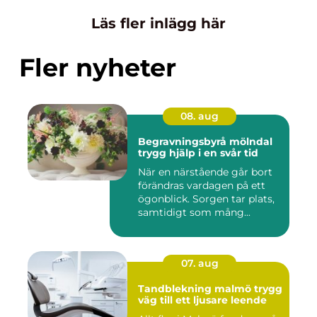
Läs fler inlägg här
Fler nyheter
08. aug
Begravningsbyrå mölndal
trygg hjälp i en svår tid
När en närstående går bort
förändras vardagen på ett
ögonblick. Sorgen tar plats,
samtidigt som mång...
07. aug
Tandblekning malmö trygg
väg till ett ljusare leende