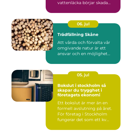
vattenläcka börjar skada
gol...
06. jul
Trädfällning Skåne
Att vårda och förvalta vår
omgivande natur är ett
ansvar och en möjlighet...
05. jul
Bokslut i stockholm så
skapar du trygghet i
företagets ekonomi
Ett bokslut är mer än en
formell avslutning på året.
För företag i Stockholm
fungerar det som ett kv...