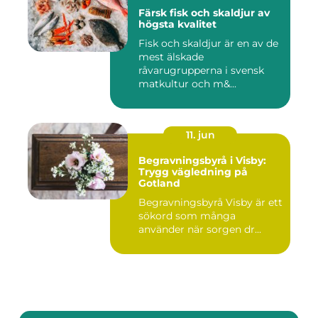
Färsk fisk och skaldjur av
högsta kvalitet
Fisk och skaldjur är en av de
mest älskade
råvarugrupperna i svensk
matkultur och m&...
11. jun
Begravningsbyrå i Visby:
Trygg vägledning på
Gotland
Begravningsbyrå Visby är ett
sökord som många
använder när sorgen dr...