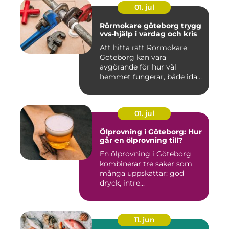
01. jul
Rörmokare göteborg trygg
vvs-hjälp i vardag och kris
Att hitta rätt Rörmokare
Göteborg kan vara
avgörande för hur väl
hemmet fungerar, både idag
och på s...
01. jul
Ölprovning i Göteborg: Hur
går en ölprovning till?
En ölprovning i Göteborg
kombinerar tre saker som
många uppskattar: god
dryck, intre...
11. jun