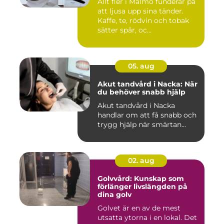
Allt fler i Malmö funderar på
att ljusa upp sina tänder.
Kaffe, te, rödvin och tobak
sätter spår, oc...
05. aug
Akut tandvård i Nacka: När
du behöver snabb hjälp
Akut tandvård i Nacka
handlar om att få snabb och
trygg hjälp när smärtan...
02. aug
Golvvård: Kunskap som
förlänger livslängden på
dina golv
Golvet är en av de mest
utsatta ytorna i en lokal. Det