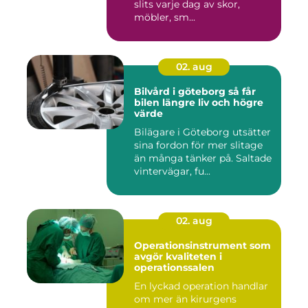
slits varje dag av skor,
möbler, sm...
02. aug
Bilvård i göteborg så får
bilen längre liv och högre
värde
Bilägare i Göteborg utsätter
sina fordon för mer slitage
än många tänker på. Saltade
vintervägar, fu...
02. aug
Operationsinstrument som
avgör kvaliteten i
operationssalen
En lyckad operation handlar
om mer än kirurgens