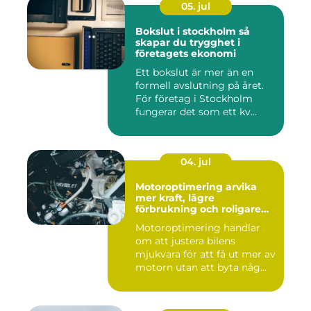
05. jul
Bokslut i stockholm så
skapar du trygghet i
företagets ekonomi
Ett bokslut är mer än en
formell avslutning på året.
För företag i Stockholm
fungerar det som ett kv...
04. jul
Motoroptimering arvika
mer kraft, lägre
förbrukning och roligare
körning
Motoroptimering handlar
om att justera bilens
mjukvara för att få ut mer av
motorn utan att byta någ...