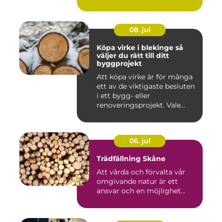
gol...
08. jul
Köpa virke i blekinge så
väljer du rätt till ditt
byggprojekt
Att köpa virke är för många
ett av de viktigaste besluten
i ett bygg- eller
renoveringsprojekt. Vale...
06. jul
Trädfällning Skåne
Att vårda och förvalta vår
omgivande natur är ett
ansvar och en möjlighet...