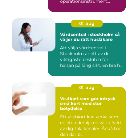
operationsinstrument
påverkar ...
01. aug
Vårdcentral i stockholm så
väljer du rätt husläkare
Att välja vårdcentral i
Stockholm är ett av de
viktigaste besluten för
hälsan på lång sikt. En bra h...
01. aug
Visitkort som gör intryck
små kort med stor
betydelse
Ett visitkort kan verka som
en liten detalj i en värld fylld
av digitala kanaler. Ändå bär
den där b...