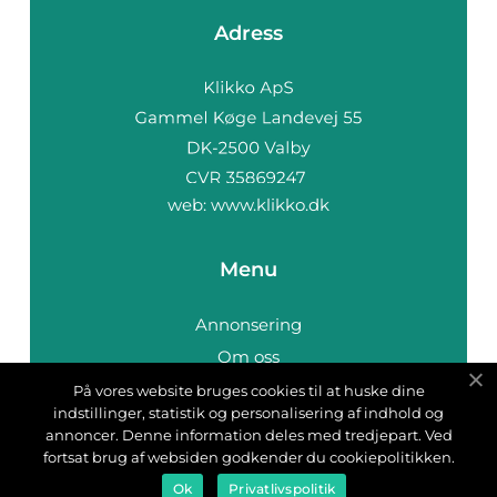
Adress
web:
www.klikko.dk
Menu
Annonsering
Om oss
Cookies
På vores website bruges cookies til at huske dine
indstillinger, statistik og personalisering af indhold og
Kontakta oss
annoncer. Denne information deles med tredjepart. Ved
Sitemap
fortsat brug af websiden godkender du cookiepolitikken.
Ok
Privatlivspolitik