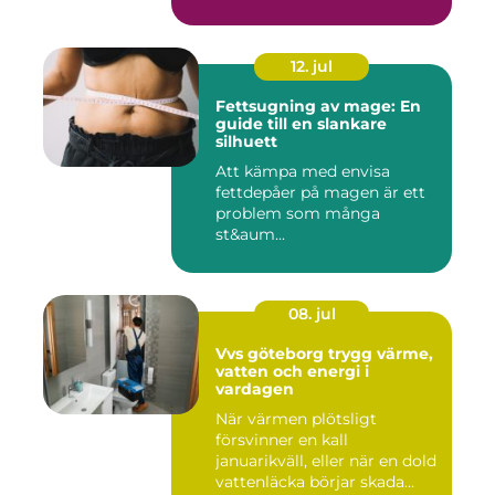
12. jul
Fettsugning av mage: En
guide till en slankare
silhuett
Att kämpa med envisa
fettdepåer på magen är ett
problem som många
st&aum...
08. jul
Vvs göteborg trygg värme,
vatten och energi i
vardagen
När värmen plötsligt
försvinner en kall
januarikväll, eller när en dold
vattenläcka börjar skada