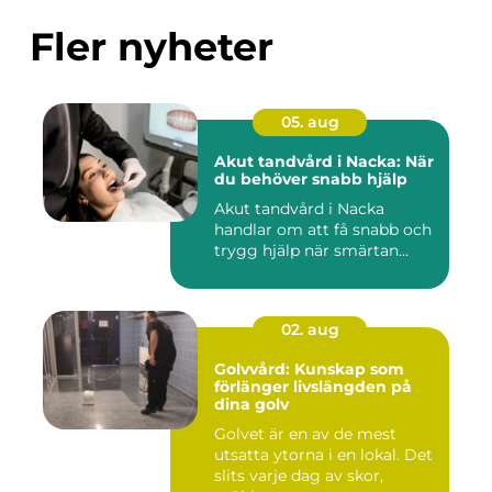
Fler nyheter
05. aug
Akut tandvård i Nacka: När
du behöver snabb hjälp
Akut tandvård i Nacka
handlar om att få snabb och
trygg hjälp när smärtan...
02. aug
Golvvård: Kunskap som
förlänger livslängden på
dina golv
Golvet är en av de mest
utsatta ytorna i en lokal. Det
slits varje dag av skor,