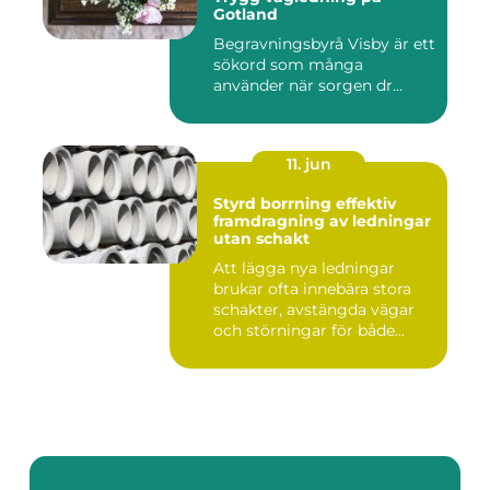
Gotland
Begravningsbyrå Visby är ett
sökord som många
använder när sorgen dr...
11. jun
Styrd borrning effektiv
framdragning av ledningar
utan schakt
Att lägga nya ledningar
brukar ofta innebära stora
schakter, avstängda vägar
och störningar för både...