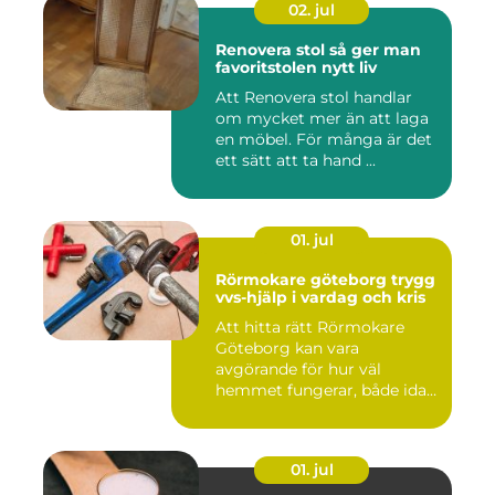
02. jul
Renovera stol så ger man
favoritstolen nytt liv
Att Renovera stol handlar
om mycket mer än att laga
en möbel. För många är det
ett sätt att ta hand ...
01. jul
Rörmokare göteborg trygg
vvs-hjälp i vardag och kris
Att hitta rätt Rörmokare
Göteborg kan vara
avgörande för hur väl
hemmet fungerar, både idag
och på s...
01. jul