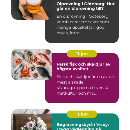
Ölprovning i Göteborg: Hur
går en ölprovning till?
En ölprovning i Göteborg
kombinerar tre saker som
många uppskattar: god
dryck, intre...
11. jun
Färsk fisk och skaldjur av
högsta kvalitet
Fisk och skaldjur är en av de
mest älskade
råvarugrupperna i svensk
matkultur och m&...
11. jun
Begravningsbyrå i Visby:
Trygg vägledning på