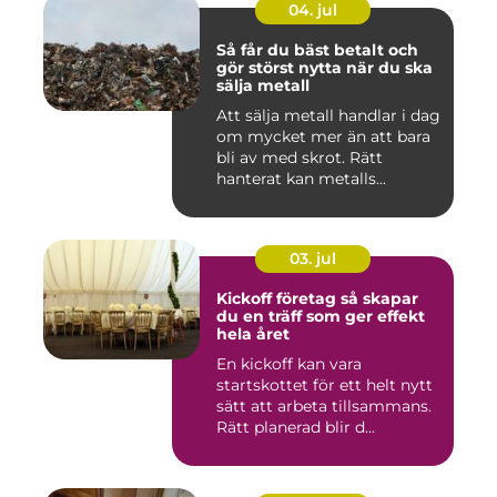
04. jul
Så får du bäst betalt och
gör störst nytta när du ska
sälja metall
Att sälja metall handlar i dag
om mycket mer än att bara
bli av med skrot. Rätt
hanterat kan metalls...
03. jul
Kickoff företag så skapar
du en träff som ger effekt
hela året
En kickoff kan vara
startskottet för ett helt nytt
sätt att arbeta tillsammans.
Rätt planerad blir d...