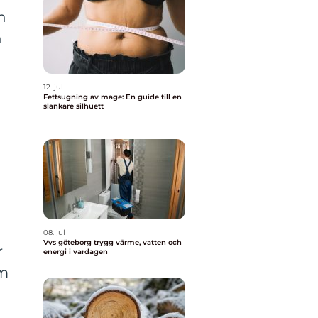
n
n
12. jul
Fettsugning av mage: En guide till en
slankare silhuett
08. jul
Vvs göteborg trygg värme, vatten och
r
energi i vardagen
om