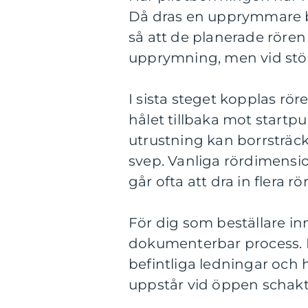
Då dras en upprymmare b
så att de planerade rören
upprymning, men vid stör
I sista steget kopplas rö
hålet tillbaka mot start
utrustning kan borrsträcko
svep. Vanliga rördimensi
går ofta att dra in flera r
För dig som beställare in
dokumenterbar process. D
befintliga ledningar och
uppstår vid öppen schakt 