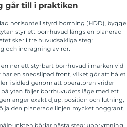
 går till i praktiken
llad horisontell styrd borrning (HDD), bygge
kytan styr ett borrhuvud längs en planerad
tet sker i tre huvudsakliga steg:
g och indragning av rör.
ggen ner ett styrbart borrhuvud i marken vid
har en snedslipad front, vilket gör att hålet
ller i sidled genom att operatören vrider
 på ytan följer borrhuvudets läge med ett
en anger exakt djup, position och lutning,
 följa den planerade linjen mycket noggrant.
målpunkten börjar nästa steg: upprymning.