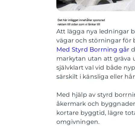
Att lägga nya ledningar b
vägar och störningar för 
Med Styrd Borrning går
d
markytan utan att gräva u
självklart val vid både n
särskilt i känsliga eller hå
Med hjälp av styrd borrni
åkermark och byggnader m
kortare byggtid, lägre t
omgivningen.