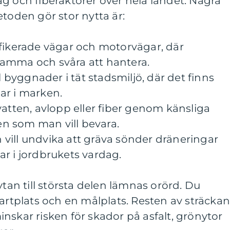
g och fiberaktörer över hela landet. Några
etoden gör stor nytta är:
afikerade vägar och motorvägar, där
amma och svåra att hantera.
ll byggnader i tät stadsmiljö, där det finns
ar i marken.
vatten, avlopp eller fiber genom känsliga
n som man vill bevara.
vill undvika att gräva sönder dräneringar
r i jordbrukets vardag.
ytan till största delen lämnas orörd. Du
tartplats och en målplats. Resten av sträcka
nskar risken för skador på asfalt, grönytor