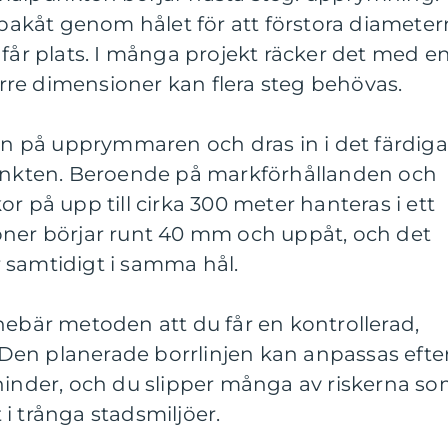
akåt genom hålet för att förstora diameter
 får plats. I många projekt räcker det med e
re dimensioner kan flera steg behövas.
ren på upprymmaren och dras in i det färdiga
punkten. Beroende på markförhållanden och
r på upp till cirka 300 meter hanteras i ett
oner börjar runt 40 mm och uppåt, och det
ör samtidigt i samma hål.
nebär metoden att du får en kontrollerad,
en planerade borrlinjen kan anpassas efte
 hinder, och du slipper många av riskerna s
i trånga stadsmiljöer.