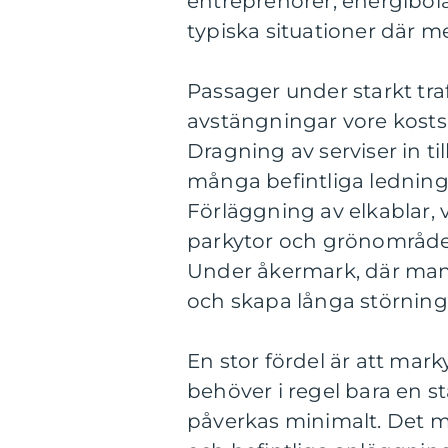
entreprenörer, energibola
typiska situationer där m
Passager under starkt tr
avstängningar vore kosts
Dragning av serviser in ti
många befintliga ledning
Förläggning av elkablar, 
parkytor och grönområde
Under åkermark, där man 
och skapa långa störninga
En stor fördel är att mark
behöver i regel bara en s
påverkas minimalt. Det mi