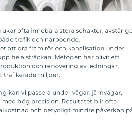
rukar ofta innebära stora schakter, avstäng
både trafik och närboende.
et att dra fram rör och kanalisation under
pp hela sträckan. Metoden har blivit ett
yproduktion och renovering av ledningar,
rt trafikerade miljöer.
ng kan vi passera under vägar, järnvägar,
ed hög precision. Resultatet blir ofta
otalkostnad och betydligt mindre påverkan p