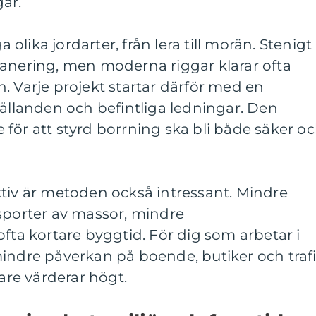
ar.
lika jordarter, från lera till morän. Stenigt
lanering, men moderna riggar klarar ofta
. Varje projekt startar därför med en
landen och befintliga ledningar. Den
för att styrd borrning ska bli både säker o
ktiv är metoden också intressant. Mindre
nsporter av massor, mindre
ofta kortare byggtid. För dig som arbetar i
mindre påverkan på boende, butiker och traf
lare värderar högt.