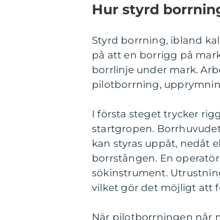
Hur styrd borrning
Styrd borrning, ibland ka
på att en borrigg på mar
borrlinje under mark. Arbe
pilotborrning, upprymnin
I första steget trycker ri
startgropen. Borrhuvudet 
kan styras uppåt, nedåt e
borrstången. En operatör
sökinstrument. Utrustning
vilket gör det möjligt att
När pilotborrningen når 