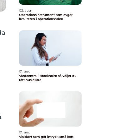
02. aug
Operationsinstrument som avgör
kvaliteten i operationssalen
da
01. aug
Vårdcentral i stockholm så väljer du
rätt husläkare
å
01. aug
Visitkort som gör intryck små kort