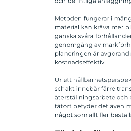
och befintliga anläggning
Metoden fungerar i många o
material kan kräva mer p
ganska svåra förhållanden
genomgång av markförhål
planeringen är avgörande 
kostnadseffektiv.
Ur ett hållbarhetsperspe
schakt innebär färre tra
återställningsarbete och 
tätort betyder det även 
något som allt fler bestäl