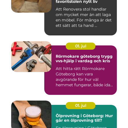
favoritstolen nytt liv
Att Renovera stol handlar
om mycket mer än att laga
en möbel. För många är det
ett sätt att ta hand ...
01. jul
Rörmokare göteborg trygg
vvs-hjälp i vardag och kris
Att hitta rätt Rörmokare
Göteborg kan vara
avgörande för hur väl
hemmet fungerar, både idag
och på s...
01. jul
Ölprovning i Göteborg: Hur
går en ölprovning till?