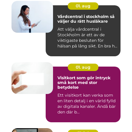
01. aug
Vårdcentral i stockholm så
väljer du rätt husläkare
Att välja vårdcentral i
Stockholm är ett av de
viktigaste besluten för
hälsan på lång sikt. En bra h...
01. aug
Visitkort som gör intryck
små kort med stor
betydelse
Ett visitkort kan verka som
en liten detalj i en värld fylld
av digitala kanaler. Ändå bär
den där b...