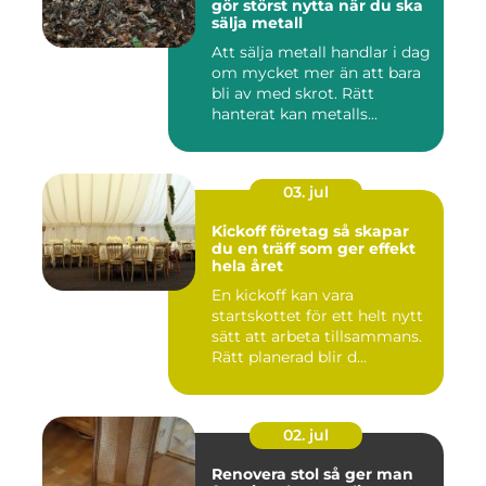
gör störst nytta när du ska
sälja metall
Att sälja metall handlar i dag
om mycket mer än att bara
bli av med skrot. Rätt
hanterat kan metalls...
03. jul
Kickoff företag så skapar
du en träff som ger effekt
hela året
En kickoff kan vara
startskottet för ett helt nytt
sätt att arbeta tillsammans.
Rätt planerad blir d...
02. jul
Renovera stol så ger man