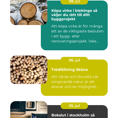
08. jul
Köpa virke i blekinge så
väljer du rätt till ditt
byggprojekt
Att köpa virke är för många
ett av de viktigaste besluten
i ett bygg- eller
renoveringsprojekt. Vale...
06. jul
Trädfällning Skåne
Att vårda och förvalta vår
omgivande natur är ett
ansvar och en möjlighet...
05. jul
Bokslut i stockholm så