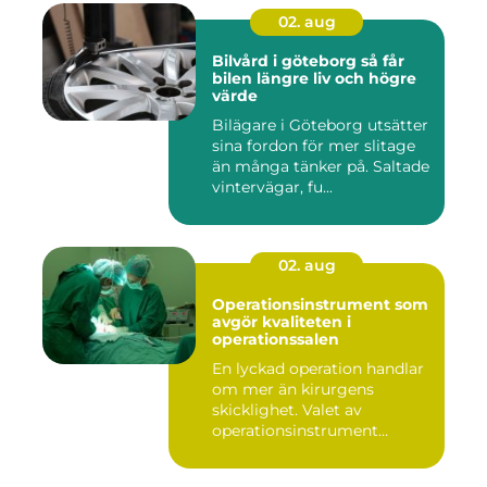
02. aug
Bilvård i göteborg så får
bilen längre liv och högre
värde
Bilägare i Göteborg utsätter
sina fordon för mer slitage
än många tänker på. Saltade
vintervägar, fu...
02. aug
Operationsinstrument som
avgör kvaliteten i
operationssalen
En lyckad operation handlar
om mer än kirurgens
skicklighet. Valet av
operationsinstrument
påverkar ...