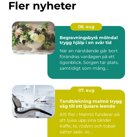
Fler nyheter
08. aug
Begravningsbyrå mölndal
trygg hjälp i en svår tid
När en närstående går bort
förändras vardagen på ett
ögonblick. Sorgen tar plats,
samtidigt som mång...
07. aug
Tandblekning malmö trygg
väg till ett ljusare leende
Allt fler i Malmö funderar på
att ljusa upp sina tänder.
Kaffe, te, rödvin och tobak
sätter spår, oc...