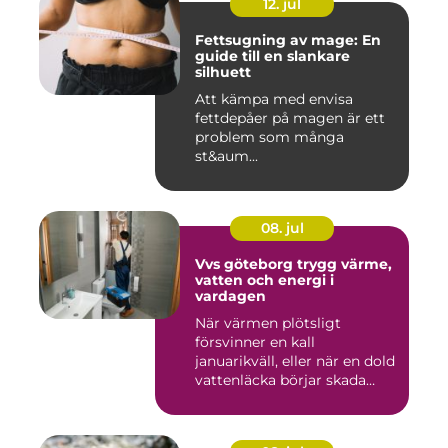
12. jul
Fettsugning av mage: En
guide till en slankare
silhuett
Att kämpa med envisa
fettdepåer på magen är ett
problem som många
st&aum...
08. jul
Vvs göteborg trygg värme,
vatten och energi i
vardagen
När värmen plötsligt
försvinner en kall
januarikväll, eller när en dold
vattenläcka börjar skada
gol...