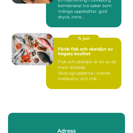
En ölprovning i Göteborg
kombinerar tre saker som
många uppskattar: god
dryck, intre...
11. jun
Färsk fisk och skaldjur av
högsta kvalitet
Fisk och skaldjur är en av de
mest älskade
råvarugrupperna i svensk
matkultur och m&...
Adress