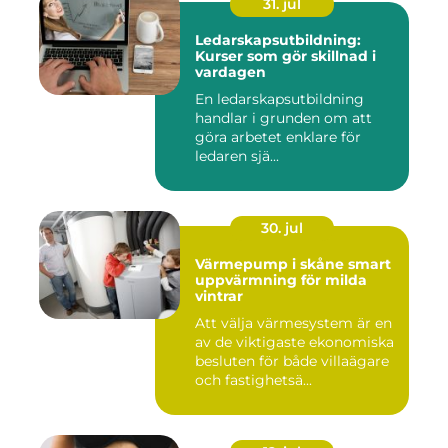
31. jul
Ledarskapsutbildning:
Kurser som gör skillnad i
vardagen
En ledarskapsutbildning
handlar i grunden om att
göra arbetet enklare för
ledaren sjä...
30. jul
Värmepump i skåne smart
uppvärmning för milda
vintrar
Att välja värmesystem är en
av de viktigaste ekonomiska
besluten för både villaägare
och fastighetsä...