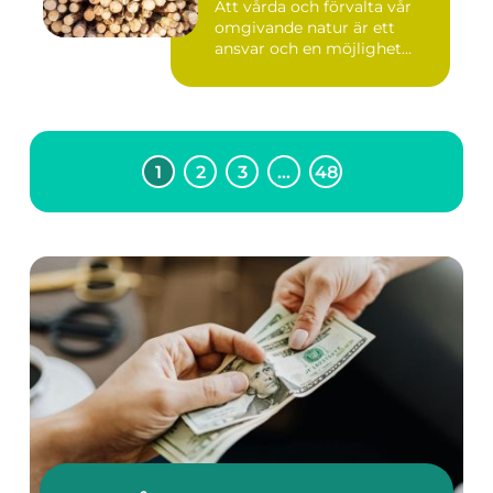
Att vårda och förvalta vår
omgivande natur är ett
ansvar och en möjlighet...
1
2
3
…
48