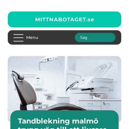
MITTNABOTAGET.
se
Menu
Tandblekning malmö