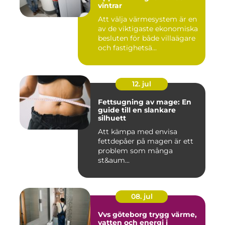
vintrar
Att välja värmesystem är en
av de viktigaste ekonomiska
besluten för både villaägare
och fastighetsä...
12. jul
Fettsugning av mage: En
guide till en slankare
silhuett
Att kämpa med envisa
fettdepåer på magen är ett
problem som många
st&aum...
08. jul
Vvs göteborg trygg värme,
vatten och energi i