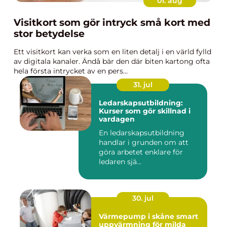
01. aug
Visitkort som gör intryck små kort med
stor betydelse
Ett visitkort kan verka som en liten detalj i en värld fylld
av digitala kanaler. Ändå bär den där biten kartong ofta
hela första intrycket av en pers...
31. jul
Ledarskapsutbildning:
Kurser som gör skillnad i
vardagen
En ledarskapsutbildning
handlar i grunden om att
göra arbetet enklare för
ledaren sjä...
30. jul
Värmepump i skåne smart
uppvärmning för milda