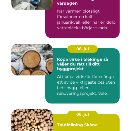
vardagen
När värmen plötsligt
försvinner en kall
januarikväll, eller när en dold
vattenläcka börjar skada
gol...
08. jul
Köpa virke i blekinge så
väljer du rätt till ditt
byggprojekt
Att köpa virke är för många
ett av de viktigaste besluten
i ett bygg- eller
renoveringsprojekt. Vale...
06. jul
Trädfällning Skåne