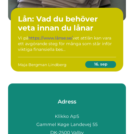
Lån: Vad du behöver
veta innan du lånar
Vi på
https://www.lånse.se/
vet attlån kan vara
ett avgörande steg för många som står inför
viktiga finansiella bes...
16. sep
Maja Bergman Lindberg
Adress