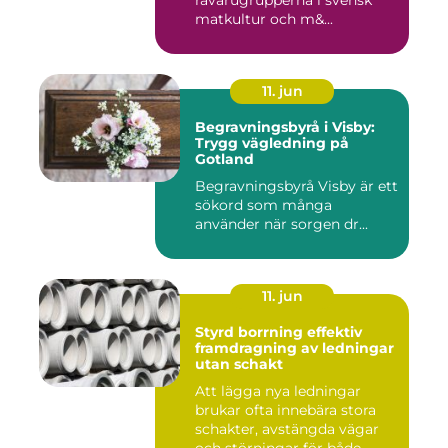
råvarugrupperna i svensk
matkultur och m&...
11. jun
Begravningsbyrå i Visby:
Trygg vägledning på
Gotland
Begravningsbyrå Visby är ett
sökord som många
använder när sorgen dr...
11. jun
Styrd borrning effektiv
framdragning av ledningar
utan schakt
Att lägga nya ledningar
brukar ofta innebära stora
schakter, avstängda vägar