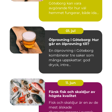
Göteborg kan vara
avgörande för hur väl
hemmet fungerar, både idag
och på s...
01. jul
Ölprovning i Göteborg: Hur
går en ölprovning till?
En ölprovning i Göteborg
kombinerar tre saker som
många uppskattar: god
dryck, intre...
11. jun
Färsk fisk och skaldjur av
högsta kvalitet
Fisk och skaldjur är en av de
mest älskade