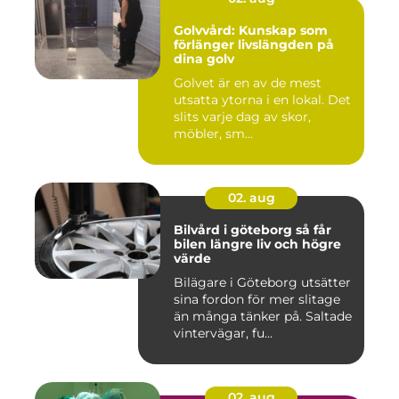
Golvvård: Kunskap som
förlänger livslängden på
dina golv
Golvet är en av de mest
utsatta ytorna i en lokal. Det
slits varje dag av skor,
möbler, sm...
02. aug
Bilvård i göteborg så får
bilen längre liv och högre
värde
Bilägare i Göteborg utsätter
sina fordon för mer slitage
än många tänker på. Saltade
vintervägar, fu...
02. aug