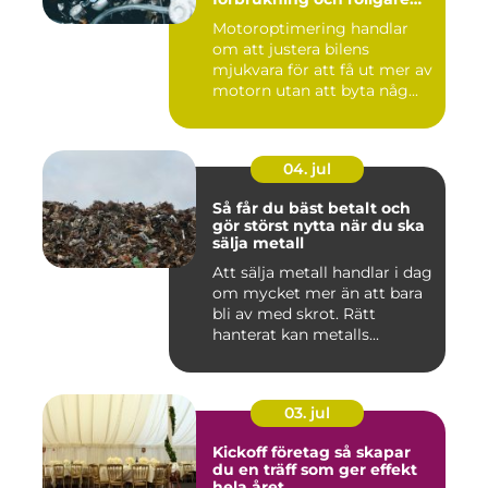
körning
Motoroptimering handlar
om att justera bilens
mjukvara för att få ut mer av
motorn utan att byta någ...
04. jul
Så får du bäst betalt och
gör störst nytta när du ska
sälja metall
Att sälja metall handlar i dag
om mycket mer än att bara
bli av med skrot. Rätt
hanterat kan metalls...
03. jul
Kickoff företag så skapar
du en träff som ger effekt
hela året