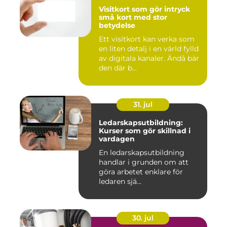
Visitkort som gör intryck
små kort med stor
betydelse
Ett visitkort kan verka som
en liten detalj i en värld fylld
av digitala kanaler. Ändå bär
den där b...
31. jul
Ledarskapsutbildning:
Kurser som gör skillnad i
vardagen
En ledarskapsutbildning
handlar i grunden om att
göra arbetet enklare för
ledaren sjä...
30. jul