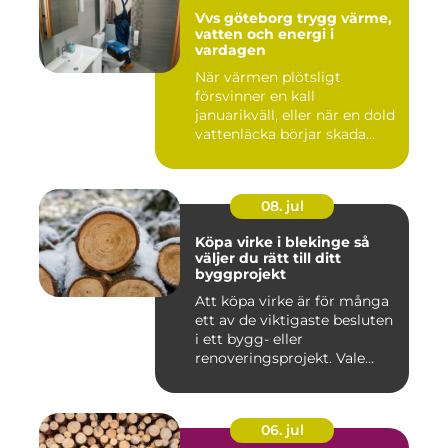
Vvs göteborg trygg värme,
vatten och energi i
vardagen
När värmen plötsligt
försvinner en kall
januarikväll, eller när en dold
vattenläcka börjar skada
gol...
08. jul
Köpa virke i blekinge så
väljer du rätt till ditt
byggprojekt
Att köpa virke är för många
ett av de viktigaste besluten
i ett bygg- eller
renoveringsprojekt. Vale...
06. jul