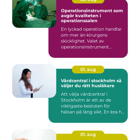
Operationsinstrument som
avgör kvaliteten i
operationssalen
En lyckad operation handlar
om mer än kirurgens
skicklighet. Valet av
operationsinstrument
påverkar ...
01. aug
Vårdcentral i stockholm så
väljer du rätt husläkare
Att välja vårdcentral i
Stockholm är ett av de
viktigaste besluten för
hälsan på lång sikt. En bra h...
01. aug