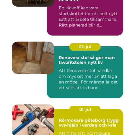
En kickoff kan vara
startskottet för ett helt nytt
sätt att arbeta tillsammans.
Rätt planerad blir d...
02. jul
Renovera stol så ger man
favoritstolen nytt liv
Att Renovera stol handlar
om mycket mer än att laga
en möbel. För många är det
ett sätt att ta hand ...
01. jul
Rörmokare göteborg trygg
vvs-hjälp i vardag och kris
Att hitta rätt Rörmokare