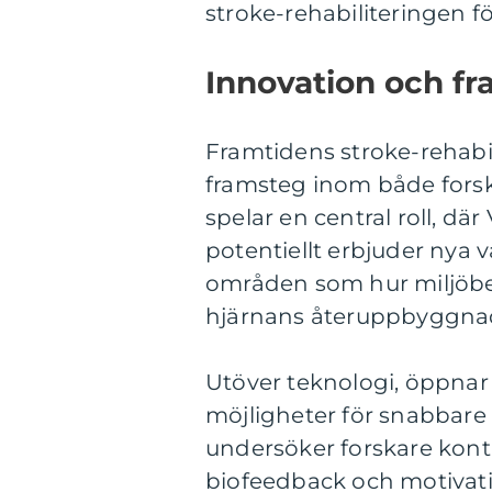
stroke-rehabiliteringen fö
Innovation och fr
Framtidens stroke-rehabil
framsteg inom både forsk
spelar en central roll, dä
potentiellt erbjuder nya v
områden som hur miljöber
hjärnans återuppbyggnad 
Utöver teknologi, öppnar
möjligheter för snabbare o
undersöker forskare konti
biofeedback och motivatio