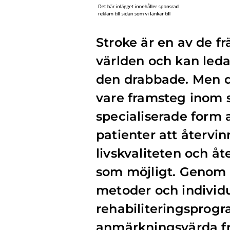
Stroke är en av de fr
världen och kan leda 
den drabbade. Men de
vare framsteg inom s
specialiserade form av
patienter att återvi
livskvaliteten och åte
som möjligt. Genom 
metoder och individ
rehabiliteringsprogr
anmärkningsvärda f