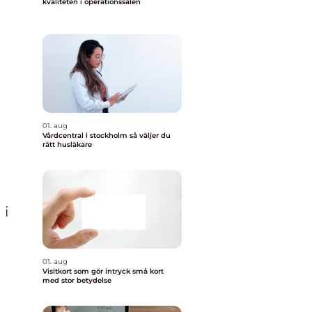
kvaliteten i operationssalen
01. aug
Vårdcentral i stockholm så väljer du
rätt husläkare
 i
01. aug
Visitkort som gör intryck små kort
med stor betydelse