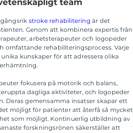
rvetenskapligt team
mgångsrik
stroke rehabilitering
är det
tienten. Genom att kombinera expertis från
terapeuter, arbetsterapeuter och logopeder
ch omfattande rehabiliteringsprocess. Varje
 unika kunskaper för att adressera olika
terhämtning.
apeuter fokusera på motorik och balans,
teruppta dagliga aktiviteter, och logopeder
n. Deras gemensamma insatser skapar ett
et möjligt för patienter att återfå så mycket
het som möjligt. Kontinuerlig utbildning av
senaste forskningsrönen säkerställer att