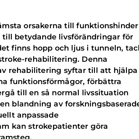
ämsta orsakerna till funktionshinder 
till betydande livsförändringar för
t finns hopp och ljus i tunneln, tac
troke-rehabilitering. Denna
 rehabilitering syftar till att hjälpa
nna funktionsförmågor, förbättra
rgå till en så normal livssituation
en blandning av forskningsbaserad
uellt anpassade
am kan strokepatienter göra
ramsteg.