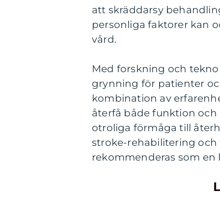
att skräddarsy behandlin
personliga faktorer kan o
vård.
Med forskning och teknol
grynning för patienter o
kombination av erfarenh
återfå både funktion och l
otroliga förmåga till åte
stroke-rehabilitering och
rekommenderas som en l
L