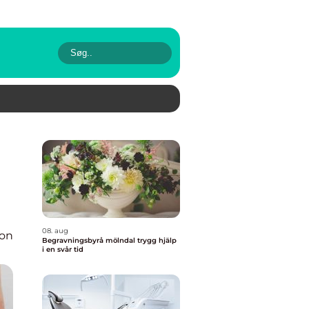
08. aug
ion
Begravningsbyrå mölndal trygg hjälp
i en svår tid