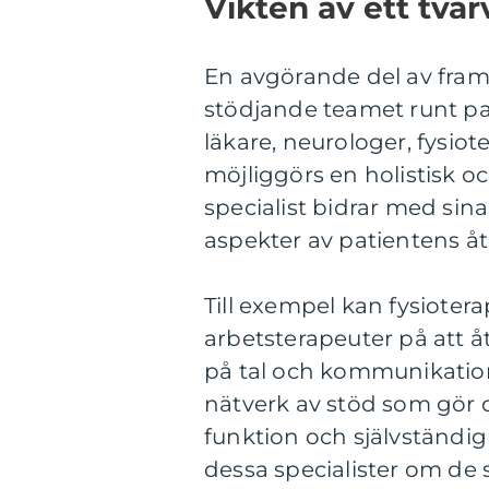
Vikten av ett tvä
En avgörande del av fra
stödjande teamet runt pa
läkare, neurologer, fysio
möjliggörs en holistisk o
specialist bidrar med sina
aspekter av patientens å
Till exempel kan fysioter
arbetsterapeuter på att å
på tal och kommunikatio
nätverk av stöd som gör d
funktion och självständig
dessa specialister om de 