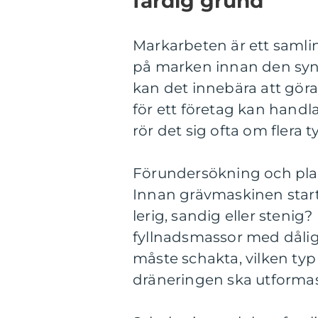
färdig grund
Markarbeten är ett samlin
på marken innan den synl
kan det innebära att gör
för ett företag kan handl
rör det sig ofta om flera t
Förundersökning och pla
Innan grävmaskinen sta
lerig, sandig eller steni
fyllnadsmassor med dålig
måste schakta, vilken ty
dräneringen ska utformas