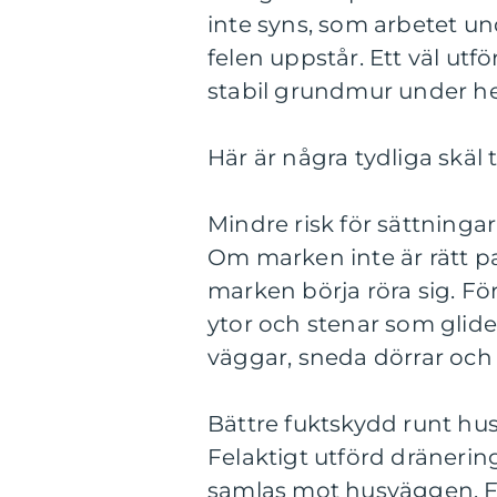
inte syns, som arbetet un
felen uppstår. Ett väl ut
stabil grundmur under he
Här är några tydliga skäl t
Mindre risk för sättninga
Om marken inte är rätt pa
marken börja röra sig. F
ytor och stenar som glider 
väggar, sneda dörrar och
Bättre fuktskydd runt h
Felaktigt utförd dränerin
samlas mot husväggen. Fuk