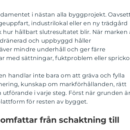
ndamentet i nästan alla byggprojekt. Oavset
geuppfart, industrilokal eller en ny trädgård
hur hållbart slutresultatet blir. När marken 
, dränerad och uppbyggd håller
äver mindre underhåll och ger färre
r med sättningar, fuktproblem eller spricko
handlar inte bara om att gräva och fylla
nering, kunskap om markförhållanden, rätt
utförande i varje steg. Först när grunden ä
plattform för resten av bygget.
mfattar från schaktning till