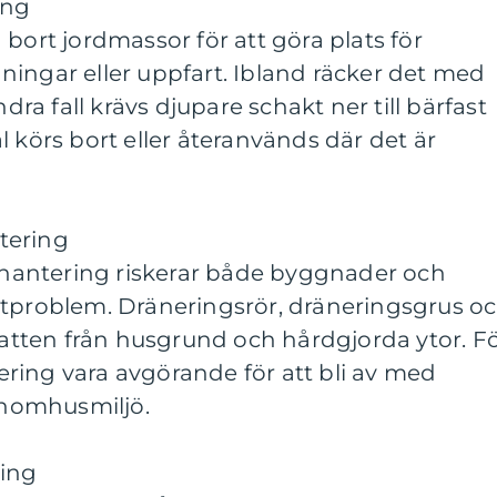
ing
bort jordmassor för att göra plats för
ingar eller uppfart. Ibland räcker det med
ndra fall krävs djupare schakt ner till bärfast
l körs bort eller återanvänds där det är
tering
antering riskerar både byggnader och
ktproblem. Dräneringsrör, dräneringsgrus o
 vatten från husgrund och hårdgjorda ytor. F
ring vara avgörande för att bli av med
 inomhusmiljö.
ing