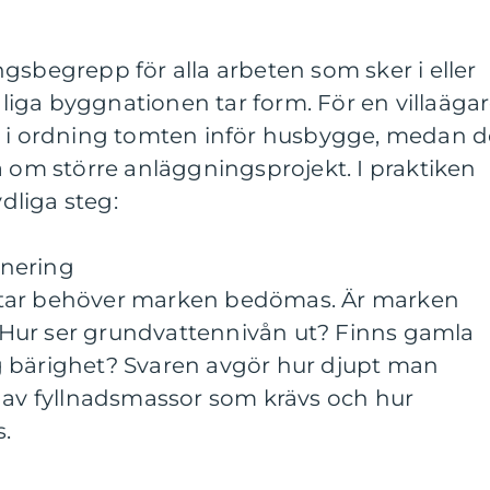
gsbegrepp för alla arbeten som sker i eller
iga byggnationen tar form. För en villaäga
a i ordning tomten inför husbygge, medan d
a om större anläggningsprojekt. I praktiken
ydliga steg:
nering
rtar behöver marken bedömas. Är marken
g? Hur ser grundvattennivån ut? Finns gamla
 bärighet? Svaren avgör hur djupt man
p av fyllnadsmassor som krävs och hur
.