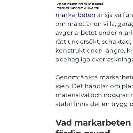
markarbeten
är själva fu
om målet är en villa, gara
avgör arbetet under mark 
rätt undersökt, schaktad
konstruktionen längre, kr
obehagliga överraskninga
Genomtänkta markarbeten 
igen. Det handlar om pla
materialval och noggrann 
stabil finns det en trygg 
Vad markarbeten o