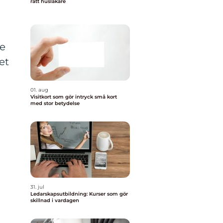
rätt husläkare
re
et
01. aug
Visitkort som gör intryck små kort
med stor betydelse
31. jul
Ledarskapsutbildning: Kurser som gör
skillnad i vardagen