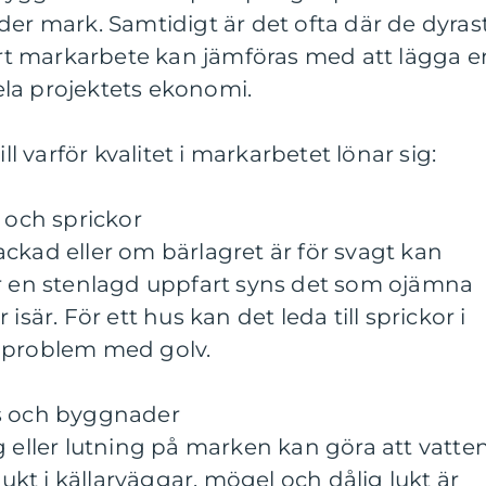
der mark. Samtidigt är det ofta där de dyras
fört markarbete kan jämföras med att lägga e
la projektets ekonomi.
ill varför kvalitet i markarbetet lönar sig:
r och sprickor
ckad eller om bärlagret är för svagt kan
ör en stenlagd uppfart syns det som ojämna
isär. För ett hus kan det leda till sprickor i
 problem med golv.
us och byggnader
g eller lutning på marken kan göra att vatte
t i källarväggar, mögel och dålig lukt är