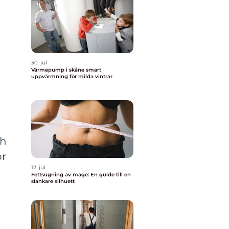
30. jul
Värmepump i skåne smart
uppvärmning för milda vintrar
ch
ör
12. jul
Fettsugning av mage: En guide till en
slankare silhuett