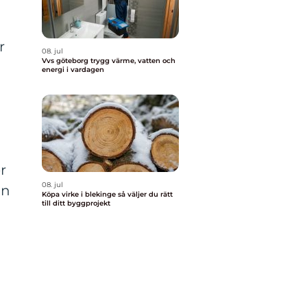
r
08. jul
Vvs göteborg trygg värme, vatten och
energi i vardagen
r
08. jul
en
Köpa virke i blekinge så väljer du rätt
till ditt byggprojekt