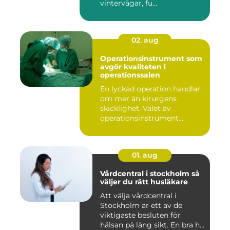
vintervägar, fu...
02. aug
Operationsinstrument som
avgör kvaliteten i
operationssalen
En lyckad operation handlar
om mer än kirurgens
skicklighet. Valet av
operationsinstrument
påverkar ...
01. aug
Vårdcentral i stockholm så
väljer du rätt husläkare
Att välja vårdcentral i
Stockholm är ett av de
viktigaste besluten för
hälsan på lång sikt. En bra h...