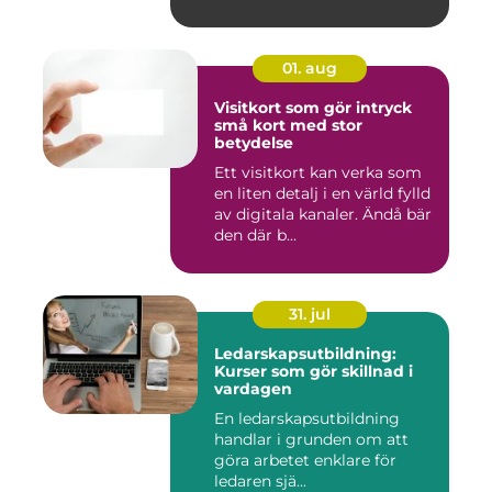
01. aug
Visitkort som gör intryck
små kort med stor
betydelse
Ett visitkort kan verka som
en liten detalj i en värld fylld
av digitala kanaler. Ändå bär
den där b...
31. jul
Ledarskapsutbildning:
Kurser som gör skillnad i
vardagen
En ledarskapsutbildning
handlar i grunden om att
göra arbetet enklare för
ledaren sjä...