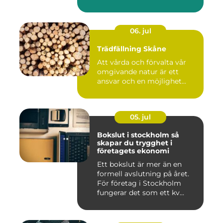
06. jul
Trädfällning Skåne
Att vårda och förvalta vår
omgivande natur är ett
ansvar och en möjlighet...
05. jul
Bokslut i stockholm så
skapar du trygghet i
företagets ekonomi
Ett bokslut är mer än en
formell avslutning på året.
För företag i Stockholm
fungerar det som ett kv...