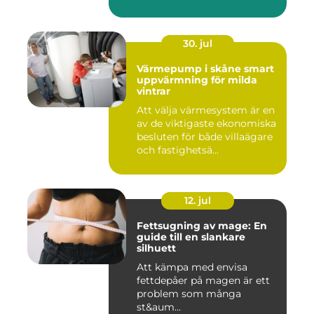
30. jul
Värmepump i skåne smart
uppvärmning för milda
vintrar
Att välja värmesystem är en
av de viktigaste ekonomiska
besluten för både villaägare
och fastighetsä...
12. jul
Fettsugning av mage: En
guide till en slankare
silhuett
Att kämpa med envisa
fettdepåer på magen är ett
problem som många
st&aum...