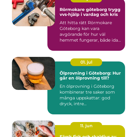
Rörmokare göteborg trygg
vvs-hjälp i vardag och kris
Att hitta rätt Rörmokare
Göteborg kan vara
avgörande för hur väl
hemmet fungerar, både idag
och på s...
01. jul
Ölprovning i Göteborg: Hur
går en ölprovning till?
En ölprovning i Göteborg
kombinerar tre saker som
många uppskattar: god
dryck, intre...
11. jun
Färsk fisk och skaldjur av