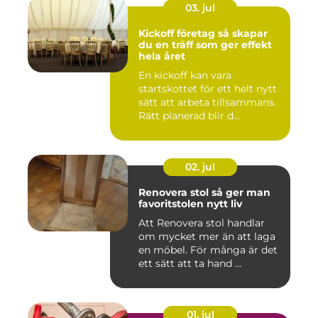
03. jul
Kickoff företag så skapar
du en träff som ger effekt
hela året
En kickoff kan vara
startskottet för ett helt nytt
sätt att arbeta tillsammans.
Rätt planerad blir d...
02. jul
Renovera stol så ger man
favoritstolen nytt liv
Att Renovera stol handlar
om mycket mer än att laga
en möbel. För många är det
ett sätt att ta hand ...
01. jul