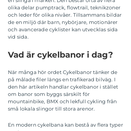
en slinga i marken. Den består ofta av flera
olika delar pumptrack, flowtrail, teknikzoner
och leder för olika nivåer. Tillsammans bildar
de en miljö där barn, nybörjare, motionärer
och avancerade cyklister kan utvecklas sida
vid sida.
Vad är cykelbanor i dag?
När många hör ordet Cykelbanor tänker de
på målade filer längs en trafikerad bilväg. I
den här artikeln handlar cykelbanor i stället
om banor som byggs särskilt för
mountainbike, BMX och lekfull cykling från
små lokala slingor till stora arenor.
En modern cykelbana kan bestå av flera typer