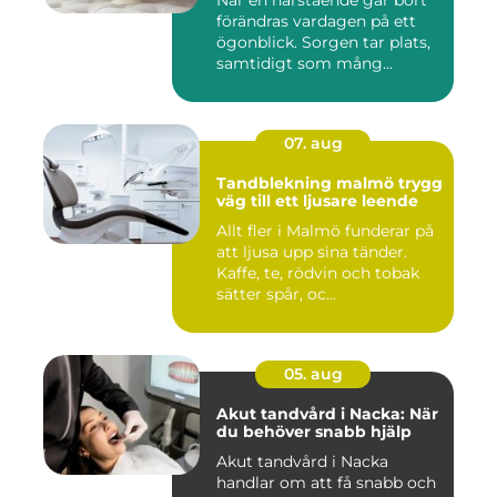
När en närstående går bort
förändras vardagen på ett
ögonblick. Sorgen tar plats,
samtidigt som mång...
07. aug
Tandblekning malmö trygg
väg till ett ljusare leende
Allt fler i Malmö funderar på
att ljusa upp sina tänder.
Kaffe, te, rödvin och tobak
sätter spår, oc...
05. aug
Akut tandvård i Nacka: När
du behöver snabb hjälp
Akut tandvård i Nacka
handlar om att få snabb och