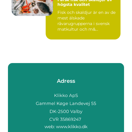
högsta kvalitet
Fisk och skaldjur är en av de
mest älskade
råvarugrupperna i svensk
matkultur och m&...
Adress
web:
www.klikko.dk