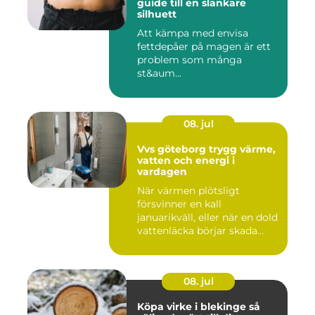
guide till en slankare
silhuett
Att kämpa med envisa
fettdepåer på magen är ett
problem som många
st&aum...
08. jul
Vvs göteborg trygg värme,
vatten och energi i
vardagen
När värmen plötsligt
försvinner en kall
januarikväll, eller när en dold
vattenläcka börjar skada
gol...
08. jul
Köpa virke i blekinge så