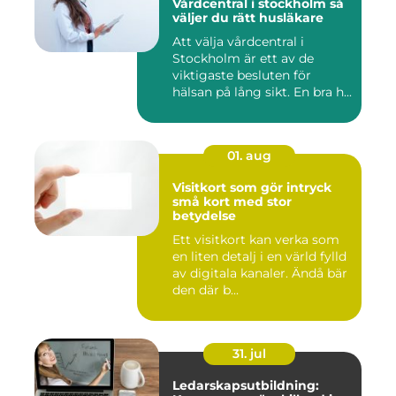
Vårdcentral i stockholm så
väljer du rätt husläkare
Att välja vårdcentral i
Stockholm är ett av de
viktigaste besluten för
hälsan på lång sikt. En bra h...
01. aug
Visitkort som gör intryck
små kort med stor
betydelse
Ett visitkort kan verka som
en liten detalj i en värld fylld
av digitala kanaler. Ändå bär
den där b...
31. jul
Ledarskapsutbildning: