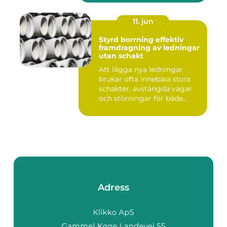
11. jun
Styrd borrning effektiv
framdragning av ledningar
utan schakt
Att lägga nya ledningar
brukar ofta innebära stora
schakter, avstängda vägar
och störningar för både...
Adress