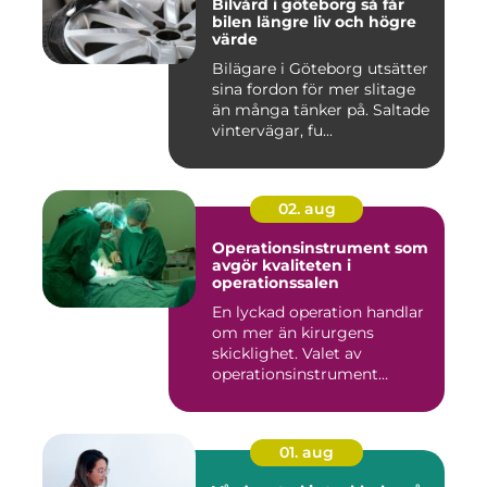
Bilvård i göteborg så får
bilen längre liv och högre
värde
Bilägare i Göteborg utsätter
sina fordon för mer slitage
än många tänker på. Saltade
vintervägar, fu...
02. aug
Operationsinstrument som
avgör kvaliteten i
operationssalen
En lyckad operation handlar
om mer än kirurgens
skicklighet. Valet av
operationsinstrument
påverkar ...
01. aug