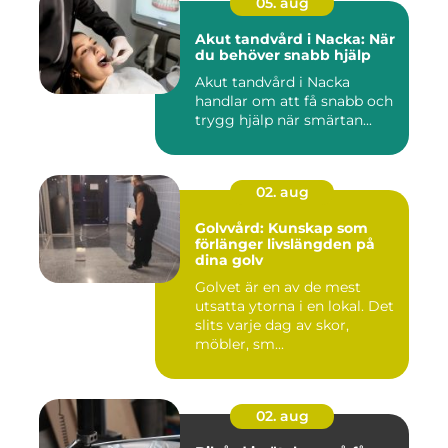
05. aug
Akut tandvård i Nacka: När
du behöver snabb hjälp
Akut tandvård i Nacka
handlar om att få snabb och
trygg hjälp när smärtan...
02. aug
Golvvård: Kunskap som
förlänger livslängden på
dina golv
Golvet är en av de mest
utsatta ytorna i en lokal. Det
slits varje dag av skor,
möbler, sm...
02. aug