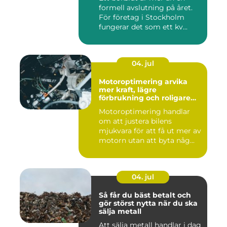
formell avslutning på året.
För företag i Stockholm
fungerar det som ett kv...
04. jul
Motoroptimering arvika
mer kraft, lägre
förbrukning och roligare
körning
Motoroptimering handlar
om att justera bilens
mjukvara för att få ut mer av
motorn utan att byta någ...
04. jul
Så får du bäst betalt och
gör störst nytta när du ska
sälja metall
Att sälja metall handlar i dag