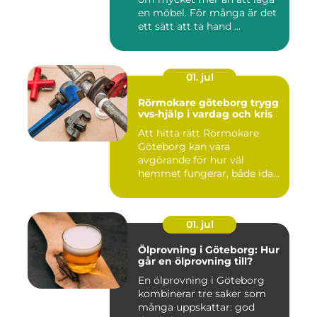
en möbel. För många är det
ett sätt att ta hand ...
01. jul
Rörmokare göteborg trygg
vvs-hjälp i vardag och kris
Att hitta rätt Rörmokare
Göteborg kan vara
avgörande för hur väl
hemmet fungerar, både idag
och på s...
01. jul
Ölprovning i Göteborg: Hur
går en ölprovning till?
En ölprovning i Göteborg
kombinerar tre saker som
många uppskattar: god