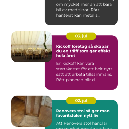
om mycket mer än att bara
bli av med skrot. Rätt
hanterat kan metalls...
03. jul
Kickoff företag så skapar
du en träff som ger effekt
hela året
En kickoff kan vara
startskottet för ett helt nytt
sätt att arbeta tillsammans.
Rätt planerad blir d...
02. jul
Renovera stol så ger man
favoritstolen nytt liv
Att Renovera stol handlar
om mycket mer än att laga