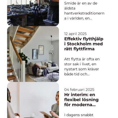
Smide är en av de
äldsta
hantverkstraditionern
a i världen, en
mångsidig konstart
som kombinerar
kreativitet med fysiskt
12 april 2025
arbete. Från antikens
Effektiv flytthjälp
svärdsmedar till
i Stockholm med
moderna
rätt flyttfirma
byggnadskonstruktio
ner har smidet
Att flytta är ofta en
fungerat som en n...
stor sak i livet, en
nystart som kräver
både tid och
planering. I en
dynamisk stad som
Stockholm, där
04 februari 2025
tempot är högt och
Hr interim: en
platsen kanske
flexibel lösning
begränsad, kan det
för moderna
vara extra utmanande
verksamheter
att genomfö...
I dagens snabbt