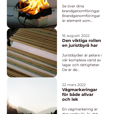
du behöver veta
Se över dina
brandgenomföringar
Brandgenomföringar
är element som
tränger igenom en
brandklassad vägg
eller ett golv, t.ex.
16 augusti 2022
kanaler, rör, kablar,
Den viktiga rollen
ledningar med mera.
en juristbyrå har
Syftet med
brandgenomföringar
Juristbyråer är pelare i
är att m&...
vår komplexa värld av
lagar och rättigheter.
De är de
professionella som
säkerställer att
individers, företag och
22 mars 2022
organisationer inte
Vägmarkeringar
bara känner till sina
för både allvar
rättigheter ...
och lek
En vägmarkering är
den andra lik. Ja, det