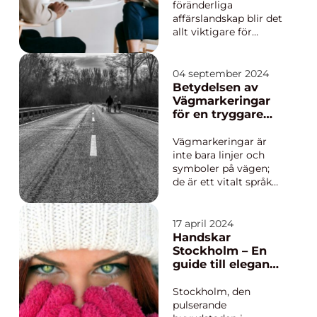
föränderliga
affärslandskap blir det
allt viktigare för
företag att kunna
anpassa sig snabbt
och effektivt till nya
04 september 2024
utmaningar. En
Betydelsen av
central del av denna
Vägmarkeringar
anpassningsförmåga
för en tryggare
ligger i hur
trafik
företagen...
Vägmarkeringar är
inte bara linjer och
symboler på vägen;
de är ett vitalt språk
som kommunicerar
viktig information till
trafikanterna och
17 april 2024
bidrar därmed till en
Handskar
tryggare och mer
Stockholm – En
välordnad trafikmiljö.
guide till elegans
F...
och funktionalitet
Stockholm, den
pulserande