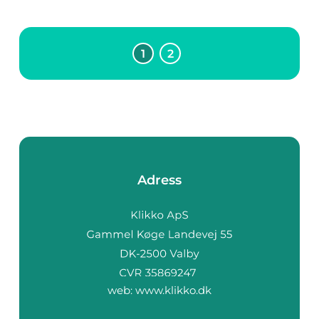
perfekta presenten
men många g...
1
2
Adress
web:
www.klikko.dk