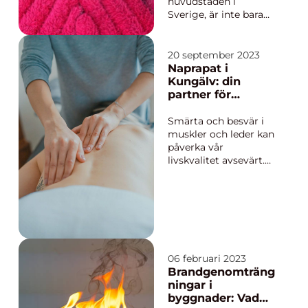
huvudstaden i
Sverige, är inte bara
känd för sin rika
historia och stiliga
arkitektur utan också
20 september 2023
för dess distinkta och
Naprapat i
ofta krävande klimat.
Kungälv: din
Med kalla vintrar och
partner för
blåsiga höstdagar är
smärtlindring och
ett par högkvalitativa
hälsa
Smärta och besvär i
handskar en oumb...
muskler och leder kan
påverka vår
livskvalitet avsevärt.
För invånare i
Kungälv kan en
naprapat vara den
lösning du letar efter
för att hantera och
lindra dessa besvär. I
d...
06 februari 2023
Brandgenomträng
ningar i
byggnader: Vad