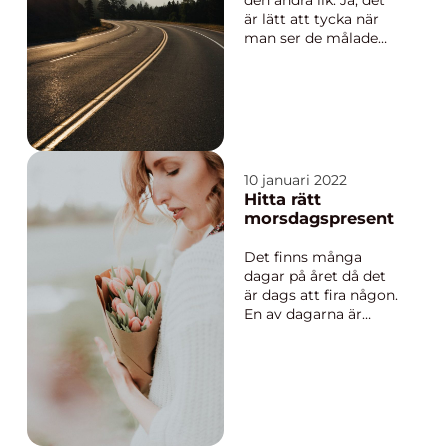
är lätt att tycka när
man ser de målade
linjerna på vägen. De
kan visserligen vara
lite olika långa. En del
är korta, andra är
långa och heldragna.
Men det finns ändå en
konsekventhet i hur
10 januari 2022
vägmarkeringarna ä...
Hitta rätt
morsdagspresent
Det finns många
dagar på året då det
är dags att fira någon.
En av dagarna är
mors dag och det kan
vara lite knepigt att
hitta rätt present att
ge till sin mamma.
Vad önskar sig
mamma egentligen?
Vi vill gärna hitta den