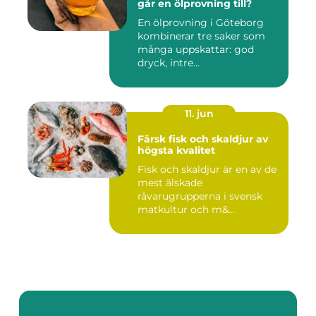
går en ölprovning till?
En ölprovning i Göteborg
kombinerar tre saker som
många uppskattar: god
dryck, intre...
11. jun
Färsk fisk och skaldjur av
högsta kvalitet
Fisk och skaldjur är en av de
mest älskade
råvarugrupperna i svensk
matkultur och m&...