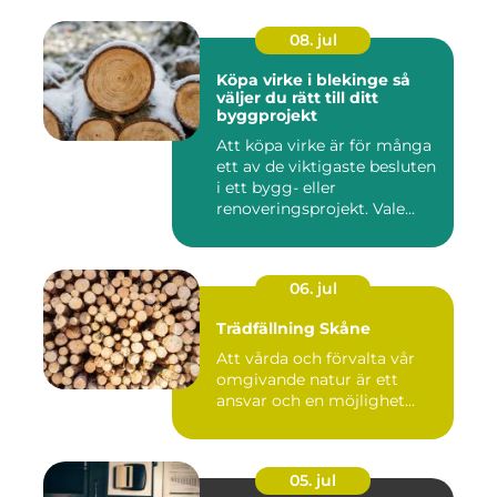
08. jul
Köpa virke i blekinge så
väljer du rätt till ditt
byggprojekt
Att köpa virke är för många
ett av de viktigaste besluten
i ett bygg- eller
renoveringsprojekt. Vale...
06. jul
Trädfällning Skåne
Att vårda och förvalta vår
omgivande natur är ett
ansvar och en möjlighet...
05. jul