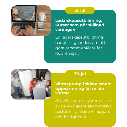
31. jul
Ledarskapsutbildning:
Kurser som gör skillnad i
vardagen
En ledarskapsutbildning
handlar i grunden om att
göra arbetet enklare för
ledaren sjä...
30. jul
Värmepump i skåne smart
uppvärmning för milda
vintrar
Att välja värmesystem är en
av de viktigaste ekonomiska
besluten för både villaägare
och fastighetsä...