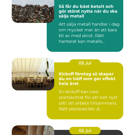
Så får du bäst betalt och
gör störst nytta när du ska
sälja metall
Att sälja metall handlar i dag
om mycket mer än att bara
bli av med skrot. Rätt
hanterat kan metalls...
03. jul
Kickoff företag så skapar
du en träff som ger effekt
hela året
En kickoff kan vara
startskottet för ett helt nytt
sätt att arbeta tillsammans.
Rätt planerad blir d...
02. jul