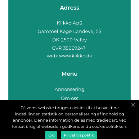
Adress
web:
www.klikko.dk
Menu
Annonsering
Om oss
Cookies
På vores website bruges cookies til at huske dine
indstillinger, statistik og personalisering af indhold og
Kontakta oss
annoncer. Denne information deles med tredjepart. Ved
Sitemap
fortsat brug af websiden godkender du cookiepolitikken.
Ok
Privatlivspolitik