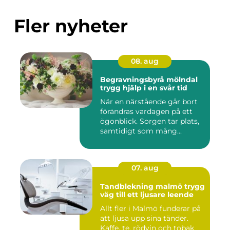
Fler nyheter
08. aug
Begravningsbyrå mölndal
trygg hjälp i en svår tid
När en närstående går bort
förändras vardagen på ett
ögonblick. Sorgen tar plats,
samtidigt som mång...
07. aug
Tandblekning malmö trygg
väg till ett ljusare leende
Allt fler i Malmö funderar på
att ljusa upp sina tänder.
Kaffe, te, rödvin och tobak