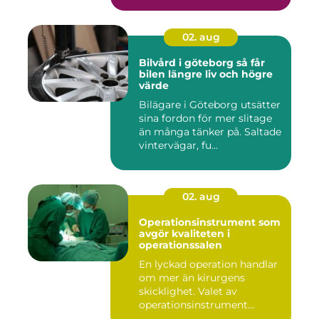
02. aug
Bilvård i göteborg så får
bilen längre liv och högre
värde
Bilägare i Göteborg utsätter
sina fordon för mer slitage
än många tänker på. Saltade
vintervägar, fu...
02. aug
Operationsinstrument som
avgör kvaliteten i
operationssalen
En lyckad operation handlar
om mer än kirurgens
skicklighet. Valet av
operationsinstrument
påverkar ...