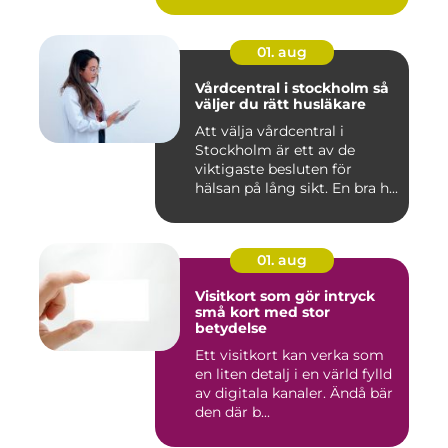
01. aug
Vårdcentral i stockholm så
väljer du rätt husläkare
Att välja vårdcentral i
Stockholm är ett av de
viktigaste besluten för
hälsan på lång sikt. En bra h...
01. aug
Visitkort som gör intryck
små kort med stor
betydelse
Ett visitkort kan verka som
en liten detalj i en värld fylld
av digitala kanaler. Ändå bär
den där b...