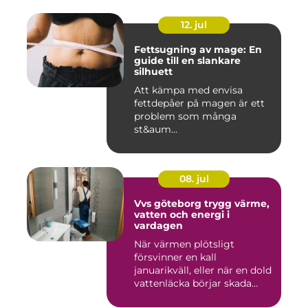
12. jul
Fettsugning av mage: En
guide till en slankare
silhuett
Att kämpa med envisa
fettdepåer på magen är ett
problem som många
st&aum...
08. jul
Vvs göteborg trygg värme,
vatten och energi i
vardagen
När värmen plötsligt
försvinner en kall
januarikväll, eller när en dold
vattenläcka börjar skada
gol...