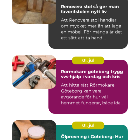
Renovera stol så ger man
favoritstolen nytt liv
Att Renovera stol handlar
om mycket mer än att laga
en möbel. För många är det
ett sätt att ta hand ...
01. jul
Rörmokare göteborg trygg
vvs-hjälp i vardag och kris
Att hitta rätt Rörmokare
Göteborg kan vara
avgörande för hur väl
hemmet fungerar, både idag
och på s...
01. jul
Ölprovning i Göteborg: Hur