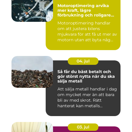
Motoroptimering arvika
mer kraft, lägre
förbrukning och roligare
körning
Motoroptimering handlar
om att justera bilens
mjukvara för att få ut mer av
motorn utan att byta någ...
04. jul
Så får du bäst betalt och
gör störst nytta när du ska
sälja metall
Att sälja metall handlar i dag
om mycket mer än att bara
bli av med skrot. Rätt
hanterat kan metalls...
03. jul