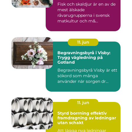
Fisk och skaldjur är en av de
mest älskade
råvarugrupperna i svensk
matkultur och m&...
11. jun
Begravningsbyrå i Visby:
Trygg vägledning på
Gotland
Begravningsbyrå Visby är ett
sökord som många
använder när sorgen dr...
11. jun
Styrd borrning effektiv
framdragning av ledningar
utan schakt
Att lägga nya ledningar