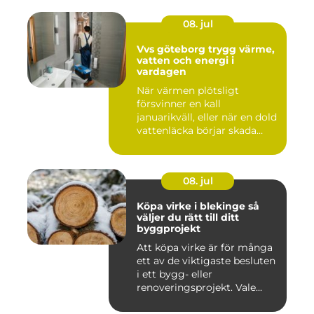
08. jul
Vvs göteborg trygg värme,
vatten och energi i
vardagen
När värmen plötsligt
försvinner en kall
januarikväll, eller när en dold
vattenläcka börjar skada
gol...
08. jul
Köpa virke i blekinge så
väljer du rätt till ditt
byggprojekt
Att köpa virke är för många
ett av de viktigaste besluten
i ett bygg- eller
renoveringsprojekt. Vale...