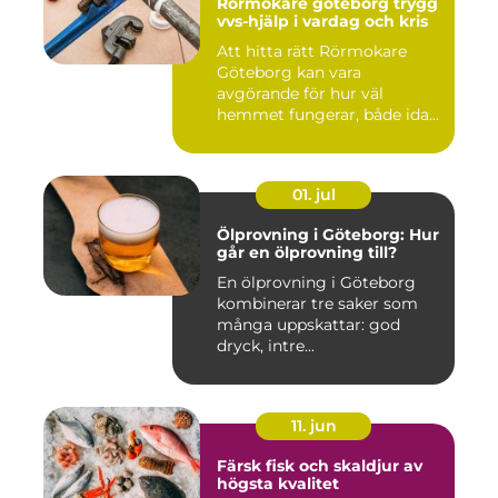
Rörmokare göteborg trygg
vvs-hjälp i vardag och kris
Att hitta rätt Rörmokare
Göteborg kan vara
avgörande för hur väl
hemmet fungerar, både idag
och på s...
01. jul
Ölprovning i Göteborg: Hur
går en ölprovning till?
En ölprovning i Göteborg
kombinerar tre saker som
många uppskattar: god
dryck, intre...
11. jun
Färsk fisk och skaldjur av
högsta kvalitet