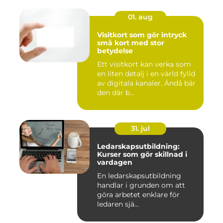
01. aug
Visitkort som gör intryck
små kort med stor
betydelse
Ett visitkort kan verka som
en liten detalj i en värld fylld
av digitala kanaler. Ändå bär
den där b...
31. jul
Ledarskapsutbildning:
Kurser som gör skillnad i
vardagen
En ledarskapsutbildning
handlar i grunden om att
göra arbetet enklare för
ledaren sjä...