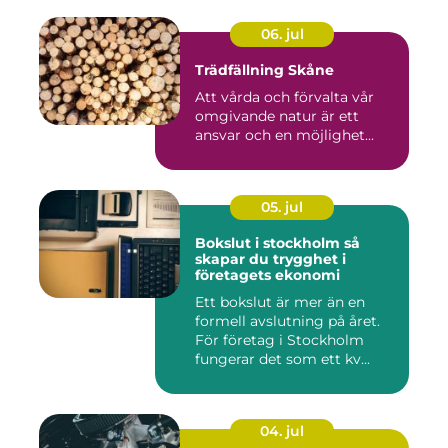
06. jul
Trädfällning Skåne
Att vårda och förvalta vår
omgivande natur är ett
ansvar och en möjlighet...
05. jul
Bokslut i stockholm så
skapar du trygghet i
företagets ekonomi
Ett bokslut är mer än en
formell avslutning på året.
För företag i Stockholm
fungerar det som ett kv...
04. jul