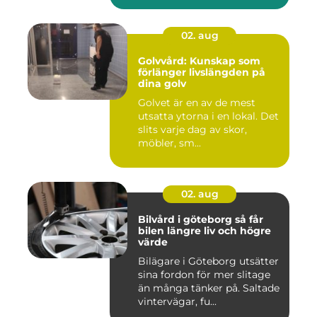
02. aug
Golvvård: Kunskap som
förlänger livslängden på
dina golv
Golvet är en av de mest
utsatta ytorna i en lokal. Det
slits varje dag av skor,
möbler, sm...
02. aug
Bilvård i göteborg så får
bilen längre liv och högre
värde
Bilägare i Göteborg utsätter
sina fordon för mer slitage
än många tänker på. Saltade
vintervägar, fu...