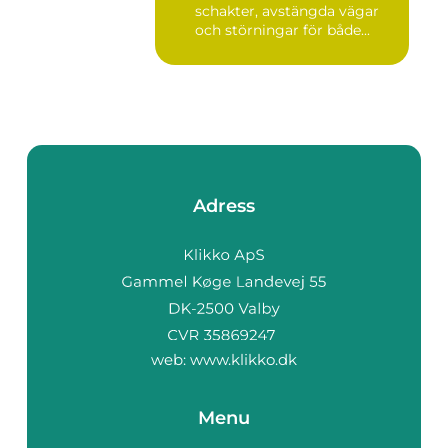
schakter, avstängda vägar
och störningar för både...
Adress
web:
www.klikko.dk
Menu