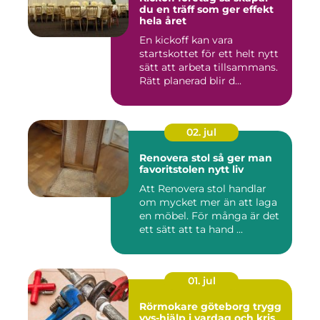
du en träff som ger effekt
hela året
En kickoff kan vara
startskottet för ett helt nytt
sätt att arbeta tillsammans.
Rätt planerad blir d...
02. jul
Renovera stol så ger man
favoritstolen nytt liv
Att Renovera stol handlar
om mycket mer än att laga
en möbel. För många är det
ett sätt att ta hand ...
01. jul
Rörmokare göteborg trygg
vvs-hjälp i vardag och kris