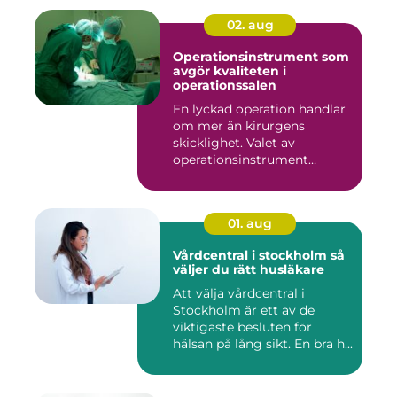
02. aug
Operationsinstrument som
avgör kvaliteten i
operationssalen
En lyckad operation handlar
om mer än kirurgens
skicklighet. Valet av
operationsinstrument
påverkar ...
01. aug
Vårdcentral i stockholm så
väljer du rätt husläkare
Att välja vårdcentral i
Stockholm är ett av de
viktigaste besluten för
hälsan på lång sikt. En bra h...