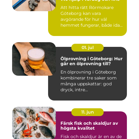
Att hitta rätt Rörmokare
Göteborg kan vara
avgörande för hur väl
hemmet fungerar, både idag
och på s...
01. jul
Ölprovning i Göteborg: Hur
går en ölprovning till?
En ölprovning i Göteborg
kombinerar tre saker som
många uppskattar: god
dryck, intre...
11. jun
Färsk fisk och skaldjur av
högsta kvalitet
Fisk och skaldjur är en av de