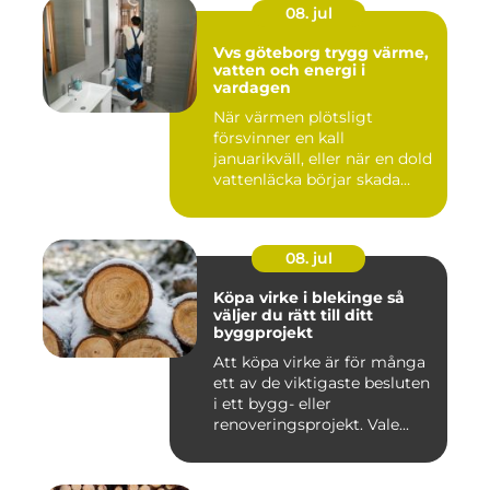
08. jul
Vvs göteborg trygg värme,
vatten och energi i
vardagen
När värmen plötsligt
försvinner en kall
januarikväll, eller när en dold
vattenläcka börjar skada
gol...
08. jul
Köpa virke i blekinge så
väljer du rätt till ditt
byggprojekt
Att köpa virke är för många
ett av de viktigaste besluten
i ett bygg- eller
renoveringsprojekt. Vale...