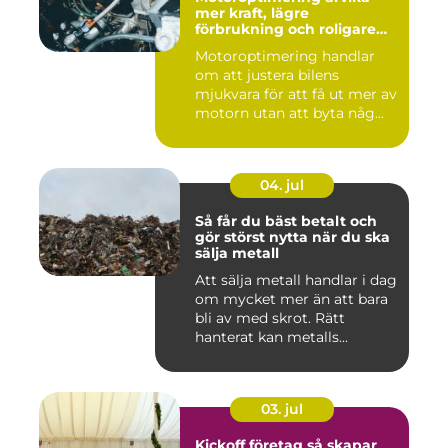
mer kraft, lägre
förbrukning och roligare
körning
Motoroptimering handlar
om att justera bilens
mjukvara för att få ut mer av
motorn utan att byta någ...
04. jul
Så får du bäst betalt och
gör störst nytta när du ska
sälja metall
Att sälja metall handlar i dag
om mycket mer än att bara
bli av med skrot. Rätt
hanterat kan metalls...
03. jul
Kickoff företag så skapar