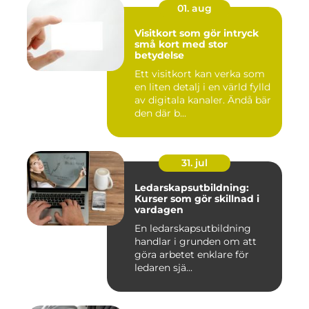
01. aug
Visitkort som gör intryck
små kort med stor
betydelse
Ett visitkort kan verka som
en liten detalj i en värld fylld
av digitala kanaler. Ändå bär
den där b...
31. jul
Ledarskapsutbildning:
Kurser som gör skillnad i
vardagen
En ledarskapsutbildning
handlar i grunden om att
göra arbetet enklare för
ledaren sjä...