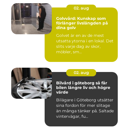
02. aug
Golvvård: Kunskap som
förlänger livslängden på
dina golv
Golvet är en av de mest
utsatta ytorna i en lokal. Det
slits varje dag av skor,
möbler, sm...
02. aug
Bilvård i göteborg så får
bilen längre liv och högre
värde
Bilägare i Göteborg utsätter
sina fordon för mer slitage
än många tänker på. Saltade
vintervägar, fu...