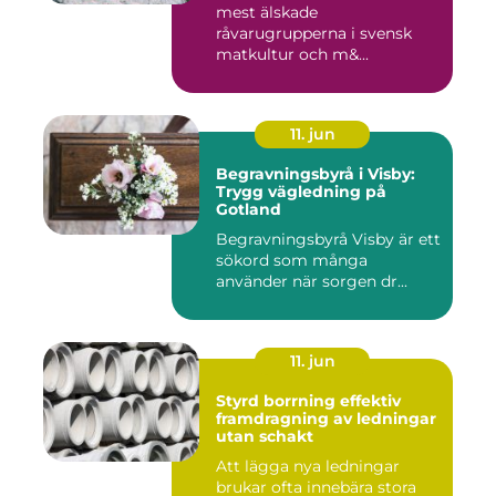
mest älskade
råvarugrupperna i svensk
matkultur och m&...
11. jun
Begravningsbyrå i Visby:
Trygg vägledning på
Gotland
Begravningsbyrå Visby är ett
sökord som många
använder när sorgen dr...
11. jun
Styrd borrning effektiv
framdragning av ledningar
utan schakt
Att lägga nya ledningar
brukar ofta innebära stora