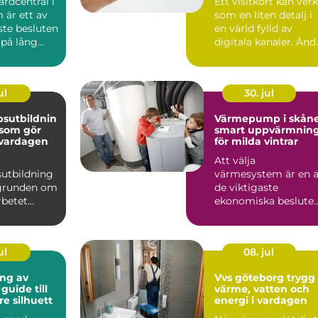
årdcentral i
Ett visitkort kan ver
 är ett av
som en liten detalj i
ste besluten
en värld fylld av
 på lång
digitala kanaler. Änd
 h...
bär den där b...
ul
30. jul
sutbildnin
Värmepump i skån
 som gör
smart uppvärmnin
i vardagen
för milda vintrar
Att välja
sutbildning
värmesystem är en 
 grunden om
de viktigaste
rbetet
ekonomiska beslute
r ledaren
för både villaägare
och fastighetsä...
ul
08. jul
ng av
Vvs göteborg trygg
guide till
värme, vatten och
re silhuett
energi i vardagen