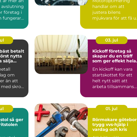
t är mer än
Motoroptimering
 avslutning
handlar om att
r företag i
justera bilens
 fungerar
mjukvara för att få u
 kv...
mer av motorn utan
att byta någ...
ul
03. jul
bäst betalt
Kickoff företag så
örst nytta
skapar du en träff
 sälja
som ger effekt hela
året
metall
En kickoff kan vara
 dag om
startskottet för ett
r än att
helt nytt sätt att
v med skrot.
arbeta tillsammans.
rat kan
Rätt planerad blir d...
ul
01. jul
 så ger
Rörmokare götebo
itstolen
trygg vvs-hjälp i
vardag och kris