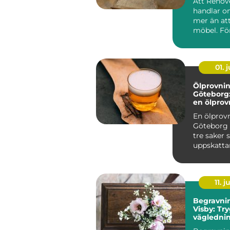
Att Renove
handlar 
mer än att
möbel. Fö
det ett sät
hand ...
01. j
Ölprovnin
Göteborg:
en ölprovn
En ölprovn
Göteborg
tre saker
uppskatta
dryck, intre
11. j
Begravnin
Visby: Tr
vägledni
Gotland