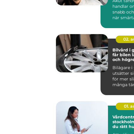
Akut tand
handlar om
snabb och
när smärta
02. 
Bilvård i g
får bilen 
och högr
Bilägare 
utsätter s
för mer sl
många tän
Saltade vi
fu...
01. 
Vårdcentra
stockholm så väl
du rätt h