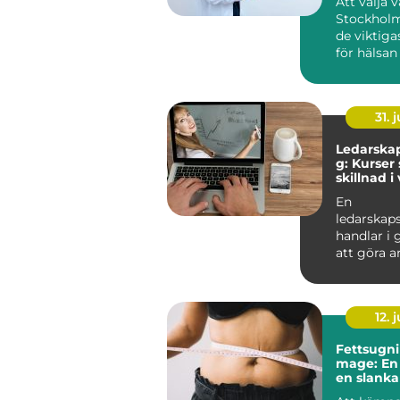
Att välja v
Stockholm
de viktiga
för hälsan
sikt. En bra
31. j
Ledarskap
g: Kurser
skillnad 
En
ledarskap
handlar i
att göra a
enklare fö
sjä...
12. j
Fettsugni
mage: En 
en slanka