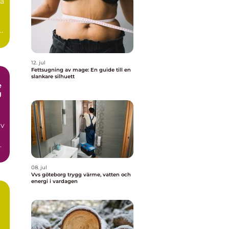
ka
å
12. jul
Fettsugning av mage: En guide till en
slankare silhuett
e
g
av
n
08. jul
Vvs göteborg trygg värme, vatten och
energi i vardagen