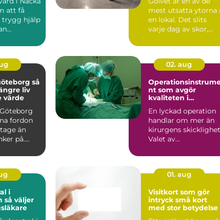
vård i Nacka
Golvet är en av de
 att få
mest utsatta ytorna 
 trygg hjälp
en lokal. Det slits
n...
varje dag av skor,
möbler, sm...
aug
02. aug
öteborg så
Operationsinstrum
längre liv
nt som avgör
e värde
kvaliteten i
operationssalen
i Göteborg
En lyckad operation
ina fordon
handlar om mer än
itage än
kirurgens skicklighet
ker på.
Valet av
ntervägar,
operationsinstrumen
påverkar ...
aug
01. aug
l i
Visitkort som gör
jer
intryck små kort
usläkare
med stor betydelse