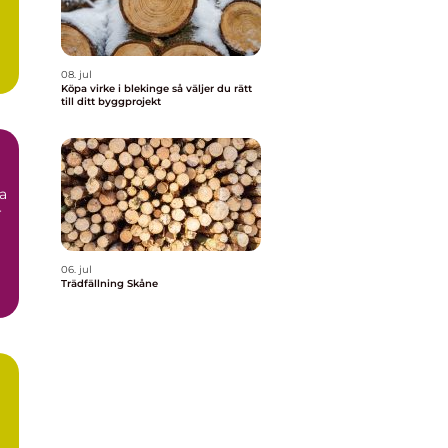
08. jul
Köpa virke i blekinge så väljer du rätt
till ditt byggprojekt
ta
r
06. jul
Trädfällning Skåne
g