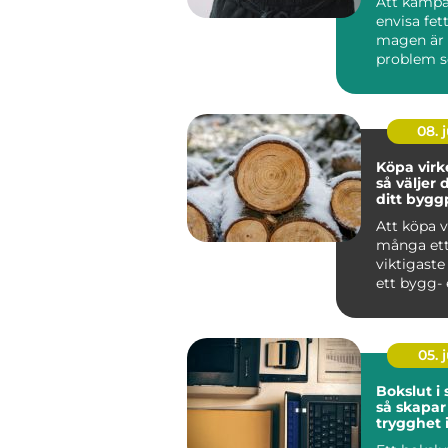
Att kämp
envisa fet
magen är 
problem 
st&aum...
08. j
Köpa virk
så väljer d
ditt bygg
Att köpa v
många ett
viktigaste
ett bygg- 
renoverin
Vale...
05. j
Bokslut i
så skapar
trygghet 
ekonomi