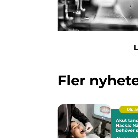
L
Fler nyhet
05. 
Akut tand
Nacka: Nä
behöver s