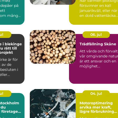
a med
När värmen plötsligt
tdepåer på
försvinner en kall
ett
januarikväll, eller när
som många
en dold vattenläcka
börjar skada gol...
ul
06. jul
e i blekinge
Trädfällning Skåne
u rätt till
Att vårda och förval
projekt
vår omgivande natu
irke är för
är ett ansvar och en
 av de
möjlighet...
 besluten i
eller
gsprojekt.
ul
04. jul
 stockholm
Motoroptimering
 du
arvika mer kraft,
i företagets
lägre förbrukning
och roligare körnin