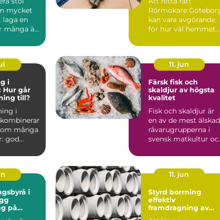
ra stol
Att hitta rätt
om mycket
Rörmokare Götebor
 laga en
kan vara avgörande
r många är
för hur väl hemmet
t att ta
fungerar, både idag
och på s...
ul
11. jun
g i
Färsk fisk och
 Hur går
skaldjur av högsta
ing till?
kvalitet
ing i
Fisk och skaldjur är
 kombinerar
en av de mest älska
 som många
råvarugrupperna i
r: god
svensk matkultur oc
...
m&...
un
11. jun
gsbyrå i
Styrd borrning
ygg
effektiv
ng på
framdragning av
ledningar utan