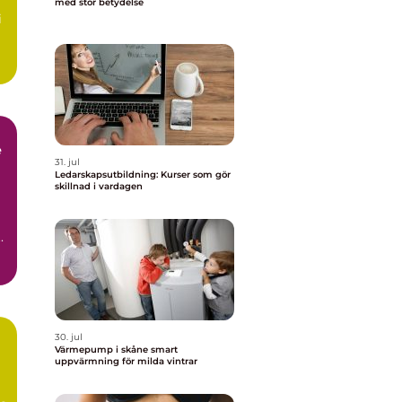
med stor betydelse
i
e
31. jul
Ledarskapsutbildning: Kurser som gör
skillnad i vardagen
.
t
30. jul
Värmepump i skåne smart
uppvärmning för milda vintrar