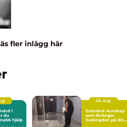
äs fler inlägg här
er
aug
02. aug
vård i
Golvvård: Kunskap
r du
som förlänger
nabb hjälp
livslängden på dina
golv