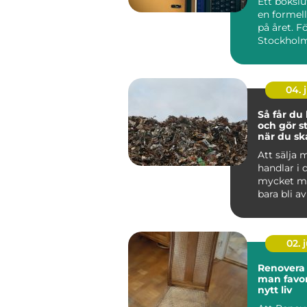
Ett bokslu
en formell
på året. Fö
Stockholm
det som ett
04. j
Så får du 
och gör st
när du ska
metall
Att sälja 
handlar i
mycket me
bara bli a
Rätt hante
metalls...
02. j
Renovera stol
man favor
nytt liv