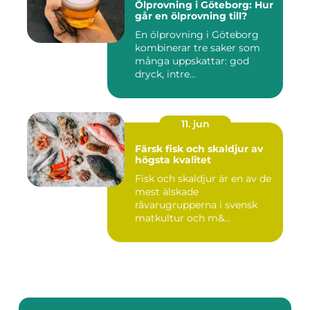
Ölprovning i Göteborg: Hur
går en ölprovning till?
En ölprovning i Göteborg
kombinerar tre saker som
många uppskattar: god
dryck, intre...
11. jun
Färsk fisk och skaldjur av
högsta kvalitet
Fisk och skaldjur är en av de
mest älskade
råvarugrupperna i svensk
matkultur och m&...