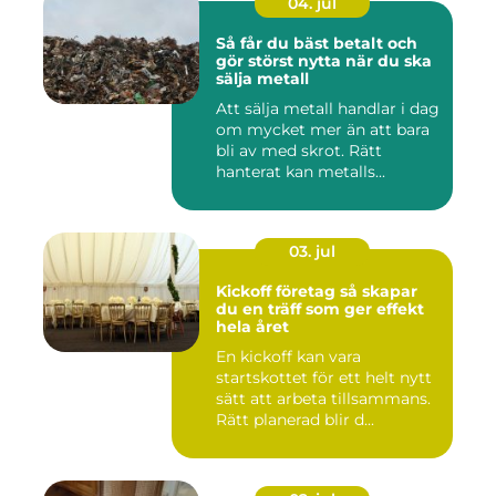
04. jul
Så får du bäst betalt och
gör störst nytta när du ska
sälja metall
Att sälja metall handlar i dag
om mycket mer än att bara
bli av med skrot. Rätt
hanterat kan metalls...
03. jul
Kickoff företag så skapar
du en träff som ger effekt
hela året
En kickoff kan vara
startskottet för ett helt nytt
sätt att arbeta tillsammans.
Rätt planerad blir d...