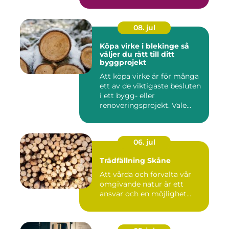
gol...
08. jul
Köpa virke i blekinge så
väljer du rätt till ditt
byggprojekt
Att köpa virke är för många
ett av de viktigaste besluten
i ett bygg- eller
renoveringsprojekt. Vale...
06. jul
Trädfällning Skåne
Att vårda och förvalta vår
omgivande natur är ett
ansvar och en möjlighet...