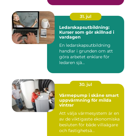
31. jul
Ledarskapsutbildning:
Kurser som gör skillnad i
vardagen
En ledarskapsutbildning
handlar i grunden om att
göra arbetet enklare för
ledaren sjä...
30. jul
Värmepump i skåne smart
uppvärmning för milda
vintrar
Att välja värmesystem är en
av de viktigaste ekonomiska
besluten för både villaägare
och fastighetsä...