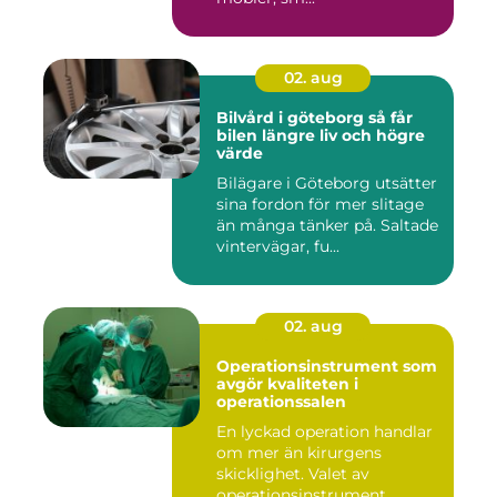
02. aug
Bilvård i göteborg så får
bilen längre liv och högre
värde
Bilägare i Göteborg utsätter
sina fordon för mer slitage
än många tänker på. Saltade
vintervägar, fu...
02. aug
Operationsinstrument som
avgör kvaliteten i
operationssalen
En lyckad operation handlar
om mer än kirurgens
skicklighet. Valet av
operationsinstrument