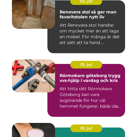
02. jul
Renovera stol så ger man
favoritstolen nytt liv
Att Renovera stol handlar
om mycket mer än att laga
en möbel. För många är det
ett sätt att ta hand ...
01. jul
Rörmokare göteborg trygg
vvs-hjälp i vardag och kris
Att hitta rätt Rörmokare
Göteborg kan vara
avgörande för hur väl
hemmet fungerar, både idag
och på s...
01. jul