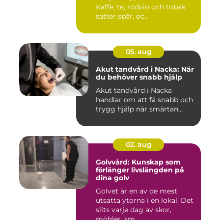
Kaffe, te, rödvin och tobak
sätter spår, oc...
05. aug
Akut tandvård i Nacka: När
du behöver snabb hjälp
Akut tandvård i Nacka
handlar om att få snabb och
trygg hjälp när smärtan...
02. aug
Golvvård: Kunskap som
förlänger livslängden på
dina golv
Golvet är en av de mest
utsatta ytorna i en lokal. Det
slits varje dag av skor,
möbler, sm...