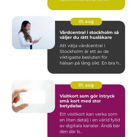
påverkar ...
01. aug
Vårdcentral i stockholm så
väljer du rätt husläkare
Att välja vårdcentral i
Stockholm är ett av de
viktigaste besluten för
hälsan på lång sikt. En bra h...
01. aug
Visitkort som gör intryck
små kort med stor
betydelse
Ett visitkort kan verka som
en liten detalj i en värld fylld
av digitala kanaler. Ändå bär
den där b...