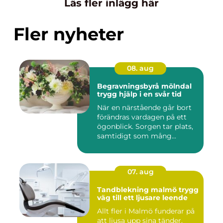
Läs fler inlägg här
Fler nyheter
08. aug
Begravningsbyrå mölndal
trygg hjälp i en svår tid
När en närstående går bort
förändras vardagen på ett
ögonblick. Sorgen tar plats,
samtidigt som mång...
07. aug
Tandblekning malmö trygg
väg till ett ljusare leende
Allt fler i Malmö funderar på
att ljusa upp sina tänder.