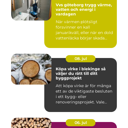
Vvs göteborg trygg värme,
vatten och energi i
vardagen
När värmen plötsligt
försvinner en kall
januarikväll, eller när en dold
vattenläcka börjar skada
gol...
08. jul
Köpa virke i blekinge så
väljer du rätt till ditt
byggprojekt
Att köpa virke är för många
ett av de viktigaste besluten
i ett bygg- eller
renoveringsprojekt. Vale...
06. jul