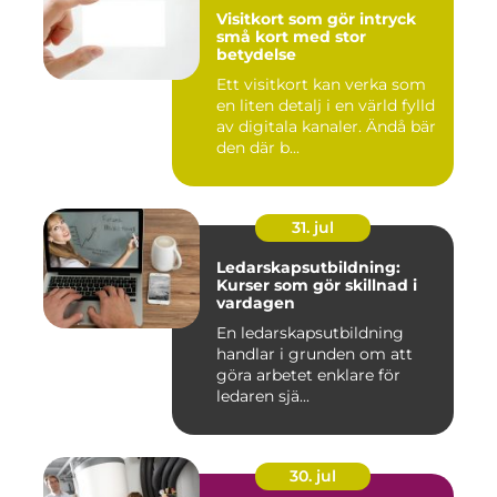
Visitkort som gör intryck
små kort med stor
betydelse
Ett visitkort kan verka som
en liten detalj i en värld fylld
av digitala kanaler. Ändå bär
den där b...
31. jul
Ledarskapsutbildning:
Kurser som gör skillnad i
vardagen
En ledarskapsutbildning
handlar i grunden om att
göra arbetet enklare för
ledaren sjä...
30. jul