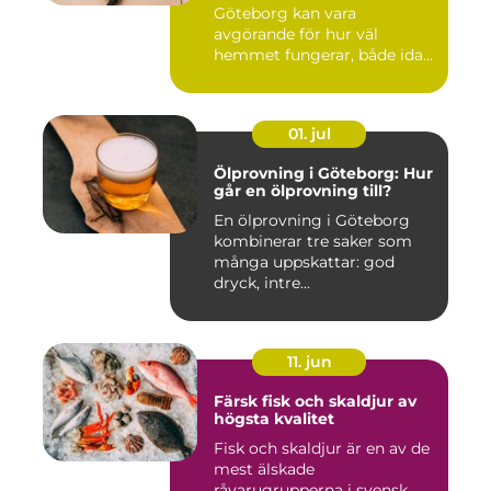
Göteborg kan vara
avgörande för hur väl
hemmet fungerar, både idag
och på s...
01. jul
Ölprovning i Göteborg: Hur
går en ölprovning till?
En ölprovning i Göteborg
kombinerar tre saker som
många uppskattar: god
dryck, intre...
11. jun
Färsk fisk och skaldjur av
högsta kvalitet
Fisk och skaldjur är en av de
mest älskade
råvarugrupperna i svensk