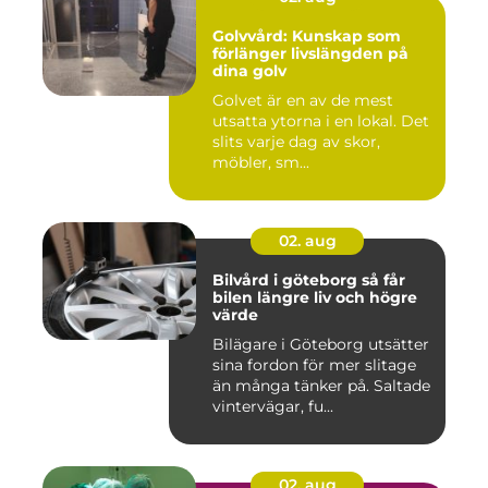
Golvvård: Kunskap som
förlänger livslängden på
dina golv
Golvet är en av de mest
utsatta ytorna i en lokal. Det
slits varje dag av skor,
möbler, sm...
02. aug
Bilvård i göteborg så får
bilen längre liv och högre
värde
Bilägare i Göteborg utsätter
sina fordon för mer slitage
än många tänker på. Saltade
vintervägar, fu...
02. aug