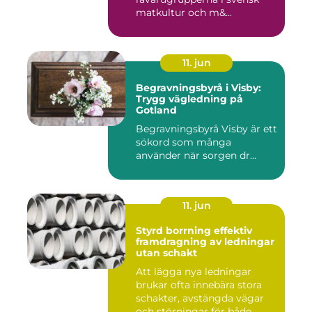
matkultur och m&...
11. jun
Begravningsbyrå i Visby:
Trygg vägledning på
Gotland
Begravningsbyrå Visby är ett
sökord som många
använder när sorgen dr...
11. jun
Styrd borrning effektiv
framdragning av ledningar
utan schakt
Att lägga nya ledningar
brukar ofta innebära stora
schakter, avstängda vägar
och störningar för både...