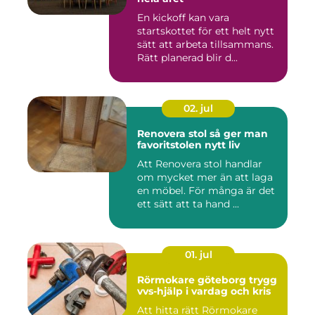
En kickoff kan vara
startskottet för ett helt nytt
sätt att arbeta tillsammans.
Rätt planerad blir d...
02. jul
Renovera stol så ger man
favoritstolen nytt liv
Att Renovera stol handlar
om mycket mer än att laga
en möbel. För många är det
ett sätt att ta hand ...
01. jul
Rörmokare göteborg trygg
vvs-hjälp i vardag och kris
Att hitta rätt Rörmokare