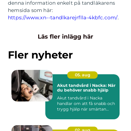
denna information enkelt på tandläkarens
hemsida som här:
https://www.xn--tandlkarejrflla-4kbfc.com/
.
Läs fler inlägg här
Fler nyheter
05. aug
Akut tandvård i Nacka: När
du behöver snabb hjälp
Akut tandvård i Nacka
handlar om att få snabb och
trygg hjälp när smärtan...
02. aug