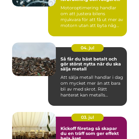
körning
Motoroptimering handlar
om att justera bilens
mjukvara för att få ut mer av
motorn utan att byta någ...
04. jul
Så får du bäst betalt och
gör störst nytta när du ska
sälja metall
Att sälja metall handlar i dag
om mycket mer än att bara
bli av med skrot. Rätt
hanterat kan metalls...
03. jul
Kickoff företag så skapar
du en träff som ger effekt
hela året