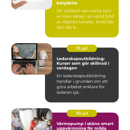
betydelse
Ett visitkort kan verka som
en liten detalj i en värld fylld
av digitala kanaler. Ändå bär
den där b...
31. jul
Ledarskapsutbildning:
Kurser som gör skillnad i
vardagen
En ledarskapsutbildning
handlar i grunden om att
göra arbetet enklare för
ledaren sjä...
30. jul
Värmepump i skåne smart
uppvärmning för milda