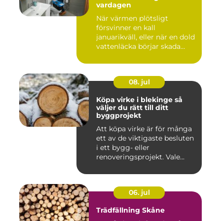
vardagen
När värmen plötsligt
försvinner en kall
januarikväll, eller när en dold
vattenläcka börjar skada
gol...
08. jul
Köpa virke i blekinge så
väljer du rätt till ditt
byggprojekt
Att köpa virke är för många
ett av de viktigaste besluten
i ett bygg- eller
renoveringsprojekt. Vale...
06. jul
Trädfällning Skåne