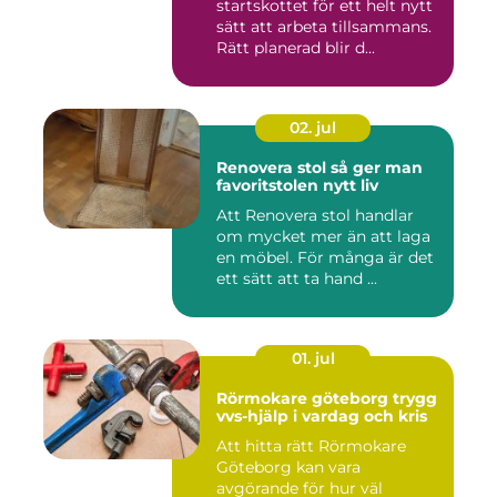
startskottet för ett helt nytt
sätt att arbeta tillsammans.
Rätt planerad blir d...
02. jul
Renovera stol så ger man
favoritstolen nytt liv
Att Renovera stol handlar
om mycket mer än att laga
en möbel. För många är det
ett sätt att ta hand ...
01. jul
Rörmokare göteborg trygg
vvs-hjälp i vardag och kris
Att hitta rätt Rörmokare
Göteborg kan vara
avgörande för hur väl