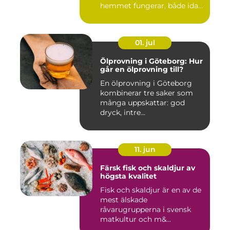
hemmet fungerar, både idag
och på s...
01. jul
Ölprovning i Göteborg: Hur
går en ölprovning till?
En ölprovning i Göteborg
kombinerar tre saker som
många uppskattar: god
dryck, intre...
11. jun
Färsk fisk och skaldjur av
högsta kvalitet
Fisk och skaldjur är en av de
mest älskade
råvarugrupperna i svensk
matkultur och m&...