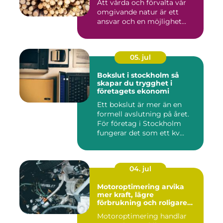
Att vårda och förvalta vår
omgivande natur är ett
ansvar och en möjlighet...
05. jul
Bokslut i stockholm så
skapar du trygghet i
företagets ekonomi
Ett bokslut är mer än en
formell avslutning på året.
För företag i Stockholm
fungerar det som ett kv...
04. jul
Motoroptimering arvika
mer kraft, lägre
förbrukning och roligare
körning
Motoroptimering handlar