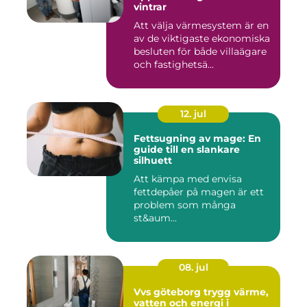
vintrar
Att välja värmesystem är en
av de viktigaste ekonomiska
besluten för både villaägare
och fastighetsä...
12. jul
Fettsugning av mage: En
guide till en slankare
silhuett
Att kämpa med envisa
fettdepåer på magen är ett
problem som många
st&aum...
08. jul
Vvs göteborg trygg värme,
vatten och energi i