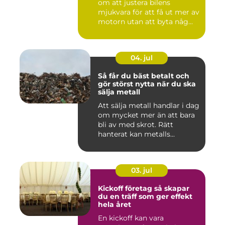
om att justera bilens
mjukvara för att få ut mer av
motorn utan att byta någ...
04. jul
Så får du bäst betalt och
gör störst nytta när du ska
sälja metall
Att sälja metall handlar i dag
om mycket mer än att bara
bli av med skrot. Rätt
hanterat kan metalls...
03. jul
Kickoff företag så skapar
du en träff som ger effekt
hela året
En kickoff kan vara