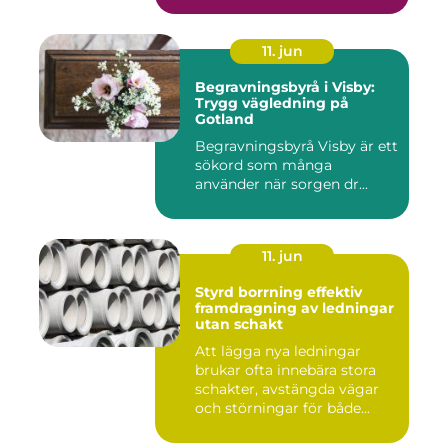
11. jun
Begravningsbyrå i Visby:
Trygg vägledning på
Gotland
Begravningsbyrå Visby är ett
sökord som många
använder när sorgen dr...
11. jun
Styrd borrning effektiv
framdragning av ledningar
utan schakt
Att lägga nya ledningar
brukar ofta innebära stora
schakter, avstängda vägar
och störningar för både...