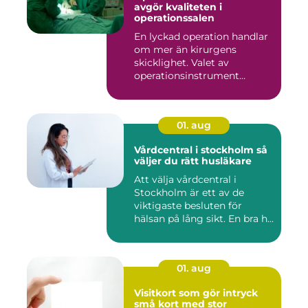
avgör kvaliteten i
operationssalen
En lyckad operation handlar
om mer än kirurgens
skicklighet. Valet av
operationsinstrument
påverkar ...
01. aug
Vårdcentral i stockholm så
väljer du rätt husläkare
Att välja vårdcentral i
Stockholm är ett av de
viktigaste besluten för
hälsan på lång sikt. En bra h...
01. aug
Visitkort som gör intryck
små kort med stor