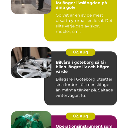
förlänger livslängden på
dina golv
Golvet är en av de mest
utsatta ytorna i en lokal. Det
slits varje dag av skor,
möbler, sm...
02. aug
Bilvård i göteborg så får
bilen längre liv och högre
värde
Bilägare i Göteborg utsätter
sina fordon för mer slitage
än många tänker på. Saltade
vintervägar, fu...
02. aug
Operationsinstrument som