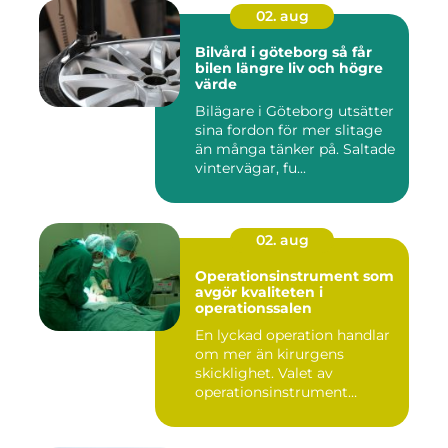
02. aug
Bilvård i göteborg så får
bilen längre liv och högre
värde
Bilägare i Göteborg utsätter
sina fordon för mer slitage
än många tänker på. Saltade
vintervägar, fu...
02. aug
Operationsinstrument som
avgör kvaliteten i
operationssalen
En lyckad operation handlar
om mer än kirurgens
skicklighet. Valet av
operationsinstrument
påverkar ...