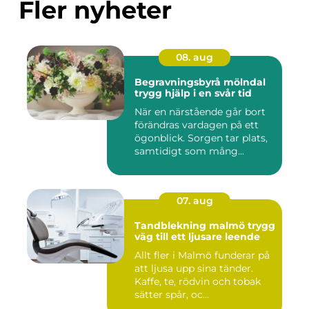
Fler nyheter
08. aug
Begravningsbyrå mölndal
trygg hjälp i en svår tid
När en närstående går bort
förändras vardagen på ett
ögonblick. Sorgen tar plats,
samtidigt som mång...
07. aug
Tandblekning malmö trygg
väg till ett ljusare leende
Allt fler i Malmö funderar på
att ljusa upp sina tänder.
Kaffe, te, rödvin och tobak
sätter spår, oc...