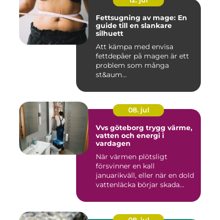
12. jul
Fettsugning av mage: En
guide till en slankare
silhuett
Att kämpa med envisa
fettdepåer på magen är ett
problem som många
st&aum...
08. jul
Vvs göteborg trygg värme,
vatten och energi i
vardagen
När värmen plötsligt
försvinner en kall
januarikväll, eller när en dold
vattenläcka börjar skada
gol...