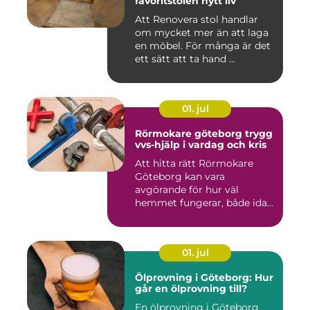
favoritstolen nytt liv
Att Renovera stol handlar
om mycket mer än att laga
en möbel. För många är det
ett sätt att ta hand ...
01. jul
Rörmokare göteborg trygg
vvs-hjälp i vardag och kris
Att hitta rätt Rörmokare
Göteborg kan vara
avgörande för hur väl
hemmet fungerar, både idag
och på s...
01. jul
Ölprovning i Göteborg: Hur
går en ölprovning till?
En ölprovning i Göteborg