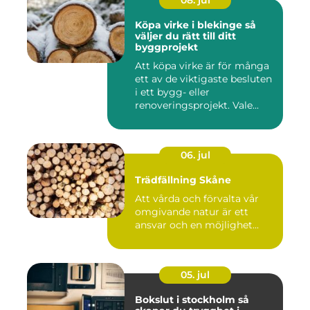
08. jul
Köpa virke i blekinge så
väljer du rätt till ditt
byggprojekt
Att köpa virke är för många
ett av de viktigaste besluten
i ett bygg- eller
renoveringsprojekt. Vale...
06. jul
Trädfällning Skåne
Att vårda och förvalta vår
omgivande natur är ett
ansvar och en möjlighet...
05. jul
Bokslut i stockholm så