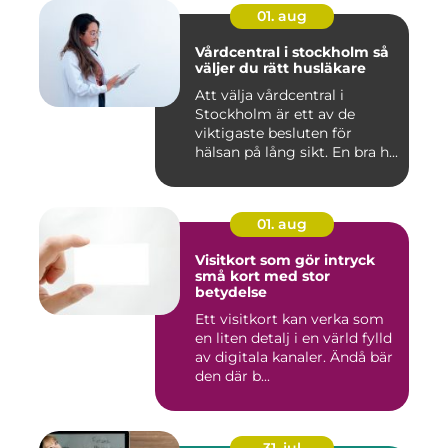
01. aug
Vårdcentral i stockholm så
väljer du rätt husläkare
Att välja vårdcentral i
Stockholm är ett av de
viktigaste besluten för
hälsan på lång sikt. En bra h...
01. aug
Visitkort som gör intryck
små kort med stor
betydelse
Ett visitkort kan verka som
en liten detalj i en värld fylld
av digitala kanaler. Ändå bär
den där b...