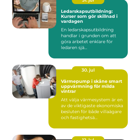
31. jul
Ledarskapsutbildning:
Kurser som gör skillnad i
vardagen
En ledarskapsutbildning
handlar i grunden om att
göra arbetet enklare för
ledaren sjä...
30. jul
Värmepump i skåne smart
uppvärmning för milda
vintrar
Att välja värmesystem är en
av de viktigaste ekonomiska
besluten för både villaägare
och fastighetsä...