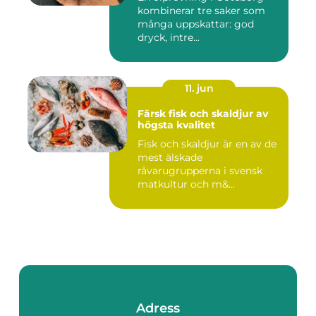
kombinerar tre saker som
många uppskattar: god
dryck, intre...
11. jun
Färsk fisk och skaldjur av
högsta kvalitet
Fisk och skaldjur är en av de
mest älskade
råvarugrupperna i svensk
matkultur och m&...
Adress