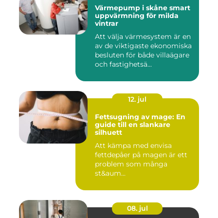
Värmepump i skåne smart
uppvärmning för milda
vintrar
Att välja värmesystem är en
av de viktigaste ekonomiska
besluten för både villaägare
och fastighetsä...
12. jul
Fettsugning av mage: En
guide till en slankare
silhuett
Att kämpa med envisa
fettdepåer på magen är ett
problem som många
st&aum...
08. jul