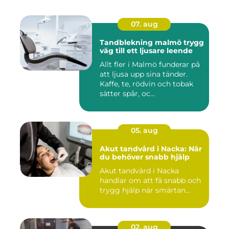
07. aug
Tandblekning malmö trygg
väg till ett ljusare leende
Allt fler i Malmö funderar på
att ljusa upp sina tänder.
Kaffe, te, rödvin och tobak
sätter spår, oc...
05. aug
Akut tandvård i Nacka: När
du behöver snabb hjälp
Akut tandvård i Nacka
handlar om att få snabb och
trygg hjälp när smärtan...
02. aug