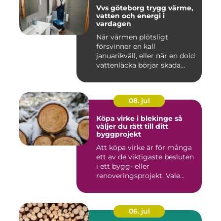
Vvs göteborg trygg värme,
vatten och energi i
vardagen
När värmen plötsligt
försvinner en kall
januarikväll, eller när en dold
vattenläcka börjar skada
gol...
08. jul
Köpa virke i blekinge så
väljer du rätt till ditt
byggprojekt
Att köpa virke är för många
ett av de viktigaste besluten
i ett bygg- eller
renoveringsprojekt. Vale...
06. jul