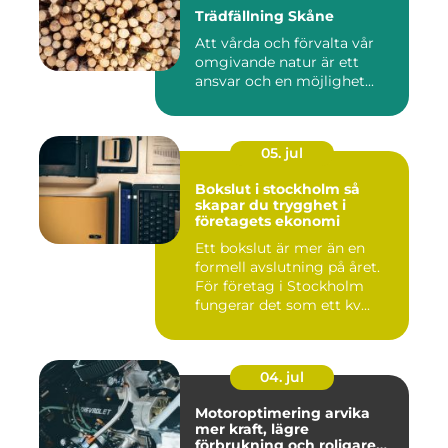
Trädfällning Skåne
Att vårda och förvalta vår
omgivande natur är ett
ansvar och en möjlighet...
05. jul
Bokslut i stockholm så
skapar du trygghet i
företagets ekonomi
Ett bokslut är mer än en
formell avslutning på året.
För företag i Stockholm
fungerar det som ett kv...
04. jul
Motoroptimering arvika
mer kraft, lägre
förbrukning och roligare