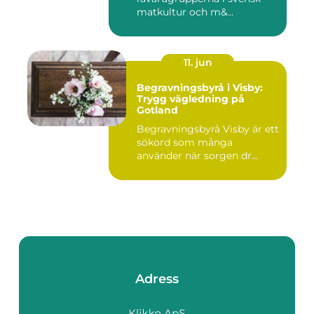
matkultur och m&...
11. jun
Begravningsbyrå i Visby:
Trygg vägledning på
Gotland
Begravningsbyrå Visby är ett
sökord som många
använder när sorgen dr...
Adress