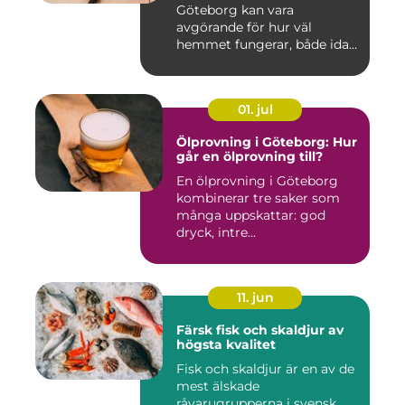
Göteborg kan vara
avgörande för hur väl
hemmet fungerar, både idag
och på s...
01. jul
Ölprovning i Göteborg: Hur
går en ölprovning till?
En ölprovning i Göteborg
kombinerar tre saker som
många uppskattar: god
dryck, intre...
11. jun
Färsk fisk och skaldjur av
högsta kvalitet
Fisk och skaldjur är en av de
mest älskade
råvarugrupperna i svensk