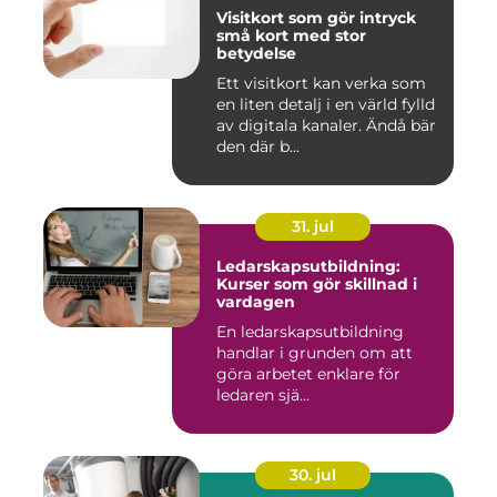
Visitkort som gör intryck
små kort med stor
betydelse
Ett visitkort kan verka som
en liten detalj i en värld fylld
av digitala kanaler. Ändå bär
den där b...
31. jul
Ledarskapsutbildning:
Kurser som gör skillnad i
vardagen
En ledarskapsutbildning
handlar i grunden om att
göra arbetet enklare för
ledaren sjä...
30. jul