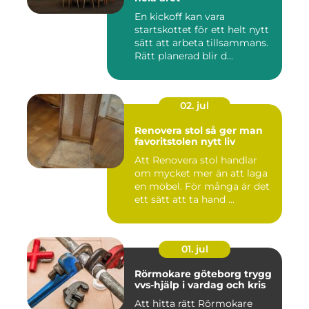
En kickoff kan vara
startskottet för ett helt nytt
sätt att arbeta tillsammans.
Rätt planerad blir d...
02. jul
Renovera stol så ger man
favoritstolen nytt liv
Att Renovera stol handlar
om mycket mer än att laga
en möbel. För många är det
ett sätt att ta hand ...
01. jul
Rörmokare göteborg trygg
vvs-hjälp i vardag och kris
Att hitta rätt Rörmokare