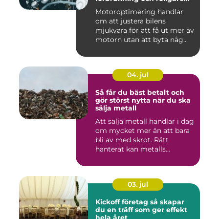
körning
Motoroptimering handlar
om att justera bilens
mjukvara för att få ut mer av
motorn utan att byta någ...
04. jul
Så får du bäst betalt och
gör störst nytta när du ska
sälja metall
Att sälja metall handlar i dag
om mycket mer än att bara
bli av med skrot. Rätt
hanterat kan metalls...
03. jul
Kickoff företag så skapar
du en träff som ger effekt
hela året