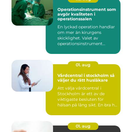
Operationsinstrument som
avgör kvaliteten i
operationssalen
En lyckad operation handlar
om mer än kirurgens
skicklighet. Valet av
operationsinstrument
påverkar ...
01. aug
Vårdcentral i stockholm så
väljer du rätt husläkare
Att välja vårdcentral i
Stockholm är ett av de
viktigaste besluten för
hälsan på lång sikt. En bra h...
01. aug