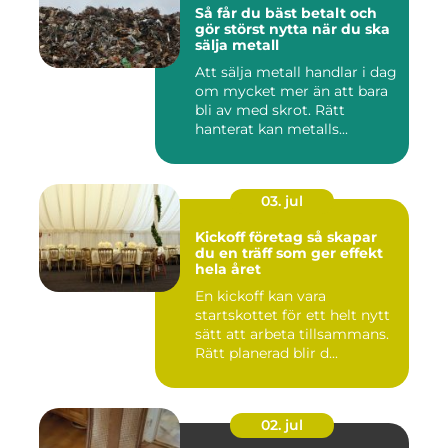
Så får du bäst betalt och
gör störst nytta när du ska
sälja metall
Att sälja metall handlar i dag
om mycket mer än att bara
bli av med skrot. Rätt
hanterat kan metalls...
03. jul
Kickoff företag så skapar
du en träff som ger effekt
hela året
En kickoff kan vara
startskottet för ett helt nytt
sätt att arbeta tillsammans.
Rätt planerad blir d...
02. jul