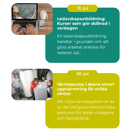
31. jul
Ledarskapsutbildning:
Kurser som gör skillnad i
vardagen
En ledarskapsutbildning
handlar i grunden om att
göra arbetet enklare för
ledaren sjä...
30. jul
Värmepump i skåne smart
uppvärmning för milda
vintrar
Att välja värmesystem är en
av de viktigaste ekonomiska
besluten för både villaägare
och fastighetsä...