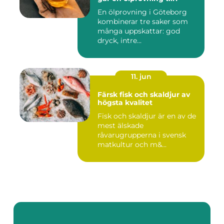
En ölprovning i Göteborg
kombinerar tre saker som
många uppskattar: god
dryck, intre...
11. jun
Färsk fisk och skaldjur av
högsta kvalitet
Fisk och skaldjur är en av de
mest älskade
råvarugrupperna i svensk
matkultur och m&...