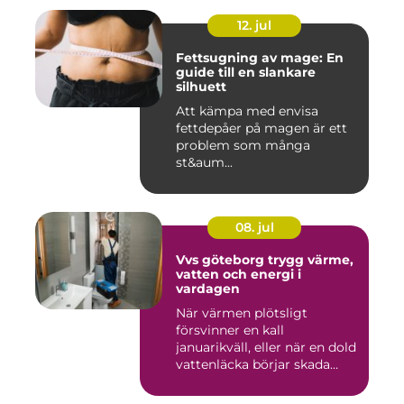
12. jul
Fettsugning av mage: En
guide till en slankare
silhuett
Att kämpa med envisa
fettdepåer på magen är ett
problem som många
st&aum...
08. jul
Vvs göteborg trygg värme,
vatten och energi i
vardagen
När värmen plötsligt
försvinner en kall
januarikväll, eller när en dold
vattenläcka börjar skada
gol...