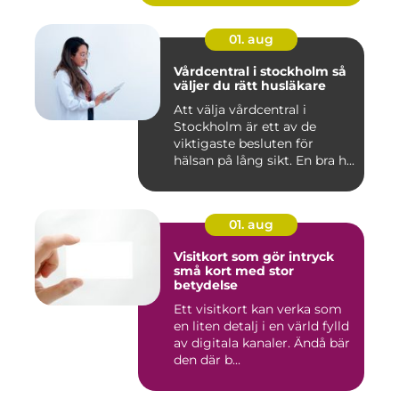
01. aug
Vårdcentral i stockholm så
väljer du rätt husläkare
Att välja vårdcentral i
Stockholm är ett av de
viktigaste besluten för
hälsan på lång sikt. En bra h...
01. aug
Visitkort som gör intryck
små kort med stor
betydelse
Ett visitkort kan verka som
en liten detalj i en värld fylld
av digitala kanaler. Ändå bär
den där b...