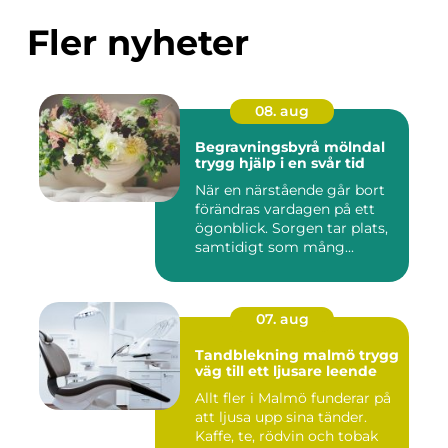
Fler nyheter
08. aug
Begravningsbyrå mölndal
trygg hjälp i en svår tid
När en närstående går bort
förändras vardagen på ett
ögonblick. Sorgen tar plats,
samtidigt som mång...
07. aug
Tandblekning malmö trygg
väg till ett ljusare leende
Allt fler i Malmö funderar på
att ljusa upp sina tänder.
Kaffe, te, rödvin och tobak