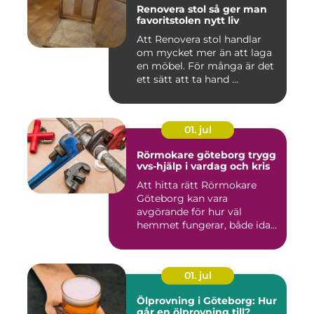
Renovera stol så ger man
favoritstolen nytt liv
Att Renovera stol handlar
om mycket mer än att laga
en möbel. För många är det
ett sätt att ta hand ...
01. jul
Rörmokare göteborg trygg
vvs-hjälp i vardag och kris
Att hitta rätt Rörmokare
Göteborg kan vara
avgörande för hur väl
hemmet fungerar, både idag
och på s...
01. jul
Ölprovning i Göteborg: Hur
går en ölprovning till?