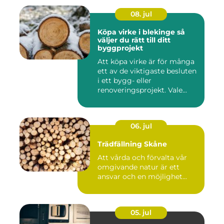
08. jul
Köpa virke i blekinge så
väljer du rätt till ditt
byggprojekt
Att köpa virke är för många
ett av de viktigaste besluten
i ett bygg- eller
renoveringsprojekt. Vale...
06. jul
Trädfällning Skåne
Att vårda och förvalta vår
omgivande natur är ett
ansvar och en möjlighet...
05. jul