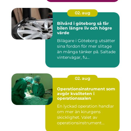
02. aug
Bilvård i göteborg så får
bilen längre liv och högre
värde
Bilägare i Göteborg utsätter
sina fordon för mer slitage
än många tänker på. Saltade
vintervägar, fu...
02. aug
Operationsinstrument som
avgör kvaliteten i
operationssalen
En lyckad operation handlar
om mer än kirurgens
skicklighet. Valet av
operationsinstrument
påverkar ...