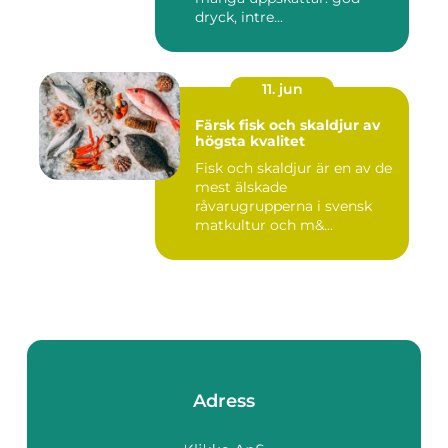
dryck, intre...
11. jun
Färsk fisk och skaldjur av
högsta kvalitet
Fisk och skaldjur är en av de
mest älskade
råvarugrupperna i svensk
matkultur och m&...
Adress