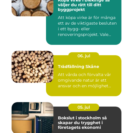
Köpa virke i blekinge så
väljer du rätt till ditt
byggprojekt
Att köpa virke är för många
ett av de viktigaste besluten
i ett bygg- eller
renoveringsprojekt. Vale...
06. jul
Trädfällning Skåne
Att vårda och förvalta vår
omgivande natur är ett
ansvar och en möjlighet...
05. jul
Bokslut i stockholm så
skapar du trygghet i
företagets ekonomi