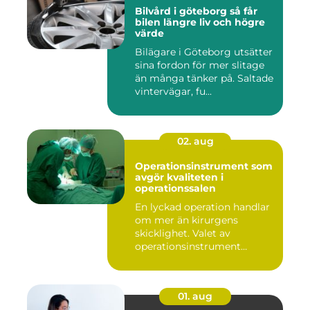
Bilvård i göteborg så får
bilen längre liv och högre
värde
Bilägare i Göteborg utsätter
sina fordon för mer slitage
än många tänker på. Saltade
vintervägar, fu...
02. aug
Operationsinstrument som
avgör kvaliteten i
operationssalen
En lyckad operation handlar
om mer än kirurgens
skicklighet. Valet av
operationsinstrument
påverkar ...
01. aug