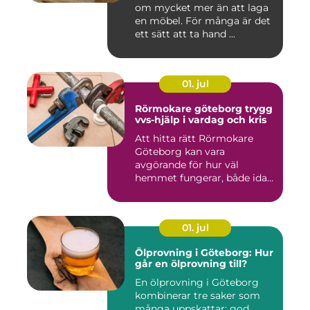
om mycket mer än att laga
en möbel. För många är det
ett sätt att ta hand ...
01. jul
Rörmokare göteborg trygg
vvs-hjälp i vardag och kris
Att hitta rätt Rörmokare
Göteborg kan vara
avgörande för hur väl
hemmet fungerar, både idag
och på s...
01. jul
Ölprovning i Göteborg: Hur
går en ölprovning till?
En ölprovning i Göteborg
kombinerar tre saker som
många uppskattar: god