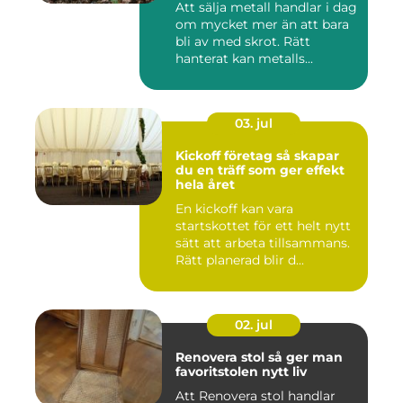
Att sälja metall handlar i dag
om mycket mer än att bara
bli av med skrot. Rätt
hanterat kan metalls...
03. jul
Kickoff företag så skapar
du en träff som ger effekt
hela året
En kickoff kan vara
startskottet för ett helt nytt
sätt att arbeta tillsammans.
Rätt planerad blir d...
02. jul
Renovera stol så ger man
favoritstolen nytt liv
Att Renovera stol handlar