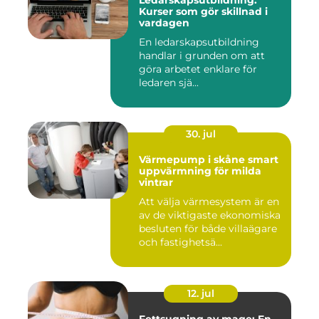
Ledarskapsutbildning:
Kurser som gör skillnad i
vardagen
En ledarskapsutbildning
handlar i grunden om att
göra arbetet enklare för
ledaren sjä...
30. jul
Värmepump i skåne smart
uppvärmning för milda
vintrar
Att välja värmesystem är en
av de viktigaste ekonomiska
besluten för både villaägare
och fastighetsä...
12. jul