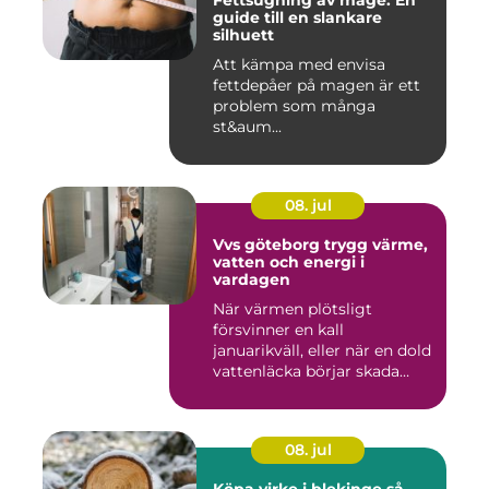
Fettsugning av mage: En
guide till en slankare
silhuett
Att kämpa med envisa
fettdepåer på magen är ett
problem som många
st&aum...
08. jul
Vvs göteborg trygg värme,
vatten och energi i
vardagen
När värmen plötsligt
försvinner en kall
januarikväll, eller när en dold
vattenläcka börjar skada
gol...
08. jul