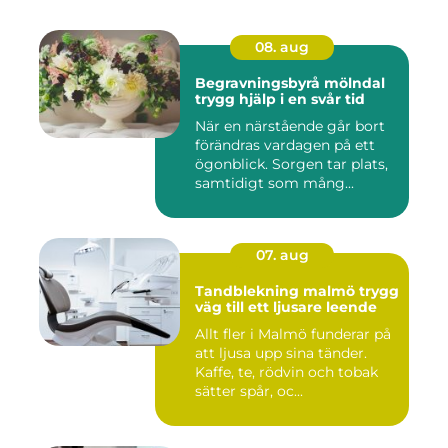
08. aug
Begravningsbyrå mölndal
trygg hjälp i en svår tid
När en närstående går bort
förändras vardagen på ett
ögonblick. Sorgen tar plats,
samtidigt som mång...
07. aug
Tandblekning malmö trygg
väg till ett ljusare leende
Allt fler i Malmö funderar på
att ljusa upp sina tänder.
Kaffe, te, rödvin och tobak
sätter spår, oc...