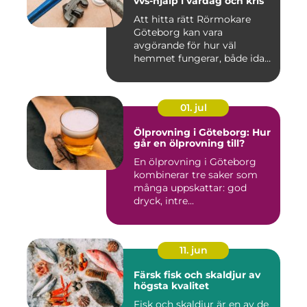
vvs-hjälp i vardag och kris
Att hitta rätt Rörmokare
Göteborg kan vara
avgörande för hur väl
hemmet fungerar, både idag
och på s...
01. jul
Ölprovning i Göteborg: Hur
går en ölprovning till?
En ölprovning i Göteborg
kombinerar tre saker som
många uppskattar: god
dryck, intre...
11. jun
Färsk fisk och skaldjur av
högsta kvalitet
Fisk och skaldjur är en av de