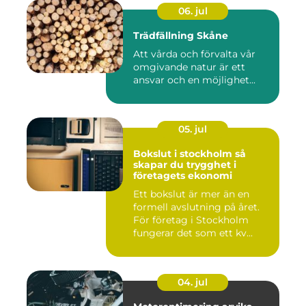
06. jul
Trädfällning Skåne
Att vårda och förvalta vår
omgivande natur är ett
ansvar och en möjlighet...
05. jul
Bokslut i stockholm så
skapar du trygghet i
företagets ekonomi
Ett bokslut är mer än en
formell avslutning på året.
För företag i Stockholm
fungerar det som ett kv...
04. jul