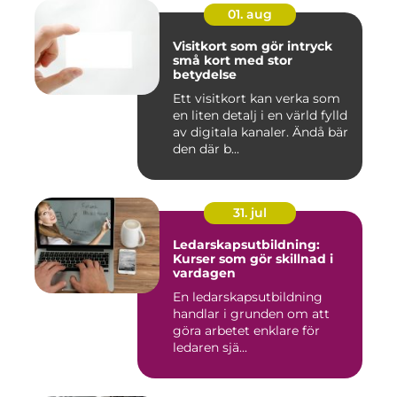
01. aug
Visitkort som gör intryck
små kort med stor
betydelse
Ett visitkort kan verka som
en liten detalj i en värld fylld
av digitala kanaler. Ändå bär
den där b...
31. jul
Ledarskapsutbildning:
Kurser som gör skillnad i
vardagen
En ledarskapsutbildning
handlar i grunden om att
göra arbetet enklare för
ledaren sjä...