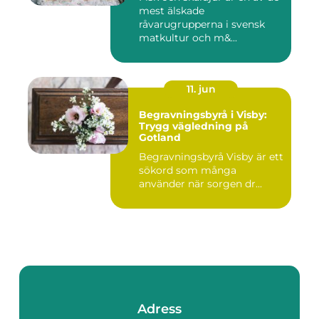
mest älskade
råvarugrupperna i svensk
matkultur och m&...
11. jun
Begravningsbyrå i Visby:
Trygg vägledning på
Gotland
Begravningsbyrå Visby är ett
sökord som många
använder när sorgen dr...
Adress