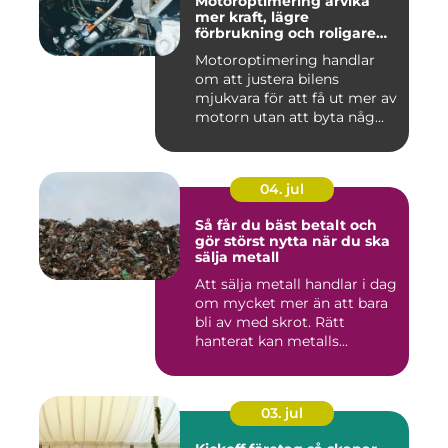
Motoroptimering arvika
mer kraft, lägre
förbrukning och roligare
körning
Motoroptimering handlar
om att justera bilens
mjukvara för att få ut mer av
motorn utan att byta någ...
04. jul
Så får du bäst betalt och
gör störst nytta när du ska
sälja metall
Att sälja metall handlar i dag
om mycket mer än att bara
bli av med skrot. Rätt
hanterat kan metalls...
03. jul