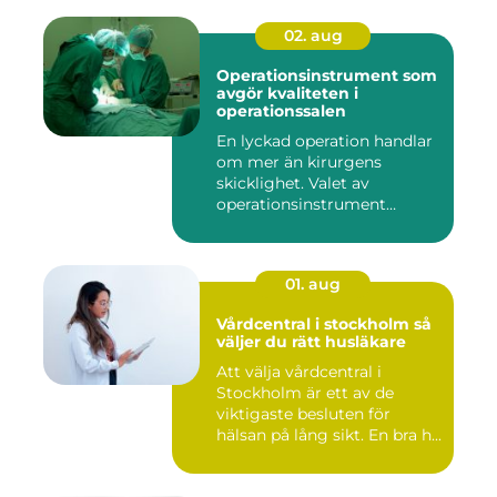
02. aug
Operationsinstrument som
avgör kvaliteten i
operationssalen
En lyckad operation handlar
om mer än kirurgens
skicklighet. Valet av
operationsinstrument
påverkar ...
01. aug
Vårdcentral i stockholm så
väljer du rätt husläkare
Att välja vårdcentral i
Stockholm är ett av de
viktigaste besluten för
hälsan på lång sikt. En bra h...