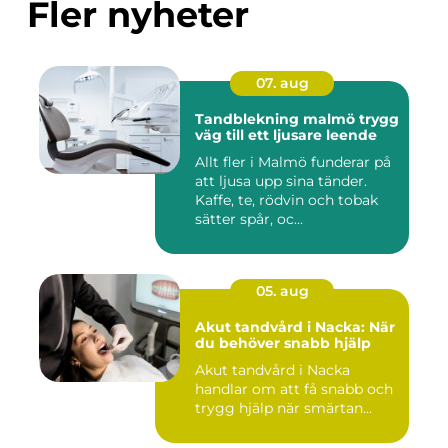
Fler nyheter
07. aug
Tandblekning malmö trygg
väg till ett ljusare leende
Allt fler i Malmö funderar på
att ljusa upp sina tänder.
Kaffe, te, rödvin och tobak
sätter spår, oc...
05. aug
Akut tandvård i Nacka: När
du behöver snabb hjälp
Akut tandvård i Nacka
handlar om att få snabb och
trygg hjälp när smärtan...