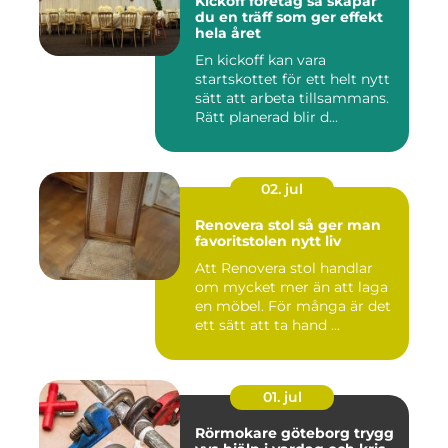
Kickoff företag så skapar
du en träff som ger effekt
hela året
En kickoff kan vara
startskottet för ett helt nytt
sätt att arbeta tillsammans.
Rätt planerad blir d...
02. jul
Renovera stol så ger man
favoritstolen nytt liv
Att Renovera stol handlar
om mycket mer än att laga
en möbel. För många är det
ett sätt att ta hand ...
01. jul
Rörmokare göteborg trygg