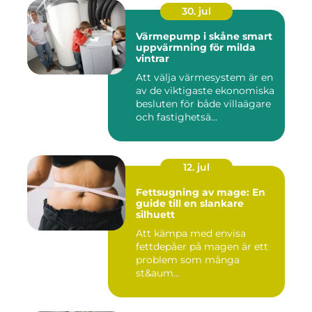
30. jul
Värmepump i skåne smart
uppvärmning för milda
vintrar
Att välja värmesystem är en
av de viktigaste ekonomiska
besluten för både villaägare
och fastighetsä...
12. jul
Fettsugning av mage: En
guide till en slankare
silhuett
Att kämpa med envisa
fettdepåer på magen är ett
problem som många
st&aum...