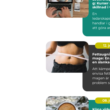
g: Kurser
skillnad 
En
ledarskap
handlar i
att göra a
enklare fö
sjä...
12. j
Fettsugni
mage: En 
en slanka
Att kämp
envisa fet
magen är 
problem 
st&aum...
08. j
Köpa virk