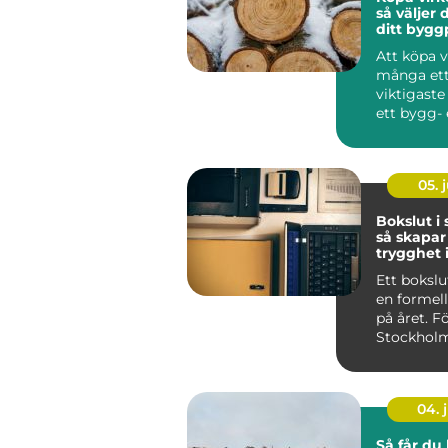
så väljer d
ditt bygg
Att köpa v
många ett
viktigaste
ett bygg- 
renoverin
Vale...
05. j
Bokslut i
så skapar
trygghet 
ekonomi
Ett bokslu
en formell
på året. Fö
Stockholm
det som ett
04. j
Så får du 