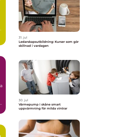
.
31. jul
t
Ledarskapsutbildning: Kurser som gör
skillnad i vardagen
ka
30. jul
å
Värmepump i skåne smart
uppvärmning för milda vintrar
e