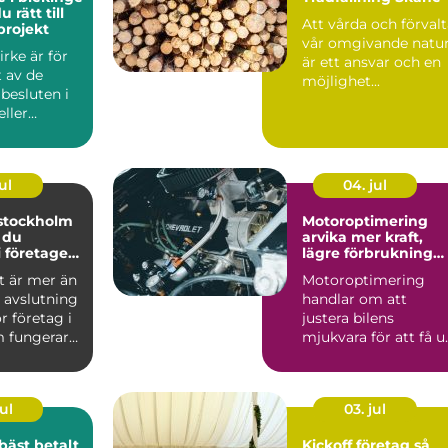
u rätt till
Att vårda och förval
projekt
vår omgivande natu
irke är för
är ett ansvar och en
 av de
möjlighet...
 besluten i
eller
gsprojekt.
ul
04. jul
 stockholm
Motoroptimering
 du
arvika mer kraft,
i företagets
lägre förbrukning
och roligare körnin
t är mer än
Motoroptimering
 avslutning
handlar om att
r företag i
justera bilens
 fungerar
mjukvara för att få u
 kv...
mer av motorn utan
att byta någ...
ul
03. jul
bäst betalt
Kickoff företag så