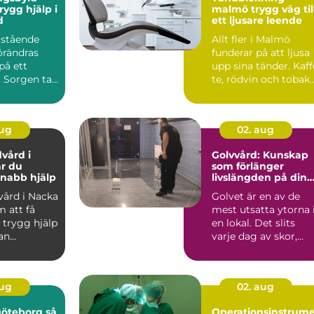
malmö trygg väg till
d
ett ljusare leende
rstående
Allt fler i Malmö
örändras
funderar på att ljusa
på ett
upp sina tänder. Kaff
. Sorgen tar
te, rödvin och tobak
mtidigt som
sätter spår, oc...
aug
02. aug
vård i
Golvvård: Kunskap
r du
som förlänger
nabb hjälp
livslängden på dina
golv
vård i Nacka
Golvet är en av de
 att få
mest utsatta ytorna 
 trygg hjälp
en lokal. Det slits
n...
varje dag av skor,
möbler, sm...
aug
02. aug
öteborg så
Operationsinstrum