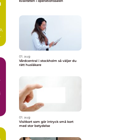
kvaliteten i operationssalen
e,
01. aug
Vårdcentral i stockholm så väljer du
rätt husläkare
i
01. aug
Visitkort som gör intryck små kort
med stor betydelse
e