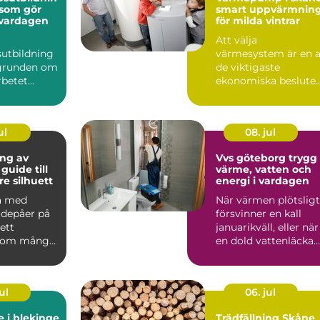
 som gör
smart uppvärmnin
i vardagen
för milda vintrar
Att välja
sutbildning
värmesystem är en 
 grunden om
de viktigaste
rbetet
ekonomiska beslute
r ledaren
för både villaägare
och fastighetsä...
ul
08. jul
ng av
Vvs göteborg trygg
guide till
värme, vatten och
re silhuett
energi i vardagen
a med
När värmen plötsligt
tdepåer på
försvinner en kall
ett
januarikväll, eller när
som många
en dold vattenläcka
börjar skada gol...
ul
06. jul
e i blekinge
Trädfällning Skåne