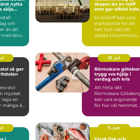
örst nytta
skapar du en träff
 sälja
som ger effekt hela
året
metall
En kickoff kan vara
 dag om
startskottet för ett
r än att
helt nytt sätt att
v med skrot.
arbeta tillsammans.
rat kan
Rätt planerad blir d...
ul
01. jul
 så ger
Rörmokare götebo
itstolen
trygg vvs-hjälp i
vardag och kris
ra stol
Att hitta rätt
om mycket
Rörmokare Götebor
 laga en
kan vara avgörande
r många är
för hur väl hemmet
t att ta
fungerar, både idag
och på s...
ul
11. jun
g i
Färsk fisk och