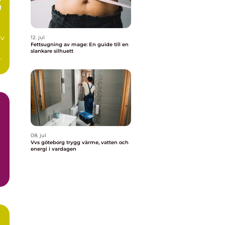
g
av
12. jul
Fettsugning av mage: En guide till en
slankare silhuett
n
08. jul
Vvs göteborg trygg värme, vatten och
energi i vardagen