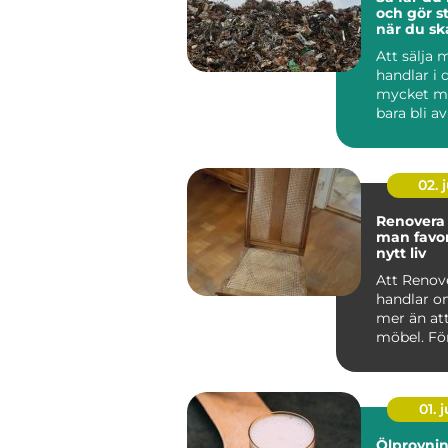
och gör st
när du ska
metall
Att sälja 
handlar i
mycket me
bara bli a
Rätt hante
metalls...
02. j
Renovera stol
man favor
nytt liv
Att Renove
handlar 
mer än att
möbel. Fö
det ett sät
hand ...
01. j
Ölprovnin