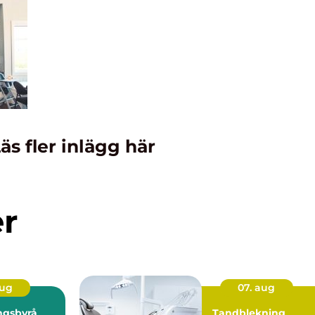
äs fler inlägg här
er
aug
07. aug
ngsbyrå
Tandblekning