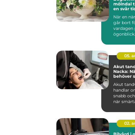
mölndal trygg hjälp i
en svår ti
När en nä
går bort f
vardagen 
ögonblick
plats, sa
mång...
05. 
Akut tand
Nacka: Nä
behöver s
Akut tand
handlar om
snabb och
när smärta
02. 
Bilvård i g