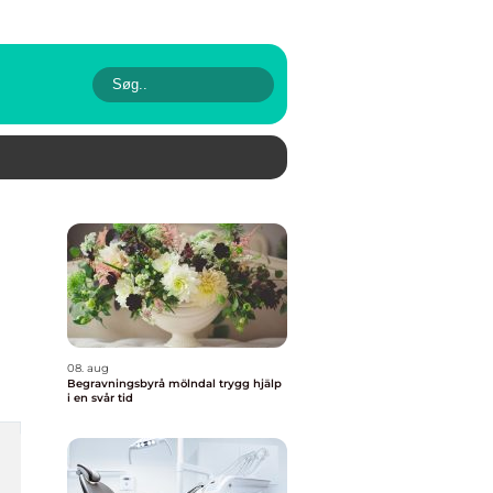
08. aug
Begravningsbyrå mölndal trygg hjälp
i en svår tid