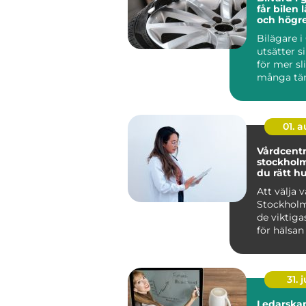
får bilen 
och högr
Bilägare 
utsätter s
för mer sl
många tän
Saltade vi
fu...
01. 
Vårdcentra
stockholm så väl
du rätt h
Att välja v
Stockholm
de viktiga
för hälsan
sikt. En bra
31. j
Ledarskap