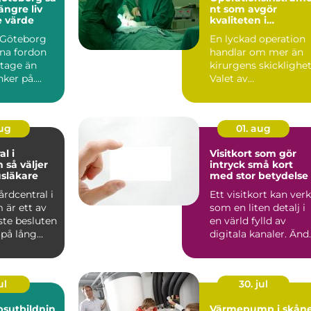
längre liv
nt som avgör
e värde
kvaliteten i
operationssalen
i Göteborg
En lyckad operation
ina fordon
handlar om mer än
itage än
kirurgens skicklighet
ker på.
Valet av
ntervägar,
operationsinstrumen
påverkar ...
aug
01. aug
l i
Visitkort som gör
jer
intryck små kort
usläkare
med stor betydelse
årdcentral i
Ett visitkort kan ver
 är ett av
som en liten detalj i
ste besluten
en värld fylld av
 på lång
digitala kanaler. Änd
 h...
bär den där b...
ul
30. jul
sutbildnin
Värmepump i skån