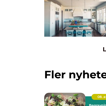
L
Fler nyhet
08. 
Begravni