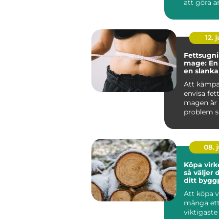
att göra a
enklare fö
sjä...
12. j
Fettsugni
mage: En 
en slanka
Att kämp
envisa fet
magen är 
problem 
st&aum...
08. j
Köpa virk
så väljer d
ditt bygg
Att köpa v
många ett
viktigaste