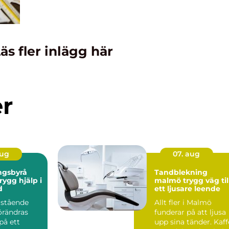
äs fler inlägg här
er
aug
07. aug
ngsbyrå
Tandblekning
malmö trygg väg till
d
ett ljusare leende
rstående
Allt fler i Malmö
örändras
funderar på att ljusa
på ett
upp sina tänder. Kaff