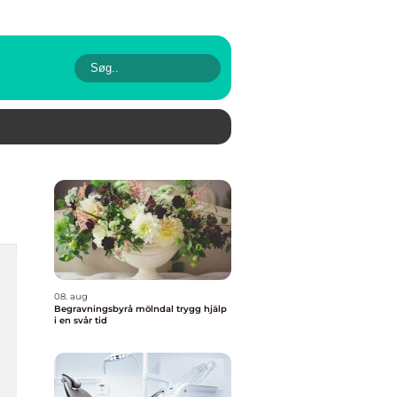
08. aug
Begravningsbyrå mölndal trygg hjälp
i en svår tid