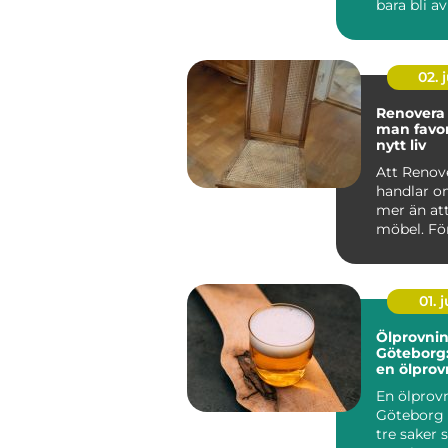
bara bli a
Rätt hante
metalls...
02. j
Renovera stol
man favor
nytt liv
Att Renove
handlar 
mer än att
möbel. Fö
det ett sät
hand ...
01. j
Ölprovnin
Göteborg:
en ölprovn
En ölprovn
Göteborg
tre saker