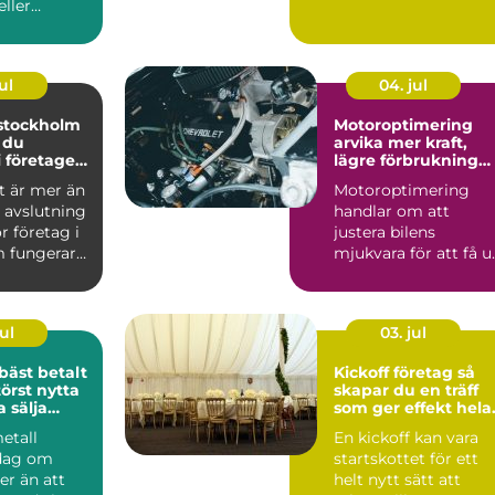
eller
gsprojekt.
ul
04. jul
 stockholm
Motoroptimering
 du
arvika mer kraft,
i företagets
lägre förbrukning
och roligare körnin
t är mer än
Motoroptimering
 avslutning
handlar om att
r företag i
justera bilens
 fungerar
mjukvara för att få u
 kv...
mer av motorn utan
att byta någ...
ul
03. jul
bäst betalt
Kickoff företag så
örst nytta
skapar du en träff
 sälja
som ger effekt hela
året
metall
En kickoff kan vara
 dag om
startskottet för ett
r än att
helt nytt sätt att