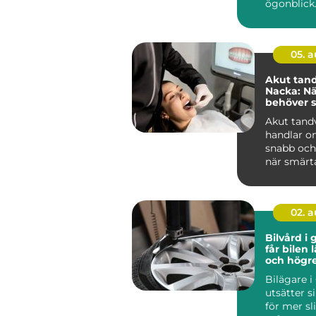
ögonblick
plats, sa
mång...
05. 
Akut tand
Nacka: Nä
behöver s
Akut tand
handlar om
snabb och
när smärta
02. 
Bilvård i g
får bilen 
och högr
Bilägare 
utsätter s
för mer sl