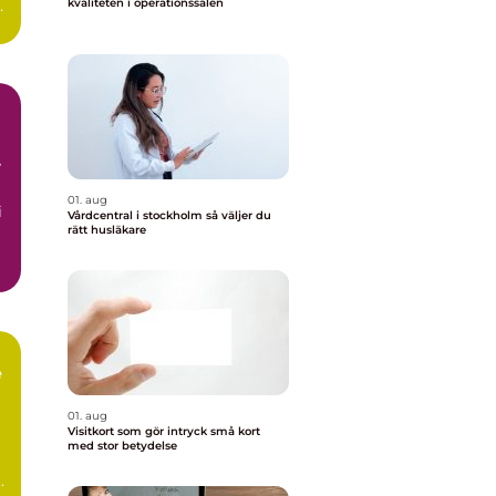
kvaliteten i operationssalen
01. aug
i
Vårdcentral i stockholm så väljer du
rätt husläkare
e
01. aug
Visitkort som gör intryck små kort
med stor betydelse
.