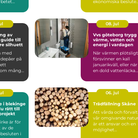
rbetet
ekonomiska beslute
r ledaren
för både villaägare
och fastighetsä...
ul
08. jul
ng av
Vvs göteborg trygg
guide till
värme, vatten och
re silhuett
energi i vardagen
a med
När värmen plötsligt
tdepåer på
försvinner en kall
ett
januarikväll, eller när
som många
en dold vattenläcka
börjar skada gol...
ul
06. jul
e i blekinge
Trädfällning Skåne
u rätt till
Att vårda och förval
projekt
vår omgivande natu
irke är för
är ett ansvar och en
 av de
möjlighet...
 besluten i