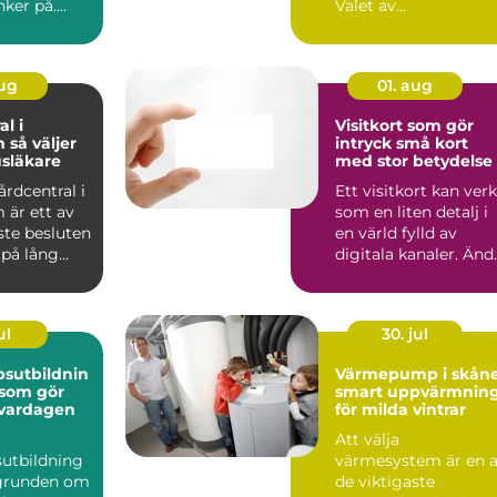
ker på.
Valet av
ntervägar,
operationsinstrumen
påverkar ...
aug
01. aug
l i
Visitkort som gör
jer
intryck små kort
usläkare
med stor betydelse
årdcentral i
Ett visitkort kan ver
 är ett av
som en liten detalj i
ste besluten
en värld fylld av
 på lång
digitala kanaler. Änd
 h...
bär den där b...
ul
30. jul
sutbildnin
Värmepump i skån
 som gör
smart uppvärmnin
i vardagen
för milda vintrar
Att välja
sutbildning
värmesystem är en 
 grunden om
de viktigaste