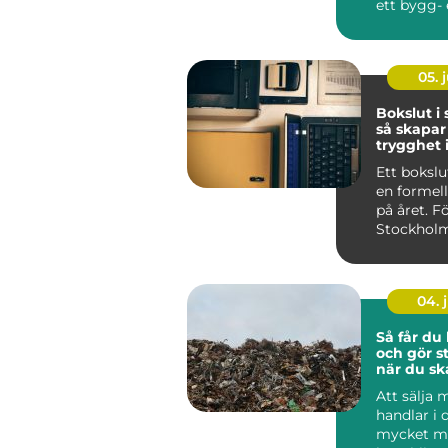
ett bygg- 
renoverin
Vale...
05. j
Bokslut i
så skapar
trygghet 
ekonomi
Ett bokslu
en formell
på året. Fö
Stockholm
det som ett
04. j
Så får du 
och gör st
när du ska
metall
Att sälja 
handlar i
mycket me