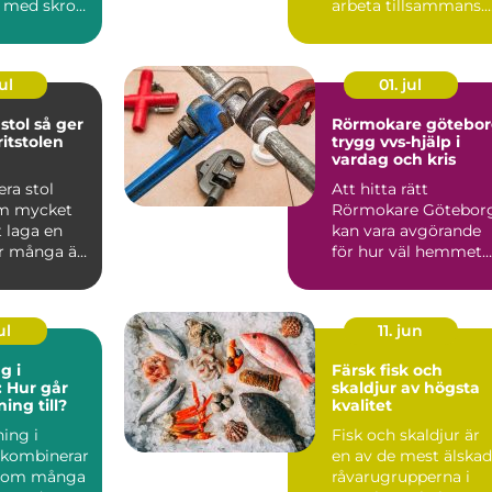
v med skrot.
arbeta tillsammans.
rat kan
Rätt planerad blir d...
ul
01. jul
 så ger
Rörmokare götebo
itstolen
trygg vvs-hjälp i
vardag och kris
ra stol
Att hitta rätt
om mycket
Rörmokare Götebor
 laga en
kan vara avgörande
r många är
för hur väl hemmet
t att ta
fungerar, både idag
och på s...
ul
11. jun
g i
Färsk fisk och
 Hur går
skaldjur av högsta
ing till?
kvalitet
ing i
Fisk och skaldjur är
 kombinerar
en av de mest älska
 som många
råvarugrupperna i