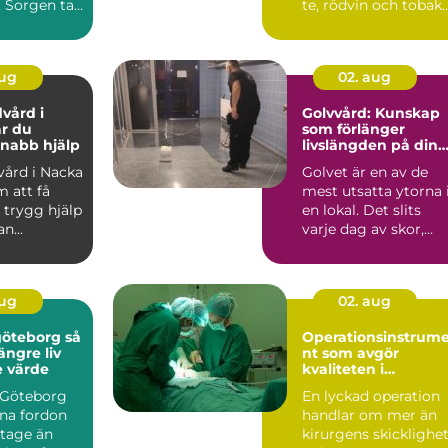
. Sorgen tar
te, rödvin och tobak
mtidigt som
sätter spår, oc...
aug
02. aug
vård i
Golvvård: Kunskap
r du
som förlänger
nabb hjälp
livslängden på dina
golv
vård i Nacka
Golvet är en av de
 att få
mest utsatta ytorna 
 trygg hjälp
en lokal. Det slits
n...
varje dag av skor,
möbler, sm...
aug
02. aug
öteborg så
Operationsinstrum
längre liv
nt som avgör
e värde
kvaliteten i
operationssalen
i Göteborg
En lyckad operation
ina fordon
handlar om mer än
itage än
kirurgens skicklighet