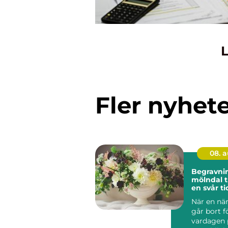
L
Fler nyhet
08. 
Begravni
mölndal trygg hjälp i
en svår ti
När en nä
går bort f
vardagen 