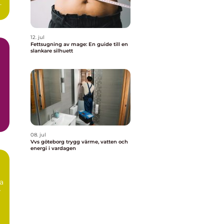
n
12. jul
Fettsugning av mage: En guide till en
slankare silhuett
08. jul
Vvs göteborg trygg värme, vatten och
energi i vardagen
ta
r