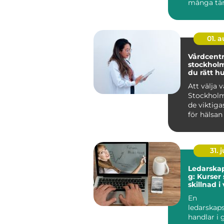
många tän
Saltade vi
fu...
01. 
Vårdcentra
stockholm så väl
du rätt h
Att välja v
Stockholm
de viktiga
för hälsan
sikt. En bra
31. j
Ledarskap
g: Kurser
skillnad 
En
ledarskap
handlar i