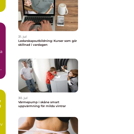
t
31. jul
Ledarskapsutbildning: Kurser som gör
skillnad i vardagen
ka
å
30. jul
e
Värmepump i skåne smart
g
uppvärmning för milda vintrar
av