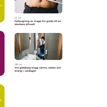
av
n
12. jul
Fettsugning av mage: En guide till en
slankare silhuett
08. jul
Vvs göteborg trygg värme, vatten och
energi i vardagen
ta
r