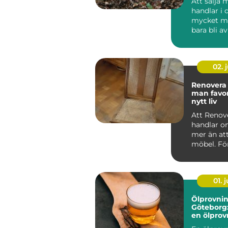
Att sälja 
handlar i
mycket me
bara bli a
Rätt hante
metalls...
02. j
Renovera stol
man favor
nytt liv
Att Renove
handlar 
mer än att
möbel. Fö
det ett sät
hand ...
01. j
Ölprovnin
Göteborg:
en ölprovn