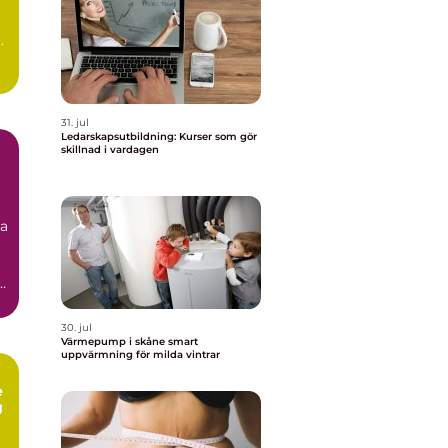
.
t
31. jul
Ledarskapsutbildning: Kurser som gör
skillnad i vardagen
ka
å
30. jul
Värmepump i skåne smart
uppvärmning för milda vintrar
e
g