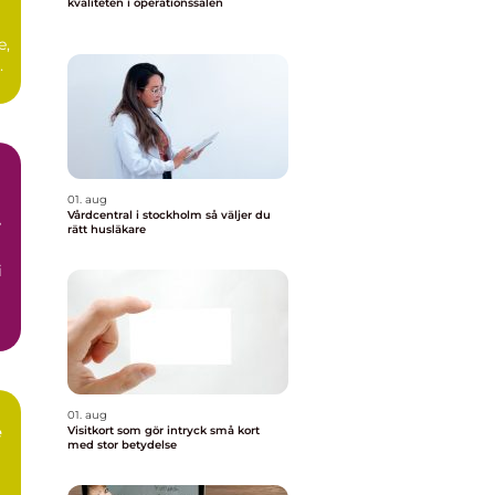
kvaliteten i operationssalen
e,
01. aug
Vårdcentral i stockholm så väljer du
rätt husläkare
i
01. aug
e
Visitkort som gör intryck små kort
med stor betydelse