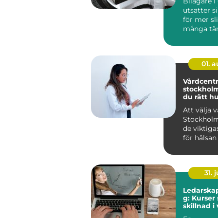
Bilägare 
utsätter s
för mer sl
många tän
Saltade vi
fu...
01. 
Vårdcentra
stockholm så väl
du rätt h
Att välja v
Stockholm
de viktiga
för hälsan
sikt. En bra
31. j
Ledarskap
g: Kurser
skillnad 