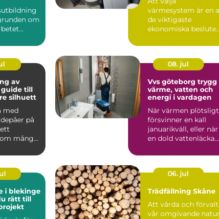
Att välja
sutbildning
värmesystem är en 
 grunden om
de viktigaste
rbetet
ekonomiska beslute
r ledaren
för både villaägare
och fastighetsä...
ul
08. jul
ng av
Vvs göteborg trygg
guide till
värme, vatten och
re silhuett
energi i vardagen
a med
När värmen plötsligt
tdepåer på
försvinner en kall
ett
januarikväll, eller när
som många
en dold vattenläcka
börjar skada gol...
ul
06. jul
e i blekinge
Trädfällning Skåne
u rätt till
Att vårda och förval
projekt
vår omgivande natu