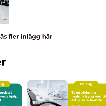
äs fler inlägg här
er
aug
07. aug
ngsbyrå
Tandblekning
malmö trygg väg till
d
ett ljusare leende