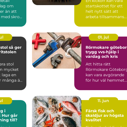
metall
En kickoff kan vara
 dag om
startskottet för ett
r än att
helt nytt sätt att
v med skrot.
arbeta tillsammans.
rat kan
Rätt planerad blir d...
ul
01. jul
 så ger
Rörmokare götebo
itstolen
trygg vvs-hjälp i
vardag och kris
ra stol
Att hitta rätt
om mycket
Rörmokare Götebor
 laga en
kan vara avgörande
r många är
för hur väl hemmet
t att ta
fungerar, både idag
och på s...
ul
11. jun
g i
Färsk fisk och
 Hur går
skaldjur av högsta
ing till?
kvalitet