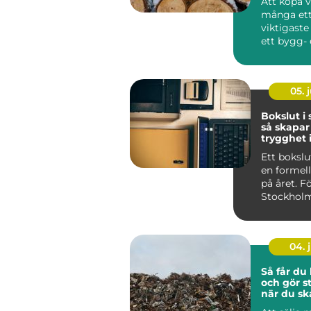
Att köpa v
många ett
viktigaste
ett bygg- 
renoverin
Vale...
05. j
Bokslut i
så skapar
trygghet 
ekonomi
Ett bokslu
en formell
på året. Fö
Stockholm
det som ett
04. j
Så får du 
och gör st
när du ska
metall