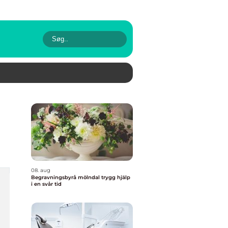
08. aug
Begravningsbyrå mölndal trygg hjälp
i en svår tid