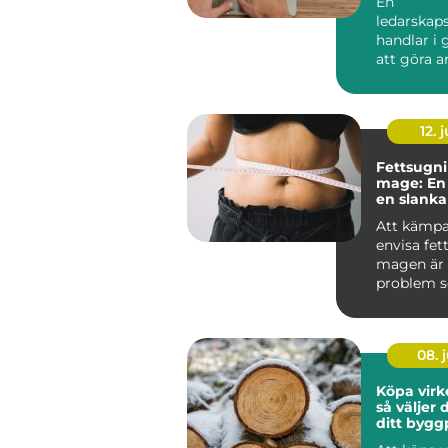
En
ledarskap
handlar i
att göra a
enklare fö
sjä...
12. j
Fettsugni
mage: En 
en slanka
Att kämp
envisa fet
magen är 
problem 
st&aum...
08. j
Köpa virk
så väljer d
ditt bygg