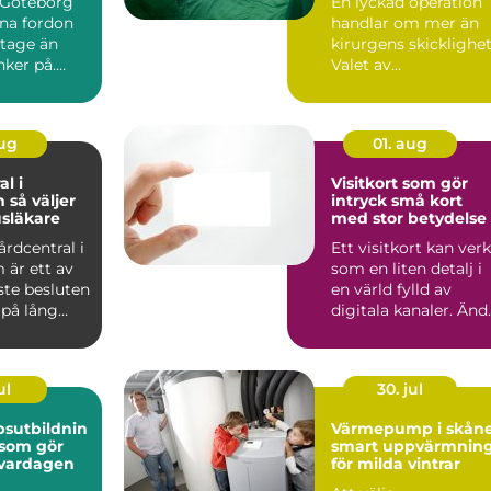
i Göteborg
En lyckad operation
ina fordon
handlar om mer än
itage än
kirurgens skicklighet
ker på.
Valet av
ntervägar,
operationsinstrumen
påverkar ...
aug
01. aug
l i
Visitkort som gör
jer
intryck små kort
usläkare
med stor betydelse
årdcentral i
Ett visitkort kan ver
 är ett av
som en liten detalj i
ste besluten
en värld fylld av
 på lång
digitala kanaler. Änd
 h...
bär den där b...
ul
30. jul
sutbildnin
Värmepump i skån
 som gör
smart uppvärmnin
i vardagen
för milda vintrar