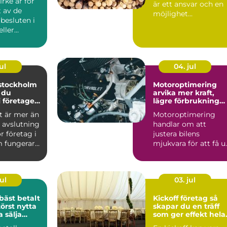
irke är för
är ett ansvar och en
 av de
möjlighet...
 besluten i
eller
gsprojekt.
ul
04. jul
 stockholm
Motoroptimering
 du
arvika mer kraft,
i företagets
lägre förbrukning
och roligare körnin
t är mer än
Motoroptimering
 avslutning
handlar om att
r företag i
justera bilens
 fungerar
mjukvara för att få u
 kv...
mer av motorn utan
att byta någ...
ul
03. jul
bäst betalt
Kickoff företag så
örst nytta
skapar du en träff
 sälja
som ger effekt hela
året