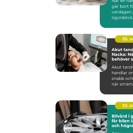
När en nä
går bort f
vardagen 
ögonblick
plats, sa
mång...
05. 
Akut tand
Nacka: Nä
behöver s
Akut tand
handlar om
snabb och
när smärta
02. 
Bilvård i g
får bilen 
och högr