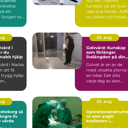
rstående
Allt fler i Malmö
örändras
funderar på att ljusa
på ett
upp sina tänder. Kaff
. Sorgen tar
te, rödvin och tobak
mtidigt som
sätter spår, oc...
aug
02. aug
vård i
Golvvård: Kunskap
r du
som förlänger
nabb hjälp
livslängden på dina
golv
vård i Nacka
Golvet är en av de
 att få
mest utsatta ytorna 
 trygg hjälp
en lokal. Det slits
n...
varje dag av skor,
möbler, sm...
aug
02. aug
öteborg så
Operationsinstrum
längre liv
nt som avgör
e värde
kvaliteten i
operationssalen