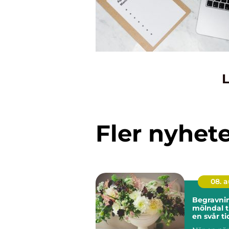
L
Fler nyhet
08. 
Begravni
mölndal trygg hjälp i
en svår ti