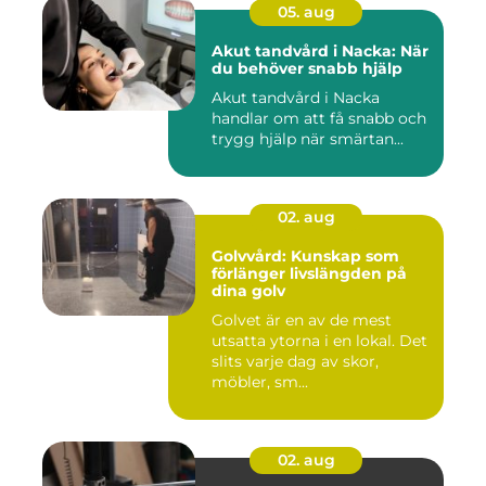
05. aug
Akut tandvård i Nacka: När
du behöver snabb hjälp
Akut tandvård i Nacka
handlar om att få snabb och
trygg hjälp när smärtan...
02. aug
Golvvård: Kunskap som
förlänger livslängden på
dina golv
Golvet är en av de mest
utsatta ytorna i en lokal. Det
slits varje dag av skor,
möbler, sm...
02. aug