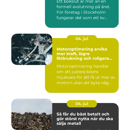
Ett bokslut är mer än en
formell avslutning på året.
För företag i Stockholm
fungerar det som ett kv...
04. jul
Motoroptimering arvika
mer kraft, lägre
förbrukning och roligare
körning
Motoroptimering handlar
om att justera bilens
mjukvara för att få ut mer av
motorn utan att byta någ...
04. jul
Så får du bäst betalt och
gör störst nytta när du ska
sälja metall