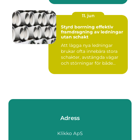
11. jun
Styrd borrning effektiv
framdragning av ledningar
utan schakt
Att lägga nya ledningar
brukar ofta innebära stora
schakter, avstängda vägar
och störningar för både...
Adress