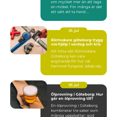
om mycket mer än att laga
en möbel. För många är det
ett sätt att ta hand ...
01. jul
Rörmokare göteborg trygg
vvs-hjälp i vardag och kris
Att hitta rätt Rörmokare
Göteborg kan vara
avgörande för hur väl
hemmet fungerar, både idag
och på s...
01. jul
Ölprovning i Göteborg: Hur
går en ölprovning till?
En ölprovning i Göteborg
kombinerar tre saker som
många uppskattar: god