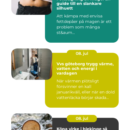
guide till en slankare
silhuett
Att kämpa med envisa
fettdepåer på magen är ett
problem som många
st&aum...
08. jul
Vvs göteborg trygg värme,
vatten och energi i
vardagen
När värmen plötsligt
försvinner en kall
januarikväll, eller när en dold
vattenläcka börjar skada
gol...
08. jul
Köpa virke i blekinge så