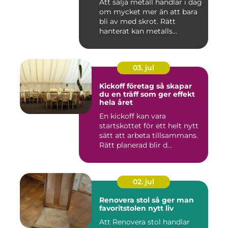
Att sälja metall handlar i dag
om mycket mer än att bara
bli av med skrot. Rätt
hanterat kan metalls...
03. jul
Kickoff företag så skapar
du en träff som ger effekt
hela året
En kickoff kan vara
startskottet för ett helt nytt
sätt att arbeta tillsammans.
Rätt planerad blir d...
02. jul
Renovera stol så ger man
favoritstolen nytt liv
Att Renovera stol handlar