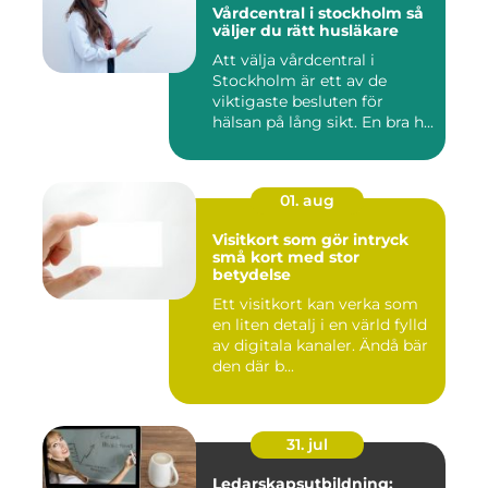
Vårdcentral i stockholm så
väljer du rätt husläkare
Att välja vårdcentral i
Stockholm är ett av de
viktigaste besluten för
hälsan på lång sikt. En bra h...
01. aug
Visitkort som gör intryck
små kort med stor
betydelse
Ett visitkort kan verka som
en liten detalj i en värld fylld
av digitala kanaler. Ändå bär
den där b...
31. jul
Ledarskapsutbildning: