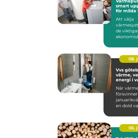
Värmepum
smart up
för milda 
Att välja
värmesyst
de viktiga
ekonomisk
för både v
och fastigh
08. j
Vvs göteborg
värme, va
energi i 
När värme
försvinner
januarikväl
en dold v
börjar skad
06. j