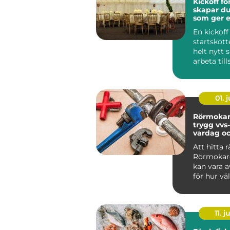
Kickoff för
skapar du
som ger e
året
En kickoff
startskott
helt nytt s
arbeta ti
Rätt planer
01. j
Rörmokar
trygg vvs-
vardag oc
Att hitta r
Rörmokar
kan vara 
för hur v
fungerar, 
och på s...
11. j