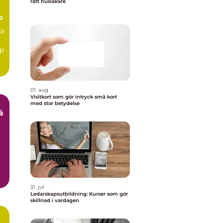
rätt husläkare
p
ka
lp
01. aug
Visitkort som gör intryck små kort
med stor betydelse
31. jul
Ledarskapsutbildning: Kurser som gör
skillnad i vardagen