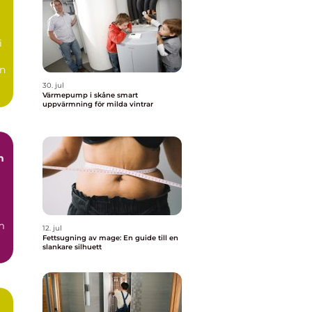
i
en
30. jul
Värmepump i skåne smart
uppvärmning för milda vintrar
n
g
m
12. jul
Fettsugning av mage: En guide till en
slankare silhuett