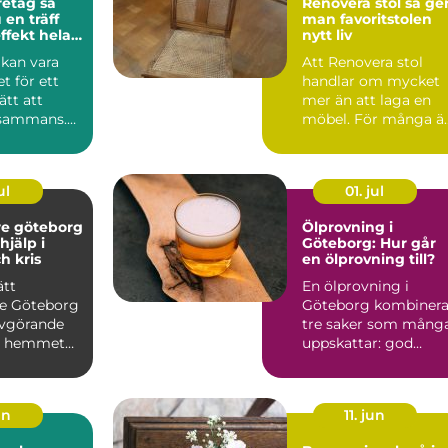
etag så
Renovera stol så ger
 en träff
man favoritstolen
ffekt hela
nytt liv
 kan vara
Att Renovera stol
et för ett
handlar om mycket
ätt att
mer än att laga en
llsammans.
möbel. För många ä
ad blir d...
det ett sätt att ta
hand ...
ul
01. jul
e göteborg
Ölprovning i
hjälp i
Göteborg: Hur går
h kris
en ölprovning till?
ätt
En ölprovning i
e Göteborg
Göteborg kombinera
avgörande
tre saker som mång
äl hemmet
uppskattar: god
både idag
dryck, intre...
un
11. jun