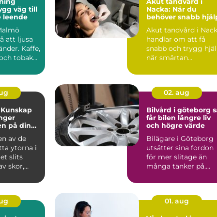
ning
Akut tandvård i
Nacka: När du
e leende
behöver snabb hjäl
i Malmö
Akut tandvård i Nac
å att ljusa
handlar om att få
änder. Kaffe,
snabb och trygg hjä
 och tobak
när smärtan...
 oc...
aug
02. aug
: Kunskap
Bilvård i göteborg så
nger
får bilen längre liv
en på dina
och högre värde
en av de
Bilägare i Göteborg
ta ytorna i
utsätter sina fordon
et slits
för mer slitage än
av skor,
många tänker på.
...
Saltade vintervägar,
fu...
aug
01. aug