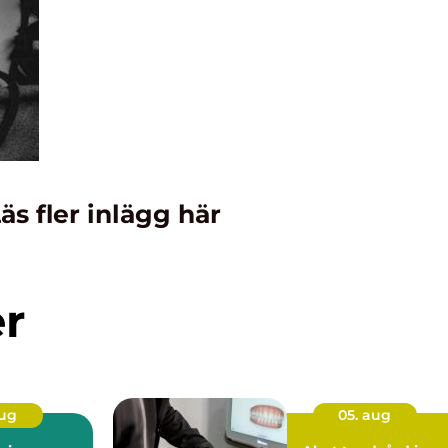
äs fler inlägg här
er
aug
05. aug