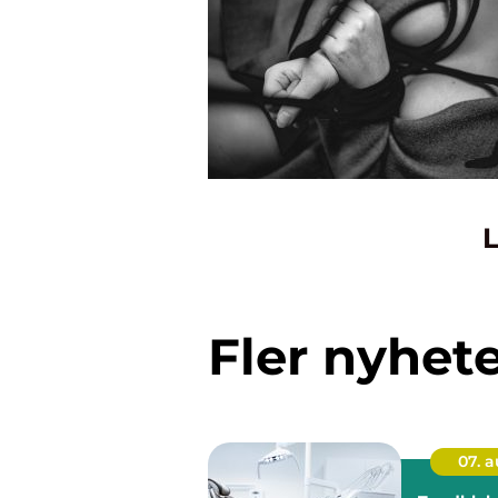
L
Fler nyhet
07. 