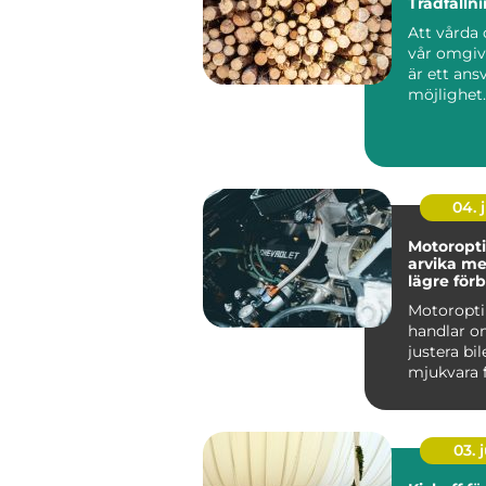
Trädfälln
Att vårda 
vår omgiv
är ett ans
möjlighet..
04. j
Motoropt
arvika mer kraft,
lägre för
och rolig
Motoropt
handlar o
justera bi
mjukvara f
mer av mo
att byta nå
03. j