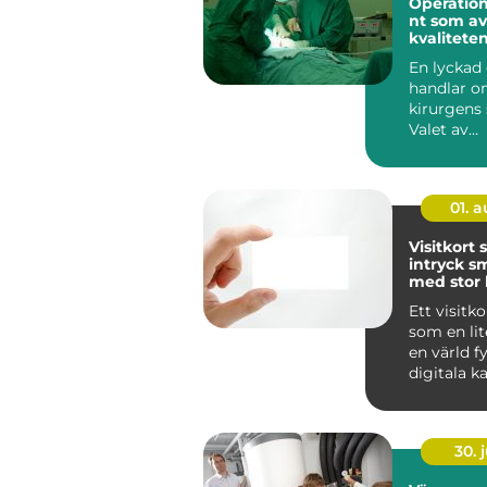
Operatio
nt som a
kvaliteten
operation
En lyckad
handlar o
kirurgens 
Valet av
operation
påverkar ..
01. 
Visitkort
intryck små kort
med stor 
Ett visitk
som en lit
en värld fy
digitala k
bär den där
30. j