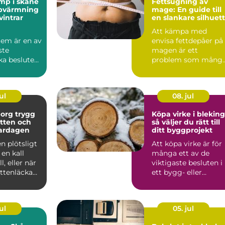
p i skåne
Fettsugning av
pvärmning
mage: En guide till
vintrar
en slankare silhuett
Att kämpa med
em är en av
envisa fettdepåer på
ste
magen är ett
a besluten
problem som mång
illaägare
st&aum...
etsä...
ul
08. jul
 trygg
Köpa virke i blekin
tten och
så väljer du rätt till
vardagen
ditt byggprojekt
n plötsligt
Att köpa virke är för
 en kall
många ett av de
l, eller när
viktigaste besluten i
attenläcka
ett bygg- eller
a gol...
renoveringsprojekt.
Vale...
ul
05. jul