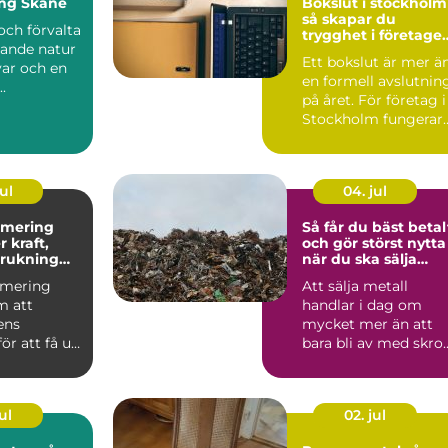
ing Skåne
Bokslut i stockholm
så skapar du
och förvalta
trygghet i företaget
ande natur
ekonomi
Ett bokslut är mer ä
var och en
en formell avslutnin
.
på året. För företag i
Stockholm fungerar
det som ett kv...
ul
04. jul
imering
Så får du bäst betal
och gör störst nytta
brukning
när du ska sälja
are körning
metall
imering
Att sälja metall
m att
handlar i dag om
lens
mycket mer än att
ör att få ut
bara bli av med skrot
torn utan
Rätt hanterat kan
g...
metalls...
ul
02. jul