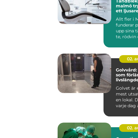
Tandblek
malmö trygg väg till
ett ljusar
Allt fler 
funderar p
upp sina t
te, rödvin
sätter spår,
02. 
Golvvård
som förlä
livslängd
golv
Golvet är 
mest utsat
en lokal. D
varje dag 
möbler, sm
02. 