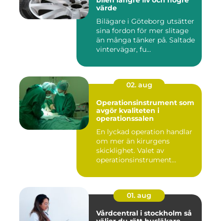
bilen längre liv och högre
värde
Bilägare i Göteborg utsätter
sina fordon för mer slitage
än många tänker på. Saltade
vintervägar, fu...
02. aug
Operationsinstrument som
avgör kvaliteten i
operationssalen
En lyckad operation handlar
om mer än kirurgens
skicklighet. Valet av
operationsinstrument
påverkar ...
01. aug
Vårdcentral i stockholm så