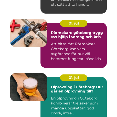
ett sätt att ta hand ...
01. jul
Rörmokare göteborg trygg
vvs-hjälp i vardag och kris
Att hitta rätt Rörmokare
Göteborg kan vara
avgörande för hur väl
hemmet fungerar, både idag
och på s...
01. jul
Ölprovning i Göteborg: Hur
går en ölprovning till?
En ölprovning i Göteborg
kombinerar tre saker som
många uppskattar: god
dryck, intre...