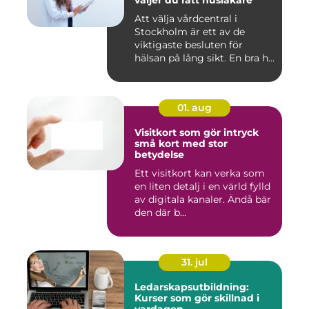
väljer du rätt husläkare
Att välja vårdcentral i
Stockholm är ett av de
viktigaste besluten för
hälsan på lång sikt. En bra h...
01. aug
Visitkort som gör intryck
små kort med stor
betydelse
Ett visitkort kan verka som
en liten detalj i en värld fylld
av digitala kanaler. Ändå bär
den där b...
31. jul
Ledarskapsutbildning:
Kurser som gör skillnad i