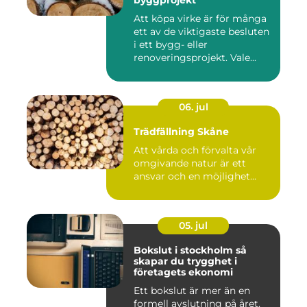
byggprojekt
Att köpa virke är för många
ett av de viktigaste besluten
i ett bygg- eller
renoveringsprojekt. Vale...
06. jul
Trädfällning Skåne
Att vårda och förvalta vår
omgivande natur är ett
ansvar och en möjlighet...
05. jul
Bokslut i stockholm så
skapar du trygghet i
företagets ekonomi
Ett bokslut är mer än en
formell avslutning på året.