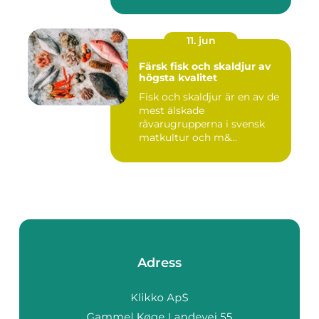
11. jun
Färsk fisk och skaldjur av
högsta kvalitet
Fisk och skaldjur är en av de
mest älskade
råvarugrupperna i svensk
matkultur och m&...
Adress