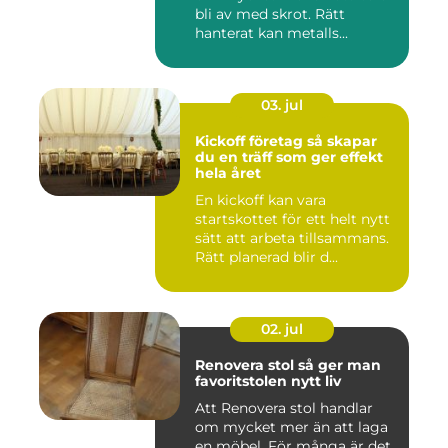
bli av med skrot. Rätt
hanterat kan metalls...
03. jul
Kickoff företag så skapar
du en träff som ger effekt
hela året
En kickoff kan vara
startskottet för ett helt nytt
sätt att arbeta tillsammans.
Rätt planerad blir d...
02. jul
Renovera stol så ger man
favoritstolen nytt liv
Att Renovera stol handlar
om mycket mer än att laga
en möbel. För många är det