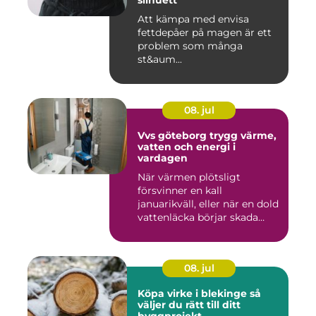
silhuett
Att kämpa med envisa
fettdepåer på magen är ett
problem som många
st&aum...
08. jul
Vvs göteborg trygg värme,
vatten och energi i
vardagen
När värmen plötsligt
försvinner en kall
januarikväll, eller när en dold
vattenläcka börjar skada
gol...
08. jul
Köpa virke i blekinge så
väljer du rätt till ditt