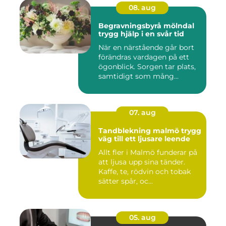
08. aug
Begravningsbyrå mölndal
trygg hjälp i en svår tid
När en närstående går bort
förändras vardagen på ett
ögonblick. Sorgen tar plats,
samtidigt som mång...
07. aug
Tandblekning malmö trygg
väg till ett ljusare leende
Allt fler i Malmö funderar på
att ljusa upp sina tänder.
Kaffe, te, rödvin och tobak
sätter spår, oc...
05. aug