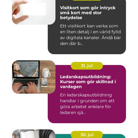
Visitkort som gör intryck
små kort med stor
betydelse
Ett visitkort kan verka som
en liten detalj i en värld fylld
av digitala kanaler. Ändå bär
den där b...
31. jul
Ledarskapsutbildning:
Kurser som gör skillnad i
vardagen
En ledarskapsutbildning
handlar i grunden om att
göra arbetet enklare för
ledaren sjä...
30. jul