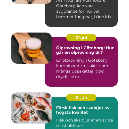
Att hitta rätt Rörmokare
Göteborg kan vara
avgörande för hur väl
hemmet fungerar, både idag
och på s...
01. jul
Ölprovning i Göteborg: Hur
går en ölprovning till?
En ölprovning i Göteborg
kombinerar tre saker som
många uppskattar: god
dryck, intre...
11. jun
Färsk fisk och skaldjur av
högsta kvalitet
Fisk och skaldjur är en av de
mest älskade