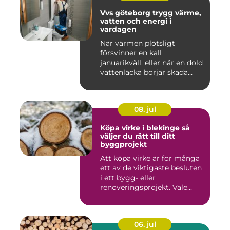
Vvs göteborg trygg värme,
vatten och energi i
vardagen
När värmen plötsligt
försvinner en kall
januarikväll, eller när en dold
vattenläcka börjar skada
gol...
08. jul
Köpa virke i blekinge så
väljer du rätt till ditt
byggprojekt
Att köpa virke är för många
ett av de viktigaste besluten
i ett bygg- eller
renoveringsprojekt. Vale...
06. jul