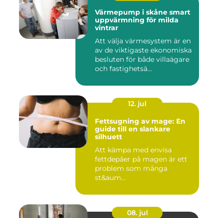
Värmepump i skåne smart
uppvärmning för milda
vintrar
Att välja värmesystem är en
av de viktigaste ekonomiska
besluten för både villaägare
och fastighetsä...
12. jul
Fettsugning av mage: En
guide till en slankare
silhuett
Att kämpa med envisa
fettdepåer på magen är ett
problem som många
st&aum...
08. jul