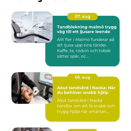
07. aug
Tandblekning malmö trygg
väg till ett ljusare leende
Allt fler i Malmö funderar på
att ljusa upp sina tänder.
Kaffe, te, rödvin och tobak
sätter spår, oc...
05. aug
Akut tandvård i Nacka: När
du behöver snabb hjälp
Akut tandvård i Nacka
handlar om att få snabb och
trygg hjälp när smärtan...