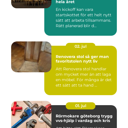
hela året
En kickoff kan vara
startskottet för ett helt nytt
sätt att arbeta tillsammans.
Rätt planerad blir d...
02. jul
Renovera stol så ger man
favoritstolen nytt liv
Att Renovera stol handlar
om mycket mer än att laga
en möbel. För många är det
ett sätt att ta hand ...
01. jul
Rörmokare göteborg trygg
vvs-hjälp i vardag och kris