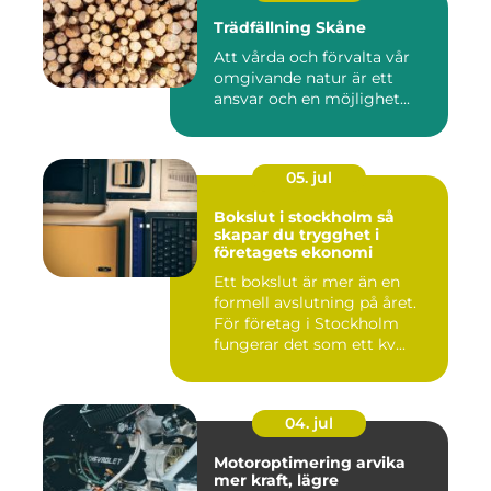
Trädfällning Skåne
Att vårda och förvalta vår
omgivande natur är ett
ansvar och en möjlighet...
05. jul
Bokslut i stockholm så
skapar du trygghet i
företagets ekonomi
Ett bokslut är mer än en
formell avslutning på året.
För företag i Stockholm
fungerar det som ett kv...
04. jul
Motoroptimering arvika
mer kraft, lägre