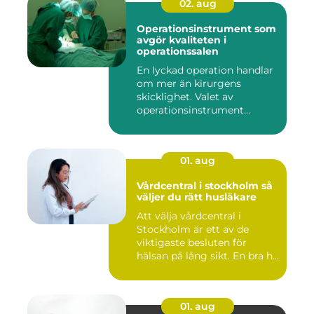
02. aug
Operationsinstrument som
avgör kvaliteten i
operationssalen
En lyckad operation handlar
om mer än kirurgens
skicklighet. Valet av
operationsinstrument
påverkar ...
01. aug
Vårdcentral i stockholm så
väljer du rätt husläkare
Att välja vårdcentral i
Stockholm är ett av de
viktigaste besluten för
hälsan på lång sikt. En bra h...
01. aug