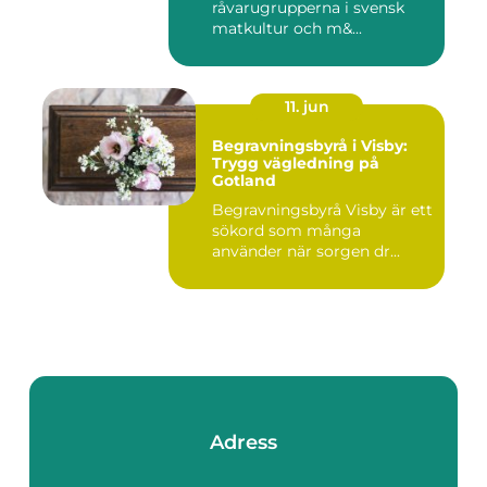
råvarugrupperna i svensk
matkultur och m&...
11. jun
Begravningsbyrå i Visby:
Trygg vägledning på
Gotland
Begravningsbyrå Visby är ett
sökord som många
använder när sorgen dr...
Adress