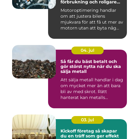
förbrukning och roligare
körning
Motoroptimering handlar
om att justera bilens
mjukvara för att få ut mer av
motorn utan att byta någ...
04. jul
Så får du bäst betalt och
gör störst nytta när du ska
sälja metall
Att sälja metall handlar i dag
om mycket mer än att bara
bli av med skrot. Rätt
hanterat kan metalls...
03. jul
Kickoff företag så skapar
du en träff som ger effekt