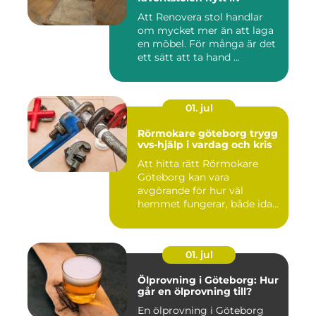
Att Renovera stol handlar
om mycket mer än att laga
en möbel. För många är det
ett sätt att ta hand ...
01. jul
Rörmokare göteborg trygg
vvs-hjälp i vardag och kris
Att hitta rätt Rörmokare
Göteborg kan vara
avgörande för hur väl
hemmet fungerar, både idag
och på s...
01. jul
Ölprovning i Göteborg: Hur
går en ölprovning till?
En ölprovning i Göteborg