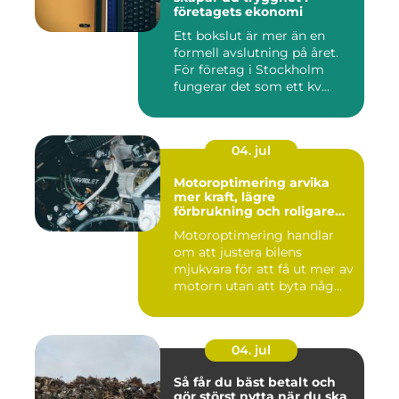
företagets ekonomi
Ett bokslut är mer än en
formell avslutning på året.
För företag i Stockholm
fungerar det som ett kv...
04. jul
Motoroptimering arvika
mer kraft, lägre
förbrukning och roligare
körning
Motoroptimering handlar
om att justera bilens
mjukvara för att få ut mer av
motorn utan att byta någ...
04. jul
Så får du bäst betalt och
gör störst nytta när du ska