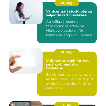
01. aug
Vårdcentral i stockholm så
väljer du rätt husläkare
Att välja vårdcentral i
Stockholm är ett av de
viktigaste besluten för
hälsan på lång sikt. En bra h...
01. aug
Visitkort som gör intryck
små kort med stor
betydelse
Ett visitkort kan verka som
en liten detalj i en värld fylld
av digitala kanaler. Ändå bär
den där b...
31. jul