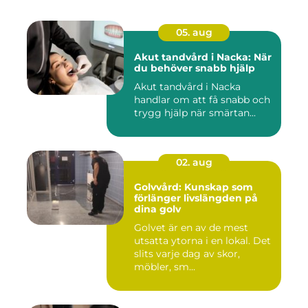
05. aug
Akut tandvård i Nacka: När
du behöver snabb hjälp
Akut tandvård i Nacka
handlar om att få snabb och
trygg hjälp när smärtan...
02. aug
Golvvård: Kunskap som
förlänger livslängden på
dina golv
Golvet är en av de mest
utsatta ytorna i en lokal. Det
slits varje dag av skor,
möbler, sm...