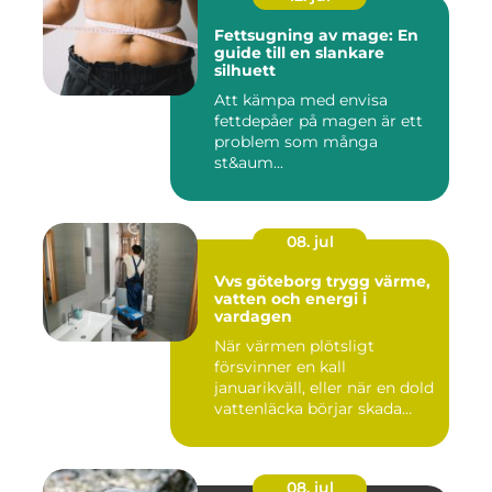
Fettsugning av mage: En
guide till en slankare
silhuett
Att kämpa med envisa
fettdepåer på magen är ett
problem som många
st&aum...
08. jul
Vvs göteborg trygg värme,
vatten och energi i
vardagen
När värmen plötsligt
försvinner en kall
januarikväll, eller när en dold
vattenläcka börjar skada
gol...
08. jul