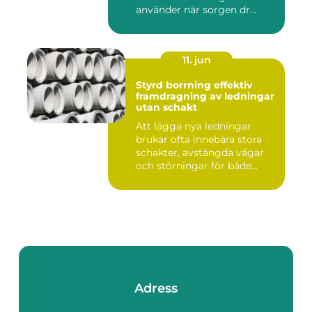
använder när sorgen dr...
11. jun
Styrd borrning effektiv
framdragning av ledningar
utan schakt
Att lägga nya ledningar
brukar ofta innebära stora
schakter, avstängda vägar
och störningar för både...
Adress