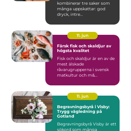
kombinerar tre saker som
många uppskattar: god
dryck, intre...
11. jun
Färsk fisk och skaldjur av
högsta kvalitet
Fisk och skaldjur är en av de
mest älskade
råvarugrupperna i svensk
matkultur och m&...
11. jun
Begravningsbyrå i Visby:
Trygg vägledning på
Gotland
Begravningsbyrå Visby är ett
sökord som många